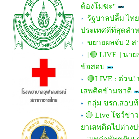
ต้องโมฆะ"
รัฐบาลปลื้ม ไทย
ประเทศดีที่สุดสำ
ขยายผลจับ 2 สา
[🔴 LIVE ] นา
ข้อสอบ
🔴LIVE : ด่วน! 
เสพติดข้ามชาติ
กลุ่ม ขรก.สอบท้อ
🔴 Live โชว์ข่าวเ
ยาเสพติดไปต่าง