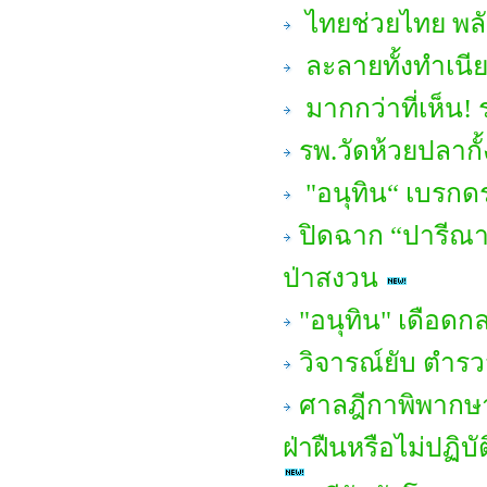
ไทยช่วยไทย พลั
ละลายทั้งทำเนีย
มากกว่าที่เห็น! ร
รพ.วัดห้วยปลากั้
"อนุทิน“ เบรกดราม
ปิดฉาก “ปารีณา ไ
ป่าสงวน
"อนุทิน" เดือดก
วิจารณ์ยับ ตำรวจ
ศาลฎีกาพิพากษาเพ
ฝ่าฝืนหรือไม่ปฏิบ