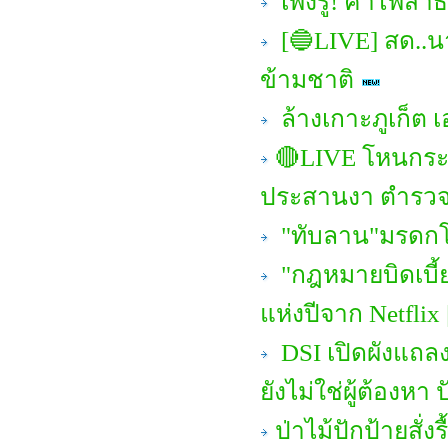
เพิ่งรู้! ค่าไ
[🔵LIVE] สด..
ข้ามชาติ
ล้างเกาะภูเก็ต เ
🔴LIVE โหนกระแ
ประสานงา ตำรวจ
"ทับลาน"มรดกโลก
"กฎหมายบิดเบี้ยว
แห่งปีจาก Netflix
DSI เปิดผังแถลง
ยังไม่ใช่ผู้ต้องหา 
ป่าไม้ปักป้ายสั่ง