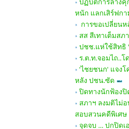
ปฏิบัติการล้างคุ
หนัก แลกเสิร์ฟกา
การขอเปลี่ยนหล
สส สีเทาเต็มสภา 
ปชช.แห่ใช้สิทธิ 
ร.ต.ท.จอมไถ..โด
'ไชยชนก' แจงโค
หลัง ปชน.ซัด
ปิดทางนักฟ้องป
สภาฯ ลงมติไม่อ
สอบสวนคดีพิเศษ 
จุดจบ ... ปกปิด