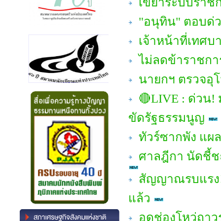
เขย่าระบบราชการ
"อนุทิน" ตอบด่
เจ้าหน้าที่เทศ
ไม่ลดข้าราชการ 
นายกฯ ตรวจอุโม
🔴LIVE : ด่วน! ม
ขัดรัฐธรรมนูญ
ทัวร์ซากพัง แผล
ศาลฎีกา นัดชี้
สัญญาณรบแรง! "
แล้ว
อุดช่องโหว่ถาว