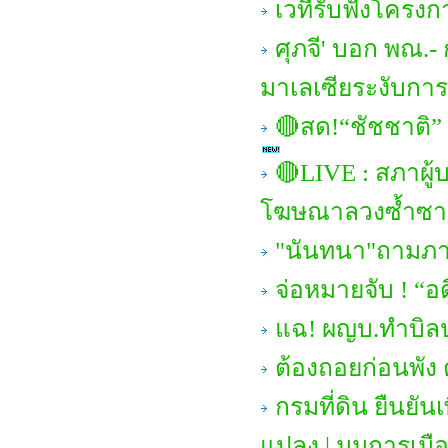
เวทีรับฟังโครง
ศุภจี' บอก พณ.-
มาเลเซียระงับการ
🔴สด!“ชัชชาติ”
🔴LIVE : สภาผู้
โฆษณาลวงซ้ำซา
"นันทนา"ถามภาษ
จ่อหมายจับ ! “อ
แฉ! ผญบ.ทำบิล
ต้องถอยก่อนพัง 
กรมที่ดิน ยืนยั
แปลง | มุมการเมื