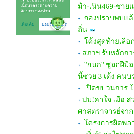
ม้า-เนิน469-ชาย
กองปราบพบแล้ว
ถิ่น
โค้งสุดท้ายเลือก
สภาฯ รับหลักกา
"กนก" ซูฮกฝีมือ 
นี้ซวย 3 เด้ง คนบ
เปิดขบวนการ โก
ปม!คาใจ เมื่อ ส
ศาสตราจารย์จาก 
โครงการผิดพลาด