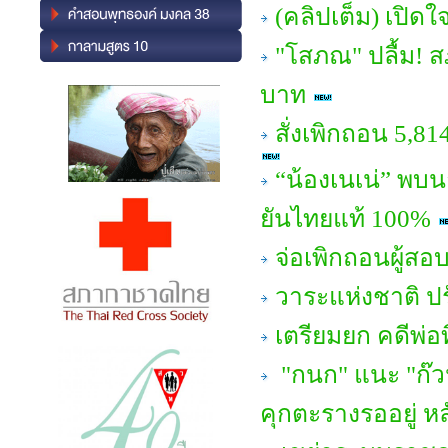
(คลิปเต็ม) เปิด
"โสภณ" ปลื้ม! สภ
บาท
สั่งเพิกถอน 5,81
“น้องเนเน่” พบน
ยันไทยแท้ 100%
จ่อเพิกถอนผู้สอ
วาระแห่งชาติ ป
เตรียมยก คดีพ่อ
"กนก" แนะ "ก๊ว
คุกตะรางรออยู่ หล