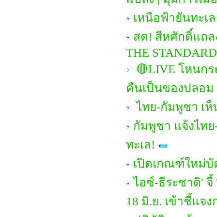
เหนือฟ้ายันทะเล
สด! สีหศักดิ์แถ
THE STANDARD
🔴LIVE โหนกระแ
คืนเป็นของปลอม
ไทย-กัมพูชา เห
กัมพูชา แจ้งไทย-
ทะเล!
เปิดเกณฑ์ใหม่บ
ไอซ์-ธีระชาติ' จ
18 มิ.ย. เข้าชี้แจ