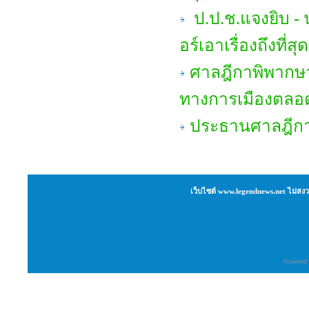
ป.ป.ช.แจงยิบ - น
อร์เอาเรื่องถึงที่
ศาลฎีกาพิพากษา
ทางการเมืองตลอด
ประธานศาลฎีกาเ
เว็บไซต์ www.legendnews.net ไม่สงว