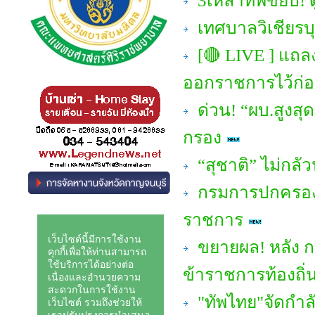
3เหล่าทัพขยับ!
เทศบาลวิเชียรบุ
[🔴 LIVE ] แถลงจ
ออกราชการไว้ก่
ด่วน! “ผบ.สูงสุด
กรอง
“สุชาติ” ไม่กลัว
กรมการปกครอง ให
ราชการ
ขยายผล! หลัง ก
ข้าราชการท้องถิ่
"ทัพไทย"จัดกำลั