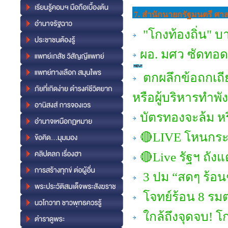
7. สำนักนายกรัฐมนตรี ศ
"โกงท้องถิ่น" บ
ผอ. มศว ซัดทอด 
ตกผลึกข้อถกเถีย
หรือผู้บริหารทำพั
บัตรทองจะล้ม ห
🔴LIVE โหนกระแส
🔴Live รัฐฯ ถัง
3 ปม “สดๆ ร้อนๆ
โจทย์ร้อน 8 รมต
ใกล้ถึงจุดจบ! โก