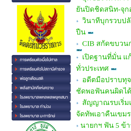
ยันปิดชิดสนิท-จุ
วินาทีบุกรวบปล
ปืน
CIB สกัดขบวนกา
เปิดฐานที่มั่น แ
ทั่วประเทศ
อดีตมือปราบทุจร
ชัดพอฟันคนผิดได้
สัญญาณรบเริ่มแ
จัดทัพเอาคืนเขมร
นายกฯ ฟัน 5 ข้า