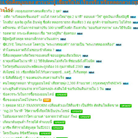
24.ข้อคิดมุมมอง สาระน่ารู้ เชื่อหรือไม่ เรื่องจริง หรือหลอกลวง (
อะไรง่
หลอน! เจอลุงบอกทางคนเดียวกัน 2 จุด?
อดีต “แก๊งคอลเซ็นเตอร์” แบไต๋ กลลวงใหม่“คุย 2 นาที” ตอบแค่ “ใช่” ดูดเงินเกลี้ยงบัญชี
โกงยับ! ลุงเจ้ย ภูเก็ต อินฟลู ชื่อดัง หลอกขายรถ คันเดียว 3 ต่อ ลูกค้า จ่ายเงินครบ ไม่ได้รถ
คดีรถชน: ทำไมการจ่ายค่าปรับ 500 บาทที่โรงพัก ถึงเท่ากับ "ยอมรับสารภาพ" และวิธีรับมือ
รอดตาย! กระบะดิ่งคลอง เชื่อ "หลวงปู่ทิม" คุ้มครอง
ผีผู้หญิงหัวหลุด หลอกเด็กกลางวันแสกๆ
🔴LIVE โหนกระแส โคตรวุ่น "พระเกศทองคำ" กลายเป็น "พระเกศทองเหลือง"
ทำไมคนฉลาดถึงไม่ชอบเข้าสังคม ?
นี่คือเหตุผลทางจิตวิทยาของคนที่ ชอบอยู่คนเดียวเงียบๆ
ธาตุแท้โผล่ใน1นาที! 12 วิธีจับผิดคนไม่จริงใจ ที่ซ่อนยังไงก็ไม่มิด
ไหว้ตรุษจีนแบบประหยัดและถูกต้อง 16 กุมภาพันธ์ 2569
สังโยชน์ 10: เชือกที่มัดใจไว้กับความทุกข์...แค่รู้...ก็เริ่มหลุด
6 นิสัยที่ต้องรู้ !! ของคนประสบความสำเร็จ
คนไทยถูกหลอก 'ทำบุญออนไลน์' เสียหายพุ่ง 2,300 ล้านบาท! | กรุงเทพธุรกิจNEWS
แกะดูสินค้าก่อนจ่าย หากไม่ตรงปก-ส่งคืนได้ ขอรับเงินคืนภายใน 5 วัน
ข้อควรระวังในการซื้อของออนไลน์
ซื้อของออนไลน์โปรดระวัง
5 สุดยอด SELF-TRANSFORM เปลี่ยนตัวเองให้ตื่นเช้า เป็นที่รัก ตัดสินใจเด็ดขาด
‘กฎ 20 วินาที’ ใช้ความขี้เกียจให้เป็นประโยชน์
ไม่ต้องฉลาดกว่าใคร เอาแค่ ‘ฉลาดกว่าตัวเอง’ ก็พอ
เกิดมาต้นทุนต่ำ ก็รวยได้ ทำแบบนี้
อาชีพ ที่ทำรายได้สูงสุด ในปี2021
ใครเป็นคน ลิขิตชีวิตคุณ