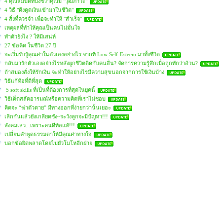
4 คุณสมบัติที่บ่งชี้ว่าคุณมี "วุฒิภาวะ"
4 วิธี "ดึงดูดเงินเข้ามาในชีวิต"
4 สิ่งที่ควรจำ เพื่อจะทำให้ "สำเร็จ"
เหตุผลที่ทำให้คุณเป็นคนไม่มั่นใจ
ทำตัวยังไง ? ให้มีเสน่ห์
27 ข้อคิด ในชีวิต 27 ปี
จะเริ่มรับรู้คุณค่าในตัวเองอย่างไร จากที่ Low Self-Esteem มาทั้งชีวิต
กลับมารักตัวเองอย่างไรหลังผูกชีวิตติดกับคนอื่น? จัดการความรู้สึกเมื่อถูกทักว่าอ้วน?
ถ้าสมองสั่งให้รักเงิน จะทำให้อย่างไรมีความสุขนอกจากการใช้เงินบ้าง
วิธีแก้ท้อที่ดีที่สุด
5 soft skills ที่เป็นที่ต้องการที่สุดในยุคนี้
วิธีเด็ดสลัดอารมณ์หรือความคิดที่เราไม่ชอบ
คิดจะ “ฆ่าตัวตาย” มีทางออกที่ง่ายกว่านั้นเยอะ
เลิกกันแล้วยังเกลียดชัง~ระวังลูกจะมีปัญหา!!!
สังคมเลว...เพราะคนดีท้อแท้!!!
เปลี่ยนคำพูดธรรมดาให้มีคุณค่าทางใจ
บอกข้อผิดพลาดโดยไม่ยั่วโมโหอีกฝ่าย