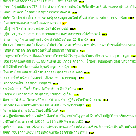
สภาฯ รับหลักการร่าง พ.ร.บ.โอนงบฯ 1 หมื่นล้านบาท
"กนก" ซูฮกฝีมือ ตร.CIB-ป.ป.ง. ล้างบางโกงสอบท้องถิ่น ชี้เรื่องนี้ซวย 3 เด้ง คนบรรจุไปแล้วก็ไ
เปิดขบวนการ โกงสอบบรรจุข้าราชการท้องถิ่น
ปม!คาใจ เมื่อ สว.ตั้ง ตุลาการศาลรัฐธรรมนูญ คนใหม่ เป็นศาสตราจารย์จาก รร.นายร้อย
โครงการผิดพลาด รมต.ไม่ต้องรับผิดชอบ
เพิ่งรู้! ค่าไฟสาธารณะ แฝงในบิลไฟบ้าน ปชช.
[🔵LIVE] สด..นายกฯ แถลงปราบสแกมเมอร์ ตัดวงจรนอมินีข้ามชาติ
ล้างเกาะภูเก็ต เอาอยู่ไหม? : ขีดเส้นใต้เมืองไทย | 22 มิ.ย. 69
🔴LIVE โหนกระแส ไม่ยิ่งหย่อนไปกว่ากัน! คนเมาข้ามเลนชนประสานงา ตำรวจชี้ประมาทร่ว
"ทับลาน"มรดกโลก มติเฉือนพื้นที่ ยุติพิพาท รักษาป่า?
"กฎหมายบิดเบี้ยว!" เบื้องหลัง 'ทนายปีศาจ' ซีรีส์ไทยสุดเข้มข้นแห่งปีจาก Netflix | JUSTดูIT
DSI เปิดผังแถลงคดี Forex พบเส้นเงินโยง ‘ภาวุธ-ดารา ฟ.’ ย้ำยังไม่ใช่ผู้ต้องหา ปัดมีใบสั่งการเม
ป่าไม้ปักป้ายสั่งรื้อถอนสิ่งปลูกสร้างรุก "หาดนุ้ย"
ไทยช่วยไทย พลัส หมดไว แม่ค้ากร่อย ลูกค้าทยอยบางตา
ละลายทั้งทำเนียบ! โมเมนต์ "เจ๊เกล" พบ "นายกฯหนู"
มากกว่าที่เห็น! รองผู้ว่าฯย้ายผู้ว่าฯ
รพ.วัดห้วยปลากั้งเพื่อสังคม จ่อปิดบริการ อีก 2 เดือน
"อนุทิน“ เบรกดรามา รองผู้ว่าฯขู่ย้ายผู้ว่าฯ ภูเก็ต |
ปิดฉาก “ปารีณา ไกรคุปต์” จาก สส. ดาวสภา สู่ผู้ต้องขังคดีรุกป่าสงวน
"อนุทิน" เดือดกลางวงประชุม มท. ถามหา "รองผู้ว่าฯ ซีฟู้ด"
วิจารณ์ยับ ตำรวจจับไม่มีใบขับขี่บิ๊กไบค์
ศาลฎีกาพิพากษาเพิกถอนสิทธิเลือกตั้ง10ปี ศุภชัยโพธิ์สุ ฐานฝ่าฝืนหรือไม่ปฏิบัติตามจริยธรรมอ
เวทีรับฟังโครงการ AI 1,600ล้าน 11มิ.ย.69@กระทรวงDE
ศุภจี' บอก พณ.- กษ. เร่งหาตลาดใหม่ช่วยกระจายกุ้ง หลัง มาเลเซียระงับการนำเข้า พร้อมเดินห
🔴สด!“ชัชชาติ” แจงปม สอบทุจริตเครื่องออกกำลังกาย กทม.