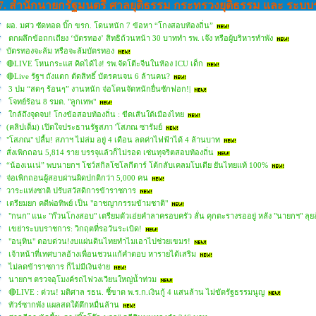
7. สำนักนายกรัฐมนตรี ศาลยุติธรรม กระทรวงยุติธรรม และ ระ
ผอ. มศว ซัดทอด บิ๊ก ขรก. โดนหนัก 7 ข้อหา “โกงสอบท้องถิ่น”
ตกผลึกข้อถกเถียง ‘บัตรทอง’ สิทธิถ้วนหน้า 30 บาททำ รพ. เจ๊ง หรือผู้บริหารทำพัง
บัตรทองจะล้ม หรือจะล้มบัตรทอง
🔴LIVE โหนกระแส คิดได้ไง! รพ.จัดโตีะจีนในห้อง ICU เด็ก
🔴Live รัฐฯ ถังแตก ตัดสิทธิ์ บัตรคนจน 6 ล้านคน?
3 ปม “สดๆ ร้อนๆ” งานหนัก จ่อโดนจัดหนักยื่นซักฟอก!|
โจทย์ร้อน 8 รมต. "ลูกเทพ"
ใกล้ถึงจุดจบ! โกงข้อสอบท้องถิ่น : ขีดเส้นใต้เมืองไทย
(คลิปเต็ม) เปิดใจประธานรัฐสภา 'โสภณ ซารัมย์
"โสภณ" ปลื้ม! สภาฯ ไม่ล่ม อยู่ 4 เดือน ลดค่าไฟฟ้าได้ 4 ล้านบาท
สั่งเพิกถอน 5,814 ราย บรรจุแล้วก็ไม่รอด เซ่นทุจริตสอบท้องถิ่น
“น้องเนเน่” พบนายกฯ โชว์สกิลโซโลกีตาร์ โต้กลับเคลมโบเดีย ยันไทยแท้ 100%
จ่อเพิกถอนผู้สอบผ่านผิดปกติกว่า 5,000 คน
วาระแห่งชาติ ปรับสวัสดิการข้าราชการ
เตรียมยก คดีพ่อทิพย์ เป็น "อาชญากรรมข้ามชาติ"
"กนก" แนะ "ก๊วนโกงสอบ" เตรียมตัวเอ่ยคำลาครอบครัว ลั่น คุกตะรางรออยู่ หลัง "นายกฯ" ลุยล
เขย่าระบบราชการ: วิกฤตที่รอวันระเบิด!
"อนุทิน" ตอบด่วน!งบแผ่นดินไทยทำไมเอาไปช่วยเขมร!
เจ้าหน้าที่เทศบาลอ้างเพื่อนชวนแก้คำตอบ หารายได้เสริม
ไม่ลดข้าราชการ ก็ไม่มีเงินจ่าย
นายกฯ ตรวจอุโมงค์รถไฟวงเวียนใหญ่น้ำท่วม
🔴LIVE : ด่วน! มติศาล รธน. ชี้ขาด พ.ร.ก.เงินกู้ 4 แสนล้าน ไม่ขัดรัฐธรรมนูญ
ทัวร์ซากพัง แผลสดใต้ตึกหมื่นล้าน