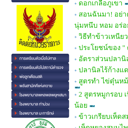
ดอกเกลือภูเขา
สอนฉันมา! อย่าต
นุ่มหนึบ หอม อร่อ
วิธีทำข้าวเหนีย
ประโยชน์ของ " 
อัตราส่วนปลานิ
ปลานิลไร้ก้างแ
สูตรทำ ไข่ตุ๋นห
2 สูตรหมูกรอบ เ
น้อย
ข้าวเกรียบเห็ด
เห็ดหยองสมุนไ