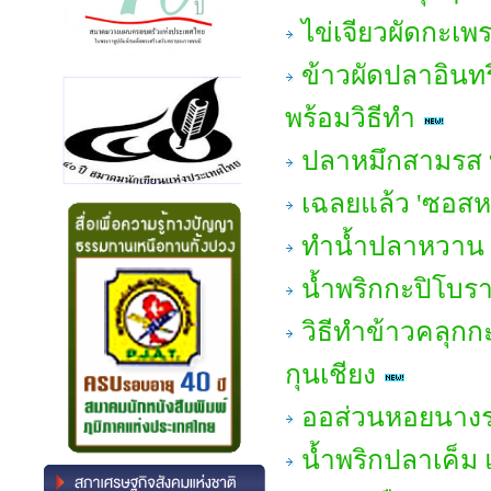
ไข่เจียวผัดกะเพ
ข้าวผัดปลาอินทรี
พร้อมวิธีทำ
ปลาหมึกสามรส ท
เฉลยแล้ว 'ซอส
ทำน้ำปลาหวาน 
น้ำพริกกะปิโบรา
วิธีทำข้าวคลุกก
กุนเชียง
ออส่วนหอยนางรม แ
น้ำพริกปลาเค็ม 