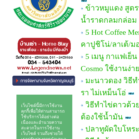
ข้าวหมูแดง สูต
น้ำราดกลมกล่อม อ
5 Hot Coffee Me
คาปูชิโน่/ลาเต้/ม
5 เมนู กาแฟเย็น
Cosmo ใช้งานง่าย 
มะนาวดอง วิธีทํ
รา ไม่เหม็นโอ่
วิธีทำไข่ดาวด้วย
ต้องใช้น้ำมัน
ปลาทูผัดใบโหร