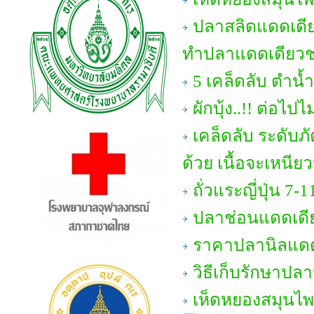
ปลาสลิดแดดเดีย
ทำปลาแดดเดียวชน
5 เคล็ดลับ ตำน้ำ
ผักบุ้ง..!! ต่อไป
เคล็ดลับ ระดับภั
ด้วย เนื้อจะเหนียวน
ถั่วแระญี่ปุ่น 7-1
ปลาช่อนแดดเดี
ราคาปลานิลแดด
วิธีเก็บรักษาปล
เห็ดหยองสมุนไพร