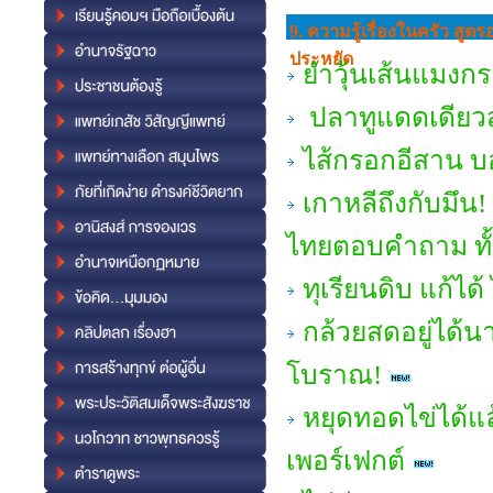
9. ความรู้เรื่องในครัว สู
ประหยัด
ยำวุ้นเส้นแมงกระ
ปลาทูแดดเดียวส
ไส้กรอกอีสาน บ
เกาหลีถึงกับมึน! 
ไทยตอบคำถาม ทั้งเ
ทุเรียนดิบ แก้ได
กล้วยสดอยู่ได้น
โบราณ!
หยุดทอดไข่ได้แ
เพอร์เฟกต์