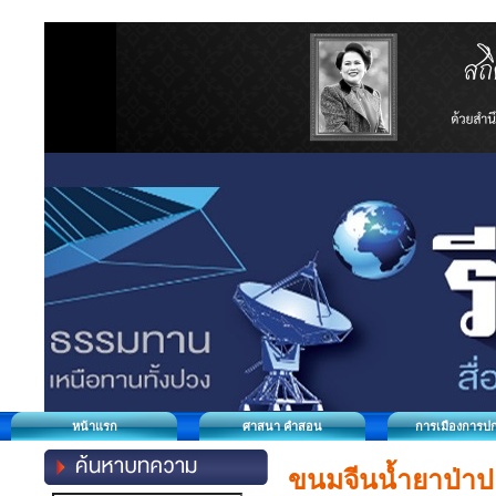
หน้าแรก
ศาสนา คำสอน
การเมืองการป
ขนมจีนน้ำยาป่าปล