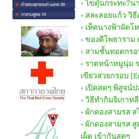
ไข่ตุ๋นกระทะ7นาท
สละลอยแก้ว วิธี
เห็ดนางฟ้าผัด
ของดีโพธาราม ต
สามชั้นทอดกรอ
ราดหน้าหมูนุ่ม ร
เขียวสวยกรอบ [En
เปิดสดๆ พิสูจน์ปล
วิธีทำกิมจิเกาหล
ผักดองสามรส ส
ผักดองสามรส สู
เผ็ด เข้ากันสุดๆ