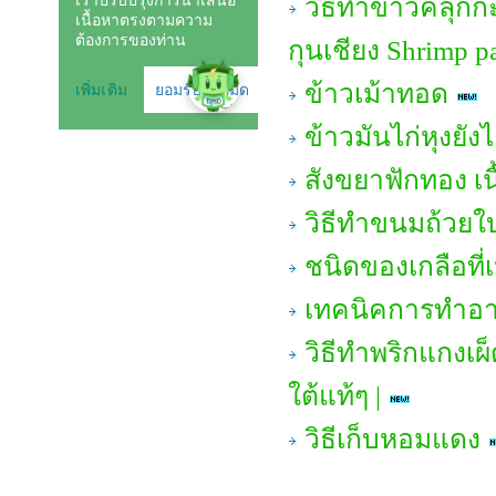
วิธีทำข้าวคลุกก
กุนเชียง Shrimp pa
ข้าวเม้าทอด
ข้าวมันไก่หุงยังไ
สังขยาฟักทอง เน
วิธีทำขนมถ้วยใ
ชนิดของเกลือที
เทคนิคการทำอาห
วิธีทำพริกแกงเผ
ใต้แท้ๆ |
วิธีเก็บหอมแดง