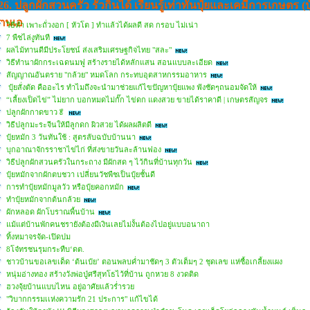
26. ปลูกผักสวนครัว รั้วกินได้ เรียนรู้เท่าทันปุ๋ยและเคมีการเกษตร (ป
ตนเอ
วิธีทำ เพาะถั่วงอก [ หัวโต ] ทำแล้วได้ผลดี สด กรอบ ไม่เน่า
7 พืชไล่งูทันที
ผลไม้ทานดีมีประโยชน์ ส่งเสริมเศรษฐกิจไทย "สละ"
วิธีทำนาผักกระเฉดนมฟู สร้างรายได้หลักแสน สอนแบบละเอียด
สัญญาณอันตราย "กล้วย" หมดโลก กระทบอุตสาหกรรมอาหาร
ปุ๋ยสั่งตัด คืออะไร ทำไมถึงจะนำมาช่วยแก้ไขปัญหาปุ๋ยแพง ฟังชัดๆถนอมจัดให้
“เลี้ยงเป็ดไข่” ไม่ยาก บอกหมดไม่กั๊ก ไข่ดก แดงสวย ขายได้ราคาดี | เกษตรสัญจร
ปลูกผักกาดขาว🥬
วิธีปลูกมะระจีนให้มีลูกดก ผิวสวย ได้ผลผลิตดี
ปุ๋ยหมัก 3 วันทันใช้ : สูตรลับฉบับบ้านนา
บุกอาณาจักรราชาไข่ไก่ ที่ส่งขายวันละล้านฟอง
วิธีปลูกผักสวนครัวในกระถาง มีผักสด ๆ ไว้กินที่บ้านทุกวัน
ปุ๋ยหมักจากผักตบชวา เปลี่ยนวัชพืชเป็นปุ๋ยชั้นดี
การทำปุ๋ยหมักมูลวัว หรือปุ๋ยคอกหมัก
ทำปุ๋ยหมักจากต้นกล้วย
ผักหลอด ผักโบราณพื้นบ้าน
แม้แต่บ้านพักคนชรายังต้องมีเงินเลยไม่งั้นต้องไปอยู่แบบอนาถา
ทิ้งหมาจรจัด-เปิดปม
8โจ๋ทรชนรุมกระทืบ‘ดต.
ชาวบ้านขอเลขเด็ด ‘ต้นเป๋ย’ ตอนพลบค่ำมาชัดๆ 3 ตัวเต็มๆ 2 ชุดเลข แห่ซื้อเกลี้ยงแผง
หนุ่มอ่างทอง สร้างวังพ่อปู่ศรีสุทโธไว้ที่บ้าน ถูกหวย 8 งวดติด
ฮวงจุ้ยบ้านแบบไหน อยู่อาศัยแล้วร่ำรวย
"วิบากกรรมเเห่งความรัก 21 ประการ" แก้ไขได้