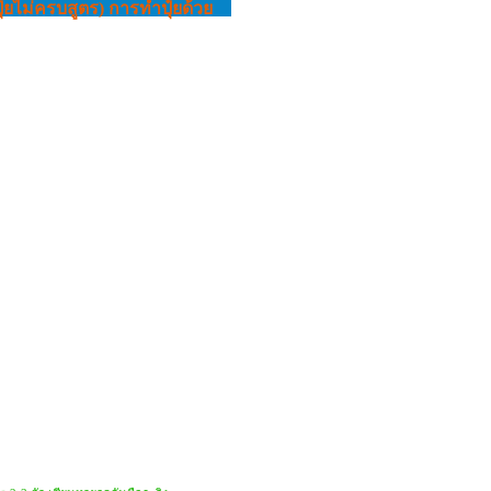
ุ๋ยไม่ครบสูตร) การทําปุ๋ยด้วย