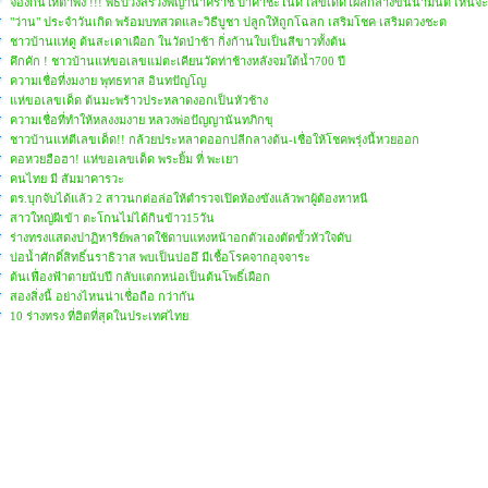
จ้องกันให้ตาพัง !!! พิธีบวงสรวงพญานาคราช ป่าคำชะโนด เลขเด็ดโผล่กลางขันน้ำมนต์ เห็นจะๆ
"ว่าน" ประจำวันเกิด พร้อมบทสวดและวิธีบูชา ปลูกให้ถูกโฉลก เสริมโชค เสริมดวงชะต
ชาวบ้านแห่ดู ต้นสะเดาเผือก ในวัดป่าช้า กิ่งก้านใบเป็นสีขาวทั้งต้น
คึกคัก ! ชาวบ้านแห่ขอเลขแม่ตะเคียนวัดท่าช้างหลังจมใต้น้ำ700 ปี
ความเชื่อที่งมงาย พุทธทาส อินทปัญโญ
แห่ขอเลขเด็ด ต้นมะพร้าวประหลาดงอกเป็นหัวช้าง
ความเชื่อที่ทำให้หลงงมงาย หลวงพ่อปัญญานันทภิกขุ
ชาวบ้านแห่ตีเลขเด็ด!! กล้วยประหลาดออกปลีกลางต้น-เชื่อให้โชคพรุ่งนี้หวยออก
คอหวยฮือฮา! แห่ขอเลขเด็ด พระยิ้ม ที่ พะเยา
คนไทย มี สัมมาคารวะ
ตร.บุกจับได้แล้ว 2 สาวนกต่อล่อให้ตำรวจเปิดห้องขังแล้วพาผู้ต้องหาหนี
สาวใหญ่ผีเข้า ตะโกนไม่ได้กินข้าว15วัน
ร่างทรงแสดงปาฏิหาริย์พลาดใช้ดาบแทงหน้าอกตัวเองตัดขั้วหัวใจดับ
บ่อน้ำศักดิ์สิทธิ์นราธิวาส พบเป็นบ่ออึ มีเชื้อโรคจากอุจจาระ
ต้นเฟื่องฟ้าตายนับปี กลับแตกหน่อเป็นต้นโพธิ์เผือก
สองสิ่งนี้ อย่างไหนน่าเชื่อถือ กว่ากัน
10 ร่างทรง ที่ฮิตที่สุดในประเทศไทย