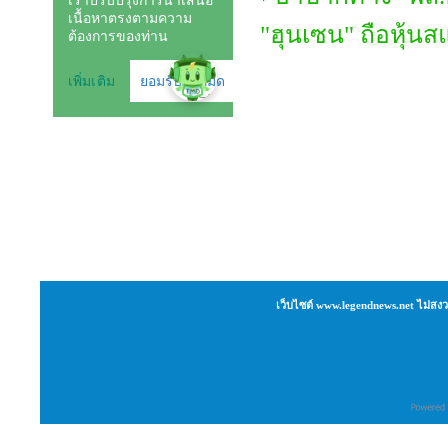
"ฮุนเซน" ถือหุ้น
เว็บไซต์ www.legendnews.net ไม่สงว