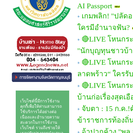
AI Passport
เกมพลิก! "ปลัดอ
ใครมีอำนาจฟัน?
🔴LIVE โหนกระแ
"นักบุญทุนชาวบ้า
🔴LIVE โหนกระ
ลาดพร้าว“ ใครรั
🔴LIVE โหนกระแ
บ้านก่อเรื่องสุดเ
จับตา : 15 ก.ค
ข้าราชการท้องถิ่
อ้าปากค้าง "พล.อ