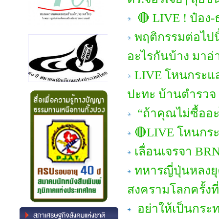
🔴 LIVE ! ป๋อง-ธ
พฤติกรรมต่อไปนี้
อะไรกันบ้าง มาอ่า
LIVE โหนกระแส
ปะทะ บ้านตำรวจ
“ถ้าคุณไม่ซื้ออ
🔴LIVE โหนกระแ
เลื่อนเจรจา BRN
ทหารญี่ปุ่นหลงยุ
สงครามโลกครั้งที
อย่าให้เป็นกระท