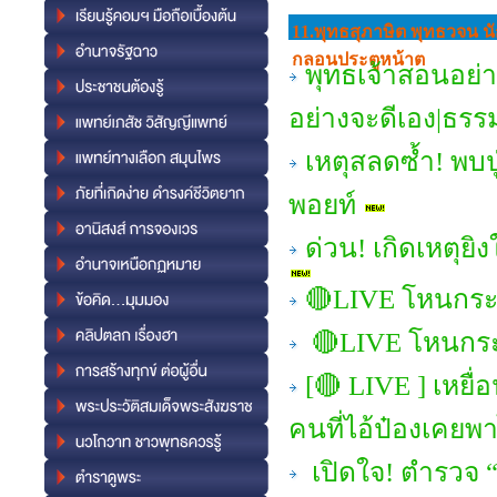
11.พุทธสุภาษิต พุทธวจน นั
กลอนประตูหน้าต
พุทธเจ้าสอนอย่า
อย่างจะดีเอง|ธร
เหตุสลดซ้ำ! พบปู่-
พอยท์
ด่วน! เกิดเหตุยิ
🔴LIVE โหนกระแ
🔴LIVE โหนกระ
[🔴 LIVE ] เหยื่
คนที่ไอ้ป๋องเคยพ
เปิดใจ! ตำรวจ “ษ