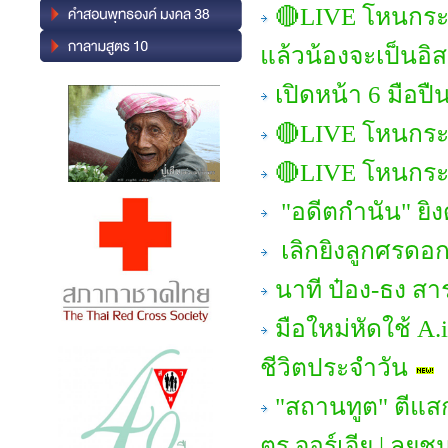
🔴LIVE โหนกระแ
แล้วน้องจะเป็นอิ
เปิดหน้า 6 มือป
🔴LIVE โหนกระ
🔴LIVE โหนกระแ
"อดีตกำนัน" ยิง
เลิกยิงลูกศรดอกท
นาที ป๋อง-ธง สาร
มือใหม่หัดใช้ A.
ชีวิตประจำวัน
"สถานทูต" ตีแสก
ตร.จอร์เจีย | ลุย