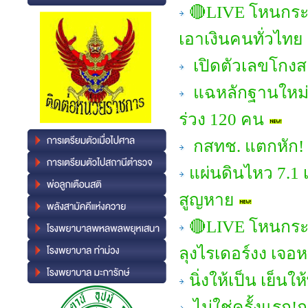
🔴LIVE โหนกระ
เอาเงินคนทั่วไทย
เปิดตัวเลขโกงส
แฉหลักฐานใหม่! 
ร่วง 120 คน
กสทช. แตกหัก! 
แผ่นดินไหว 7.1 เ
สูญหาย
🔴LIVE โหนกระ
ลุงไรเดอร์งง เจอห
นิ่งให้เป็น เย็นใ
ไม่ใช่ครั้งแรก!ก