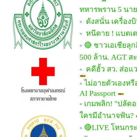
ทหารพราน 5 นาย!
ดังสนั่น เครื่
หนีตาย ! แบตเตอ
🔴 ชาวเอเชียลุก
500 ล้าน. AGT สะ
คดีฮั้ว สว. ส่อ
ไม่อายตัวเองหรื
AI Passport
เกมพลิก! "ปลัดอ
ใครมีอำนาจฟัน?
🔴LIVE โหนกระแ