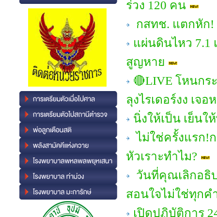
ร่วง 120 คน
กสทช. แตกหัก! 
แผ่นดินไหว 7.1 เ
สูญหาย
🔴LIVE โหนกระ
ลุงไรเดอร์งง เจอห
นิ่งให้เป็น เย็นใ
ไม่ใช่ครั้งแรก!ก
หัวเราะทำไม?
วันที่คุณเลิกอธ
สอนใจไม่ใช่ทุกคำ
เปิดปฏิบัติการ 