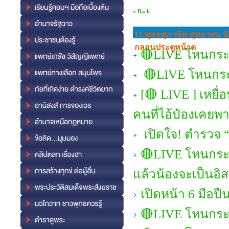
« Back
11.พุทธสุภาษิต พุทธวจน นั
กลอนประตูหน้าต
🔴LIVE โหนกระแ
🔴LIVE โหนกระ
[🔴 LIVE ] เหยื่
คนที่ไอ้ป๋องเคยพ
เปิดใจ! ตำรวจ “ษ
🔴LIVE โหนกระแ
แล้วน้องจะเป็นอิ
เปิดหน้า 6 มือป
🔴LIVE โหนกระ