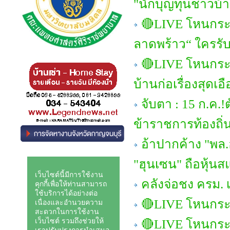
"นักบุญทุนชาวบ้า
🔴LIVE โหนกระ
ลาดพร้าว“ ใครรั
🔴LIVE โหนกระแ
บ้านก่อเรื่องสุดเ
จับตา : 15 ก.ค
ข้าราชการท้องถิ่
อ้าปากค้าง "พล.อ
"ฮุนเซน" ถือหุ้น
คลังจ่อชง ครม. 
🔴LIVE โหนกระแส
🔴LIVE โหนกระ