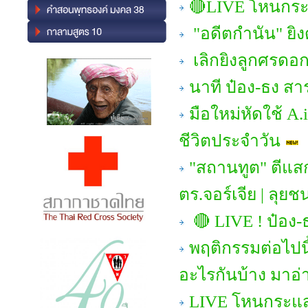
🔴LIVE โหนกระแ
"อดีตกำนัน" ยิง
เลิกยิงลูกศรดอกท
นาที ป๋อง-ธง สาร
มือใหม่หัดใช้ A.
ชีวิตประจำวัน
"สถานทูต" ตีแสก
ตร.จอร์เจีย | ลุย
🔴 LIVE ! ป๋อง-ธ
พฤติกรรมต่อไปนี้
อะไรกันบ้าง มาอ่า
LIVE โหนกระแส