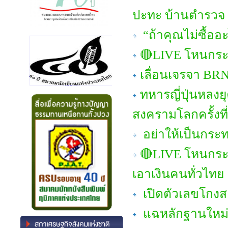
ปะทะ บ้านตำรวจ
“ถ้าคุณไม่ซื้ออ
🔴LIVE โหนกระแ
เลื่อนเจรจา BRN
ทหารญี่ปุ่นหลงยุ
สงครามโลกครั้งที
อย่าให้เป็นกระท
🔴LIVE โหนกระ
เอาเงินคนทั่วไทย
เปิดตัวเลขโกงส
แฉหลักฐานใหม่! 