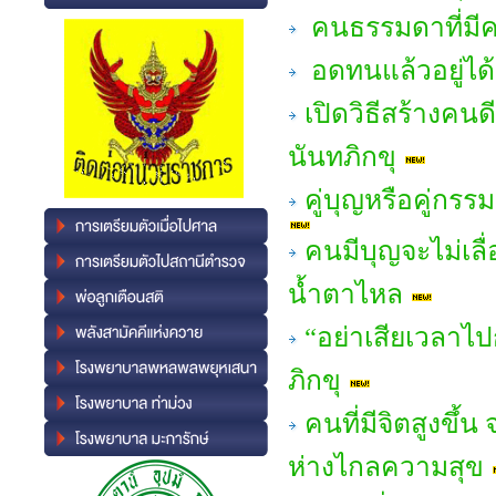
คนธรรมดาที่มีค
อดทนแล้วอยู่ได
เปิดวิธีสร้างคน
นันทภิกขุ
คู่บุญหรือคู่กร
คนมีบุญจะไม่เลื่
น้ำตาไหล
“อย่าเสียเวลาไ
ภิกขุ
คนที่มีจิตสูงขึ้น
ห่างไกลความสุข