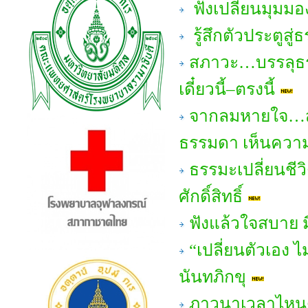
ฟังเปลี่ยนมุมมอ
รู้สึกตัวประตูสู
สภาวะ…บรรลุธรร
เดี๋ยวนี้–ตรงนี้
จากลมหายใจ…สู่
ธรรมดา เห็นความ
ธรรมะเปลี่ยนชีวิ
ศักดิ์สิทธิ์
ฟังแล้วใจสบาย มี
“เปลี่ยนตัวเอง
นันทภิกขุ
ภาวนาเวลาไหน