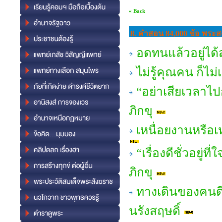
« Back
8. คำสอน 84,000 ข้อ พระสง
อดทนแล้วอยู่ได
ไม่รู้คุณคน ก็ไ
“อย่าเสียเวลาไ
ภิกขุ
เหนื่อยงานหรือ
“เรื่องดีชั่วอยู
ภิกขุ
ทางเดินของคนดี
นรังสฤษดิ์