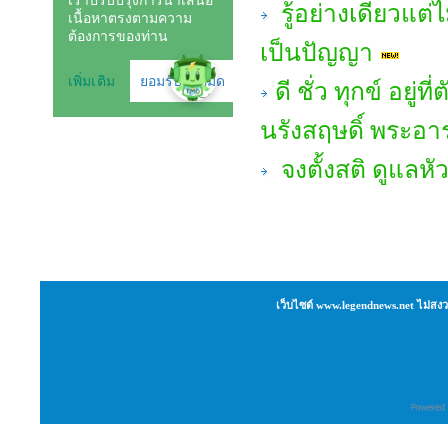
รู้อย่างเดียวแต่ไ
เป็นปัญญา
ดี ชั่ว ทุกข์ อยู
นรังสฤษดิ์ พระอ
จงตั้งสติ ดูแลหั
เว็บไซต์ www.legendnews.net ไม่สงว