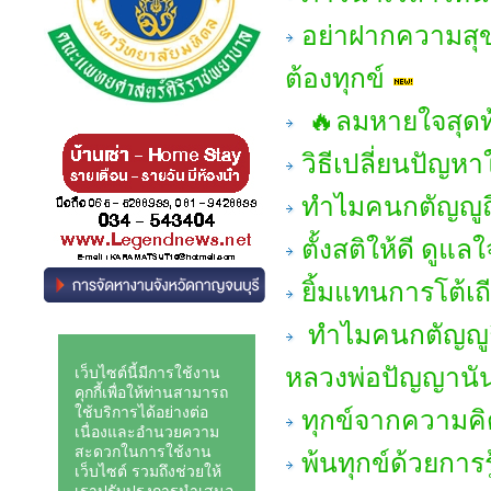
อย่าฝากความสุข
ต้องทุกข์
🔥ลมหายใจสุดท
วิธีเปลี่ยนปัญห
ทำไมคนกตัญญูถึงร
ตั้งสติให้ดี ดูแ
ยิ้มแทนการโต้เถ
ทำไมคนกตัญญูถึงร
หลวงพ่อปัญญานั
ทุกข์จากความคิด
พ้นทุกข์ด้วยการ