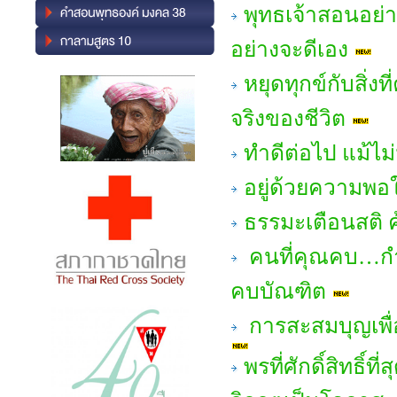
พุทธเจ้าสอนอย่า
อย่างจะดีเอง
หยุดทุกข์กับสิ่ง
จริงของชีวิต
ทำดีต่อไป แม้ไม
อยู่ด้วยความพอใ
ธรรมะเตือนสติ 
คนที่คุณคบ…กำ
คบบัณฑิต
การสะสมบุญเพื่อช
พรที่ศักดิ์สิทธิ์