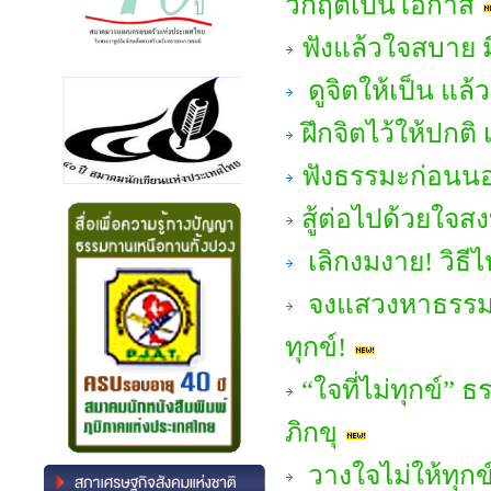
วิกฤตเป็นโอกาส
ฟังแล้วใจสบาย มี
ดูจิตให้เป็น แล้
ฝึกจิตไว้ให้ปกต
ฟังธรรมะก่อนนอน
สู้ต่อไปด้วยใจส
เลิกงมงาย! วิธีไหว
จงแสวงหาธรรมะเพ
ทุกข์!
“ใจที่ไม่ทุกข์”
ภิกขุ
วางใจไม่ให้ทุกข