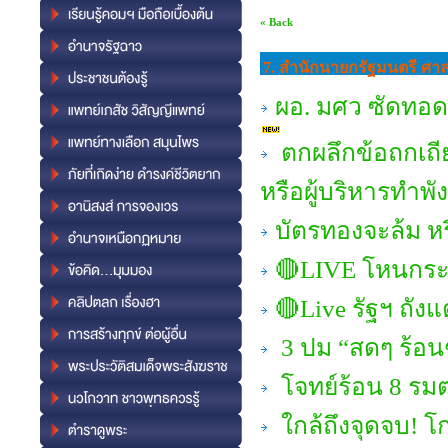
« Back
7. สำนักนายกรัฐมนตรี ศ
ผอ. มศว ซัดทอด 
ตกผลึกข้อถกเถีย
หรือผู้บริหารทำพั
บัตรทองจะล้ม ห
🔴LIVE โหนกระแส
🔴Live รัฐฯ ถัง
3 ปม “สดๆ ร้อนๆ
โจทย์ร้อน 8 รมต
ใกล้ถึงจุดจบ! โก