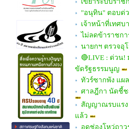
เขย่าระบบราชการ
"อนุทิน" ตอบด่
เจ้าหน้าที่เทศ
ไม่ลดข้าราชการ 
นายกฯ ตรวจอุโม
🔴LIVE : ด่วน! ม
ขัดรัฐธรรมนูญ
ทัวร์ซากพัง แผล
ศาลฎีกา นัดชี้
สัญญาณรบแรง! "
แล้ว
อุดช่องโหว่ถาว