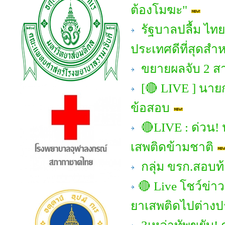
ต้องโมฆะ"
รัฐบาลปลื้ม ไทย
ประเทศดีที่สุดสำ
ขยายผลจับ 2 สา
[🔴 LIVE ] นา
ข้อสอบ
🔴LIVE : ด่วน! 
เสพติดข้ามชาติ
กลุ่ม ขรก.สอบท้อ
🔴 Live โชว์ข่าวเ
ยาเสพติดไปต่าง