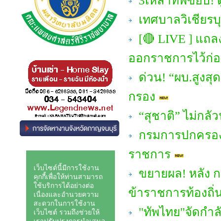
3เหล่าทัพขยับ!
เทศบาลวิเชียรบุ
[🔴 LIVE ] แถลงจ
ออกราชการไว้ก่
ด่วน! “ผบ.สูงสุด
กรอง
“สุชาติ” ไม่กลัว
กรมการปกครอง ให
ราชการ
ขยายผล! หลัง ก
ข้าราชการท้องถิ่
"ทัพไทย"จัดกำลั