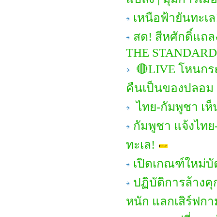
เหนือฟ้ายันทะเล
สด! สีหศักดิ์แถ
THE STANDARD
🔴LIVE โหนกระแ
คืนเป็นของปลอม
ไทย-กัมพูชา เห
กัมพูชา แจ้งไทย-
ทะเล!
เปิดเกณฑ์ใหม่บ
ปฏิบัติการล้างคุ
หนัก แลกเสิร์ฟกา