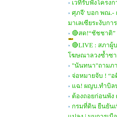
เวทีรับฟังโครง
ศุภจี' บอก พณ.-
มาเลเซียระงับการ
🔴สด!“ชัชชาติ”
🔴LIVE : สภาผู้
โฆษณาลวงซ้ำซา
"นันทนา"ถามภาษ
จ่อหมายจับ ! “อ
แฉ! ผญบ.ทำบิล
ต้องถอยก่อนพัง 
กรมที่ดิน ยืนยั
แปลง | มุมการเมื