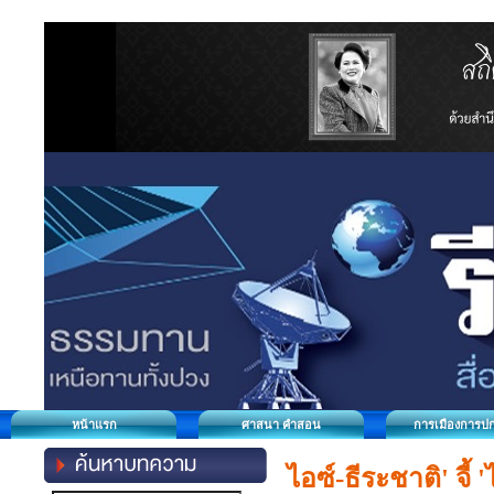
หน้าแรก
ศาสนา คำสอน
การเมืองการป
ไอซ์-ธีระชาติ' จ