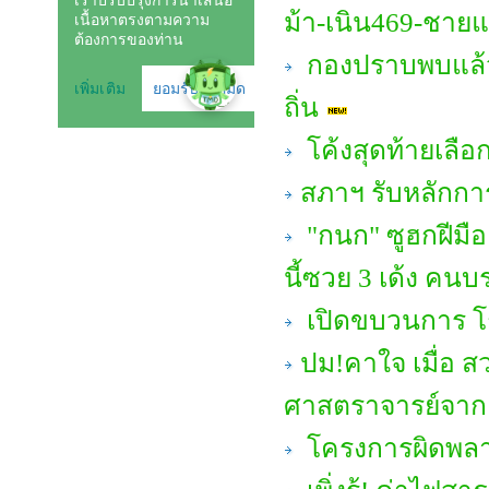
ม้า-เนิน469-ชาย
กองปราบพบแล้ว
ถิ่น
โค้งสุดท้ายเลือก
สภาฯ รับหลักกา
"กนก" ซูฮกฝีมือ 
นี้ซวย 3 เด้ง คนบ
เปิดขบวนการ โก
ปม!คาใจ เมื่อ ส
ศาสตราจารย์จาก 
โครงการผิดพลาด