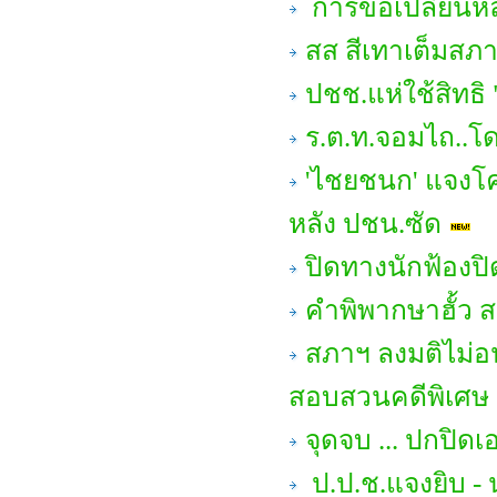
การขอเปลี่ยนหล
สส สีเทาเต็มสภา 
ปชช.แห่ใช้สิทธิ 
ร.ต.ท.จอมไถ..โด
'ไชยชนก' แจงโค
หลัง ปชน.ซัด
ปิดทางนักฟ้องป
คำพิพากษาฮั้ว สว
สภาฯ ลงมติไม่อ
สอบสวนคดีพิเศษ 
จุดจบ ... ปกปิด
ป.ป.ช.แจงยิบ - น