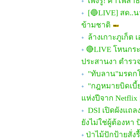
เพิ่งรู้! ค่าไ
[🔵LIVE] สด..
ข้ามชาติ
ล้างเกาะภูเก็ต เ
🔴LIVE โหนกระแ
ประสานงา ตำรวจ
"ทับลาน"มรดกโลก
"กฎหมายบิดเบี้ยว
แห่งปีจาก Netflix
DSI เปิดผังแถลง
ยังไม่ใช่ผู้ต้องหา 
ป่าไม้ปักป้ายสั่ง