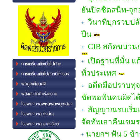
ยันปิดชิดสนิท-จุ
วินาทีบุกรวบปล
ปืน
CIB สกัดขบวนกา
เปิดฐานที่มั่น แ
ทั่วประเทศ
อดีตมือปราบทุจร
ชัดพอฟันคนผิดได้
สัญญาณรบเริ่มแ
จัดทัพเอาคืนเขมร
นายกฯ ฟัน 5 ข้า