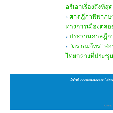
อร์เอาเรื่องถึงที่
ศาลฎีกาพิพากษา
ทางการเมืองตลอด
ประธานศาลฎีกาเ
"ดร.ธนภัทร" สอน
ไทยกลางที่ประชุ
เว็บไซต์ www.legendnews.net ไม่สงว