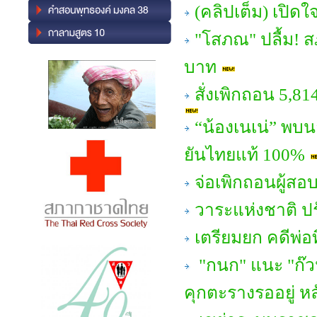
(คลิปเต็ม) เปิด
"โสภณ" ปลื้ม! สภ
บาท
สั่งเพิกถอน 5,81
“น้องเนเน่” พบน
ยันไทยแท้ 100%
จ่อเพิกถอนผู้สอ
วาระแห่งชาติ ป
เตรียมยก คดีพ่อ
"กนก" แนะ "ก๊ว
คุกตะรางรออยู่ หล