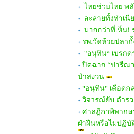
ไทยช่วยไทย พลั
ละลายทั้งทำเนีย
มากกว่าที่เห็น! ร
รพ.วัดห้วยปลากั้
"อนุทิน“ เบรกดราม
ปิดฉาก “ปารีณา ไ
ป่าสงวน
"อนุทิน" เดือดก
วิจารณ์ยับ ตำรวจ
ศาลฎีกาพิพากษาเพ
ฝ่าฝืนหรือไม่ปฏิบ