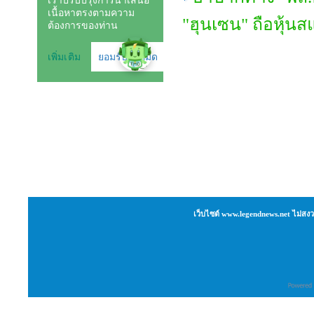
"ฮุนเซน" ถือหุ้น
เว็บไซต์ www.legendnews.net ไม่สงว