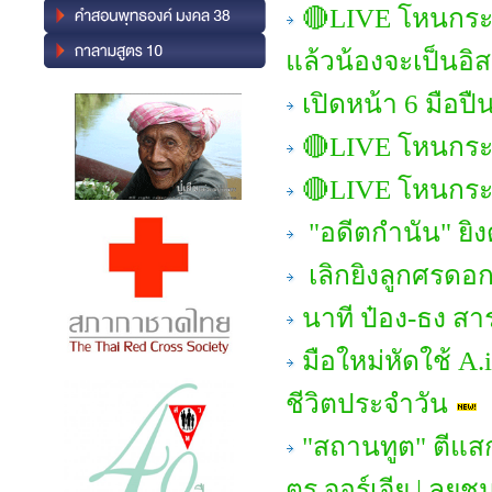
🔴LIVE โหนกระแ
แล้วน้องจะเป็นอิ
เปิดหน้า 6 มือป
🔴LIVE โหนกระ
🔴LIVE โหนกระแ
"อดีตกำนัน" ยิง
เลิกยิงลูกศรดอกท
นาที ป๋อง-ธง สาร
มือใหม่หัดใช้ A.
ชีวิตประจำวัน
"สถานทูต" ตีแสก
ตร.จอร์เจีย | ลุย