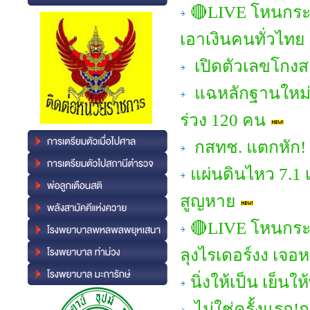
🔴LIVE โหนกระ
เอาเงินคนทั่วไทย
เปิดตัวเลขโกงส
แฉหลักฐานใหม่! 
ร่วง 120 คน
กสทช. แตกหัก! 
แผ่นดินไหว 7.1 เ
สูญหาย
🔴LIVE โหนกระ
ลุงไรเดอร์งง เจอห
นิ่งให้เป็น เย็นใ
ไม่ใช่ครั้งแรก!ก