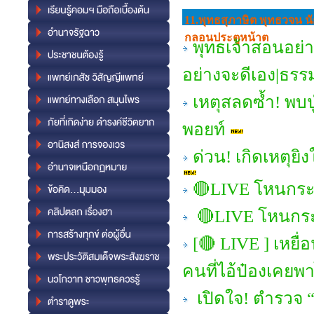
11.พุทธสุภาษิต พุทธวจน นั
กลอนประตูหน้าต
พุทธเจ้าสอนอย่า
อย่างจะดีเอง|ธร
เหตุสลดซ้ำ! พบปู่-
พอยท์
ด่วน! เกิดเหตุยิ
🔴LIVE โหนกระแ
🔴LIVE โหนกระ
[🔴 LIVE ] เหยื่
คนที่ไอ้ป๋องเคยพ
เปิดใจ! ตำรวจ “ษ