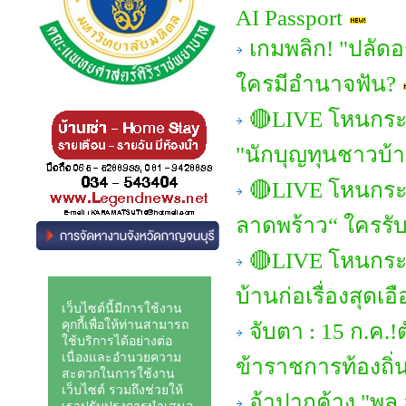
AI Passport
เกมพลิก! "ปลัดอ
ใครมีอำนาจฟัน?
🔴LIVE โหนกระแ
"นักบุญทุนชาวบ้า
🔴LIVE โหนกระ
ลาดพร้าว“ ใครรั
🔴LIVE โหนกระแ
บ้านก่อเรื่องสุดเ
จับตา : 15 ก.ค
ข้าราชการท้องถิ่
อ้าปากค้าง "พล.อ