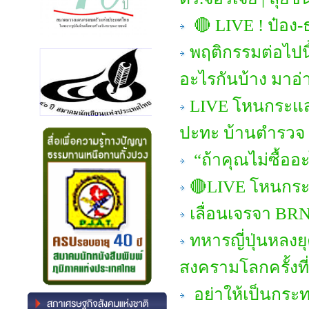
🔴 LIVE ! ป๋อง-ธ
พฤติกรรมต่อไปนี้
อะไรกันบ้าง มาอ่า
LIVE โหนกระแส
ปะทะ บ้านตำรวจ
“ถ้าคุณไม่ซื้ออ
🔴LIVE โหนกระแ
เลื่อนเจรจา BRN
ทหารญี่ปุ่นหลงยุ
สงครามโลกครั้งที
อย่าให้เป็นกระท