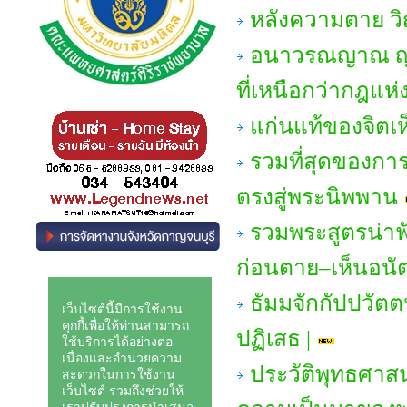
หลังความตาย 
อนาวรณญาณ ญาณหย
ที่เหนือกว่ากฎแ
แก่นแท้ของจิตเ
รวมที่สุดของกา
ตรงสู่พระนิพพาน
รวมพระสูตรน่าฟั
ก่อนตาย–เห็นอนั
ธัมมจักกัปปวัตต
ปฏิเสธ |
ประวัติพุทธศาสน