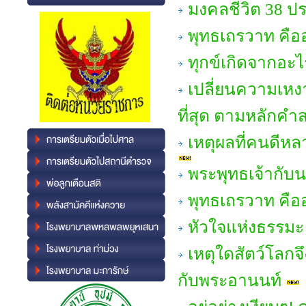
มงคลชีวิต 38 ป
พุทธเถรวาท คืออ
ทุกข์เกิดจากอะไ
เปลี่ยนความเหงา
ที่สุด ตามหลักคำ
เหตุผลที่คนดีห
พระพุทธเจ้ากับ
พุทธเถรวาท คืออ
หัวใจแห่งธรรมะ 
เหตุใดสัตว์โลกจึ
กับพระอานนท์