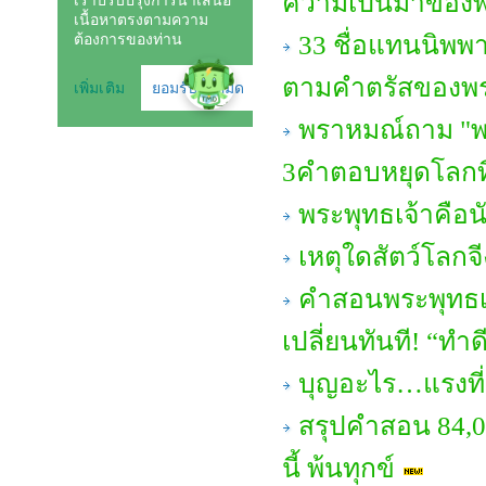
ความเป็นมาของ
33 ชื่อแทนนิพพา
ตามคำตรัสของพร
พราหมณ์ถาม "พร
3คำตอบหยุดโลกที
พระพุทธเจ้าคือ
เหตุใดสัตว์โลกจี
คำสอนพระพุทธเจ
เปลี่ยนทันที! “ทำดี
บุญอะไร…แรงที่ส
สรุปคำสอน 84,00
นี้ พ้นทุกข์