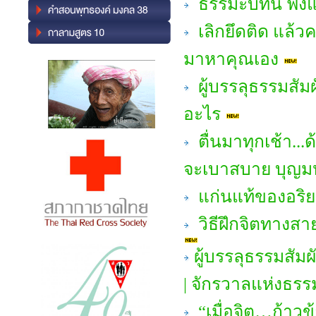
ธรรมะบทนี้ ฟัง
เลิกยึดติด แล้ว
มาหาคุณเอง
ผู้บรรลุธรรมสัม
อะไร
ตื่นมาทุกเช้า...ด
จะเบาสบาย บุญ
แก่นแท้ของอริย
วิธีฝึกจิตทางสา
ผู้บรรลุธรรมสัม
| จักรวาลแห่งธรร
“เมื่อจิต…ก้าวข