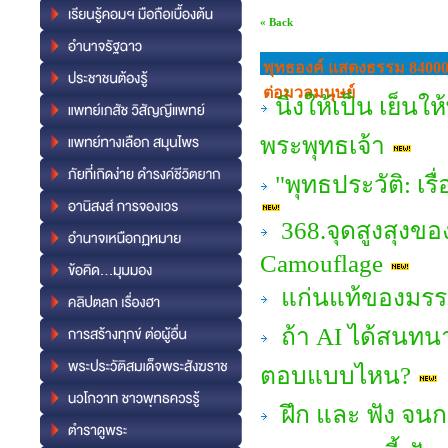
« Back
พุทธองค์ แสดงธรรม 84000
ต่อมวลมนุษย์
นิ่งให้เป็น เย็น
พระพุทธเจ้า
"พุทธประวัติ: เ
368.จุดสูงสุงขอ
Camouflage
แก่นแท้ของมรรค
ถ้า AI ได้สนทน
ตอบแบบไหน?
ฝึก และ ฟัง จน