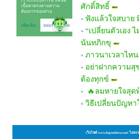
ศักดิ์สิทธิ์
ฟังแล้วใจสบาย มี
“เปลี่ยนตัวเอง
นันทภิกขุ
ภาวนาเวลาไหน
อย่าฝากความสุข
ต้องทุกข์
🔥ลมหายใจสุดท
วิธีเปลี่ยนปัญห
เว็บไซต์ www.legendnews.net ไม่สงว