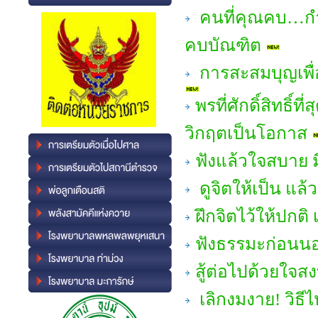
คนที่คุณคบ…กำ
คบบัณฑิต
การสะสมบุญเพื่อช
พรที่ศักดิ์สิทธิ์
วิกฤตเป็นโอกาส
ฟังแล้วใจสบาย มี
ดูจิตให้เป็น แล้
ฝึกจิตไว้ให้ปกต
ฟังธรรมะก่อนนอน
สู้ต่อไปด้วยใจส
เลิกงมงาย! วิธีไหว