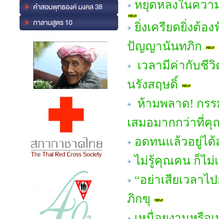
หยุดหลงในความส
ยิ่งเครียดยิ่งต้
ปัญญานันทภิก
เวลามีค่ากับชี
นรังสฤษดิ์
ห้ามพลาด! กรร
เสมอมากกว่าที่คุ
อดทนแล้วอยู่ได
ไม่รู้คุณคน ก็ไ
“อย่าเสียเวลาไ
ภิกขุ
เหนื่อยงานหรือ