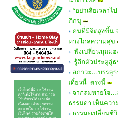
น้ำตาไหล
“อย่าเสียเวลาไ
ภิกขุ
คนที่มีจิตสูงขึ้น
ห่างไกลความสุข
ฟังเปลี่ยนมุมมอ
รู้สึกตัวประตูสู
สภาวะ…บรรลุธรร
เดี๋ยวนี้–ตรงนี้
จากลมหายใจ…สู่
ธรรมดา เห็นความ
ธรรมะเปลี่ยนชีวิ