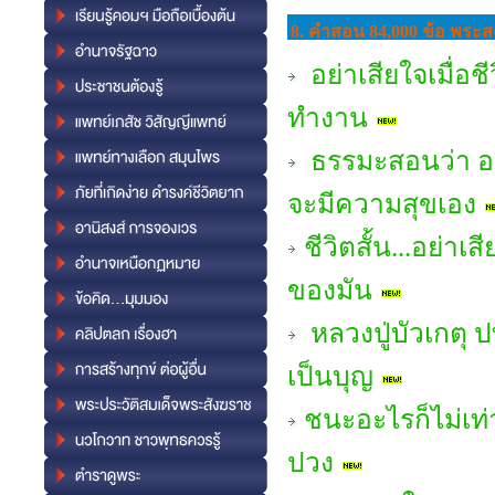
8. คำสอน 84,000 ข้อ พระสง
อย่าเสียใจเมื่อช
ทำงาน
ธรรมะสอนว่า อยู่
จะมีความสุขเอง
ชีวิตสั้น...อย่า
ของมัน
หลวงปู่บัวเกตุ ป
เป็นบุญ
ชนะอะไรก็ไม่เท่
ปวง