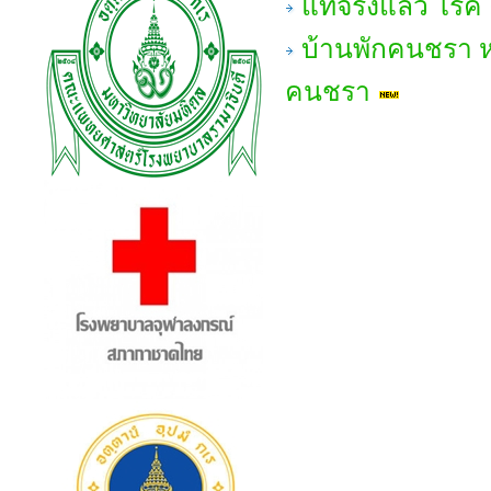
แท้จริงแล้ว โร
บ้านพักคนชรา หมา
คนชรา