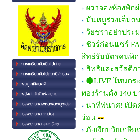
ผวาจองห้องพักผ
มันหมูร่วงเต็มถ
วัยชราอย่าประมา
ชัวร์ก่อนแชร์ 
สิทธิรับบัตรคนพิ
สิทธิและสวัสดิก
🔴LIVE โหนกระแ
ทองร้านดัง 140 บ
นาทีพินาศ! เปิด
ว่อน
ภัยเงียบวัยเกษ