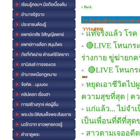
« Back
23.ภัยรอบด้านจากการดํารงช
วาระสุดท
แท้จริงแล้ว โร
🔴LIVE โหนกระ
ร่างกาย ขู่ฆ่ายกค
🔴LIVE โหนกระแ
หยุดเอาชีวิตไปผ
ความสุขที่สุด | ค
แก่แล้ว... ไม่จำเ
เป็นเพื่อนที่ดีที่ส
สาวตามเจออดีต