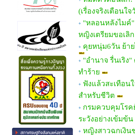
(เรื่องจริงเตือนใจ
"หลอนหลังไมค์" 
หญิงเตรียมขอเลิก!
คุยหนุ่ม6วัน ย้า
"อํานาจ รื่นเริง"
ทำร้าย
ฟังแล้วสะเทือนใ
สำหรับชีวิต
กรมควบคุมโรคยั
ระวังอย่างเข้มข้น
หญิงสาวฉกเงินชา