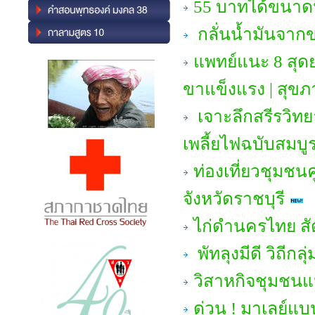
55 บาทได้ขนาดนี้
กลั่นน้ำมันจา
แพทย์แนะ 8 สุด
ขาแข็งแรง | สุขภ
เจาะลึกสรีรวิทย
เพลี้ยไฟฉบับสมบู
ท่องเที่ยวชุมชน
จังหวัดราชบุรี
ไก่ดำนครไทย สัต
พัทลุงมีดี วิถีก
วิสาหกิจชุมชนแป
ด่วน ! มาเลย์แบน