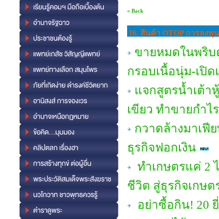
« Back
16. สินค้า OTOP การลงทุ
ขายหมดในพริบตา
กรอบเนื้อนุ่ม-เป
แจกสูตรน้ำเต้าห
เขียว ทำขายกำไร
กวาดล้างมาเฟียพ
ธุรกิจฟอกเงิน
ทำเกษตรแค่ 2 ไร่
ชีวิต สู่ธุรกิจเกษต
อย่าซื้อกิน! 20 ยี