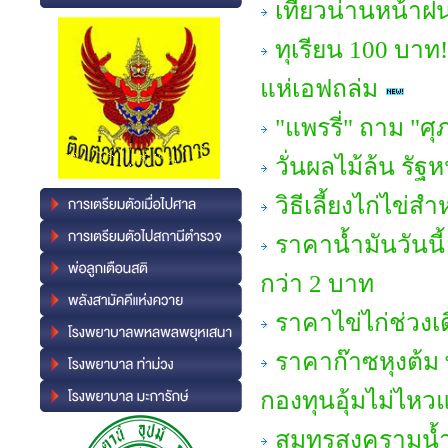
เที่ยวน่านหน้า
ทุเรียน 100 บาท
แห่เอฟถล่ม
"แพรรี่" ถาม "ศ
วั่นผลไม้ล้น ร
วิธีเลี้ยงไก่ไข่ส
ราคาน้ำมันวันนี้
กว่า 2 บาท
ราคาไข่ไก่ช่วง
ราคาก๊าซหุงต้ม พุ
กองทุนอุ้มไม่ไหวแ
สมุทรสงครามน้ำ