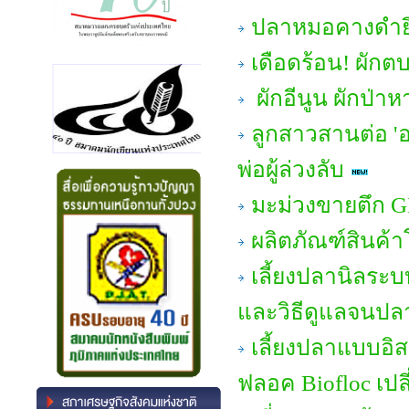
ปลาหมอคางดำยึ
เดือดร้อน! ผักต
ผักอีนูน ผักป่า
ลูกสาวสานต่อ 'อ
พ่อผู้ล่วงลับ
มะม่วงขายตึก GI
ผลิตภัณฑ์สินค้
เลี้ยงปลานิลระบ
และวิธีดูแลจนปล
เลี้ยงปลาแบบอิส
ฟลอค Biofloc เปล