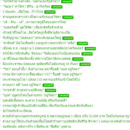
“พรรคร่วม”แหกโค้ง...ไม่ผ่านงบเรือดำน้ำ?
“วัฒนา” ด่าใคร ! ตีกิน...น่ารังเกียจ
2 ปมแตก...เพื่อไทย - ก้าวไกล
ท่านพุทธทาสฯ กล่าวถึงความรักของอวิชชา
“เต้ – สิระ - เอ๋”...ความภาคภูมิใจของสภาฯไทย
“มงคลกิตติ์” พูดให้ชัด ! เพื่อชาติหรือหิวกล้วย
เจ้าหน้าที่ไทยโวย...ติดโควิดถูกทิ้งที่ซาอุดิอาระเบีย
จับสัญญาณ “ปลดแอก” ยกระดับชุมนุมใหญ่
"สายัณห์" ยันไม่เสียหน้า เจอลูกสาวตอกกลับว่า "สลิ่ม"
เมื่อพ่อ ส.ส. เจอลูก ม.3 ปลดแอกสวนทุกหมัดกลางทวิตเตอร์
หวังได้บารมีกลับคืน "สันธนะ" จึงต้องออกโรงป้องคนบ่อน
เอาที่ไหนมาจัดเลือกตั้ง หลัง รายได้ภาษีประเทศหด
ม็อบประชาชน ปลดแอด จุดติดหรือไม่ต้องรอดู 30 กันยา
“วิชา” ตอบอ้ำอึ้ง ! อิงอำนาจนายกฯรื้อคดี “บอส อยู่วิทยา”
กรรมาธิการตำรวจ ชี้ช่องฟ้อง “157” รื้อคดี “บอส อยู่วิทยา”
ประชาชนรุมโวย ! ปล่อย 110 ทหารอเมริกันเข้าไทยได้ไง
ทางออก! คดี "บอส อยู่วิทยา"
"จารุชาติ" ตายเพราะอุบัติเหตุ?
"บอส" อยู่ตรงไหนในสาแหรก "อยู่วิทยา"
บุฟเฟ่ต์เลี้ยงพระ สะดวก ร่วมสมัย หรือเกินพอดี?
กรรมกรผู้กล้าฟ้องอธิบดีกรมที่ดิน เพื่อเรียกร้องธรรมชาติกลับคืนมา
นักโทษรับจ้าง-เปิดปม
ศาลสั่งจำคุกเกษตรกรเพชรบูรณ์ ขายควายบุญรอด 1 เดือน ปรับ 35,000 บาท โดยไม่รอลงอาญา 
ศาลอาญาให้ประกันตัวพ่อเลี้ยงโหดทำร้ายสาวออทิสติกเสียชีวิต ตีราคา 2 แสนบาท หลังตำรวจล
ปมขัดแย้ง..หลังภารกิจ 3 ทีมพิฆาต “ยึดคืน” อุทยาน