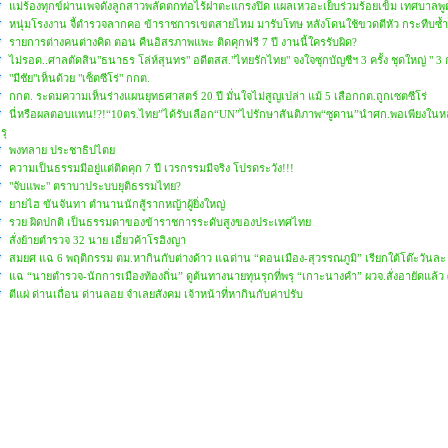
แม่ร้องทุกข์ผ่านเพจดังลูกสาวพลัดตกท่อไร้ฝาตะแกรงปิด แผลเหวอะเย็บร่วมร้อยเข็ม เทศบาลพู
หนุ่มโรงงาน จี้ตำรวจลากคอ ข้าราชการเขตสายไหม มารับโทษ หลังโดนใช้ขวดตีหัว กระทืบซ้ำ ผ่
รายการต่างคนต่างคิด ตอน คืนอิสรภาพแพะ ติดคุกฟรี 7 ปี งานนี้ใครรับผิด?
ไม่รอด..ศาลตัดสิน"ธนาธร โล่ห์สุนทร" อดีตสส."ไทยรักไทย" จงใจซุกบัญชีฯ 3 ครั้ง ชุดใหญ่ " 3 กร
"มีชัย"เห็นด้วย "เซ็ตซีโร่" กกต.
กกต. ระดมความเห็นร่างแผนยุทธศาสตร์ 20 ปี มั่นใจไม่สูญเปล่า แม้ 5 เสือกกต.ถูกเซตซีโร่
นี่หรือผลตอบแทน!?!“10ตร.ไทย”ได้รับเลือก“UN”ไปรักษาสันติภาพ“ซูดาน”นำศก.พอเพียงในหล
รุ
พงทลาย ประชาธิปไตย
ความเป็นธรรมมีอยู่แต่ติดคุก 7 ปี เวรกรรมมีจริง โปรดระวัง!!!
"จับแพะ" ตราบาประบบยุติธรรมไทย?
ยายไฮ ขันจันทา ตำนานนักสู้รากหญ้าผู้ยิ่งใหญ่
รวย ผิดปกติ เป็นธรรมดาของข้าราชการระดับสูงของประเทศไทย
สั่งย้ายตำรวจ 32 นาย เอี่ยวค้าโรฮิงญา
สมยศ แฉ 6 พฤติกรรม ตม.หากินกับต่างด้าว แฉด่าน “ดอนเมือง-สุวรรณภูมิ” เรียกใต้โต๊ะวันละ 
แฉ “นายตำรวจ-นักการเมืองท้องถิ่น” ดูต้นทางนายทุนรุกที่พรุ “เกาะนางคำ” ผวจ.สั่งอายัดแล้ว
ตีแผ่ ด่านเถื่อน ด่านลอย จำเลยสังคม เจ้าหน้าที่หากินกับค่าปรับ