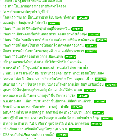
โจทย์ร้อน รัฐมนตรีคลังคนใหม่ ต้องรีบแก้
“อ.ชา” โต้...อวดอุตริ ทุกอย่างที่พูดทำได้จริง
"อ.ชา" ขอแจง ปมรุกป่า "ภูขี้ไก่"
โดนแล้ว "ผบ.ตร.ปั๊ด"...ดราม่านโยบายงด "ตั้งด่าน"
สังคมลุ้น! "ยิ้มสู้คาเฟ่" ไปต่อไง
"วัฒนา" เผย 10 ปีที่หนีคดีซุกตัวอยู่ที่ประเทศจีน
"วัฒนา" เปิดเหตุผลซื้อที่ดินคลองด่าน ตอนแรกหวังเลี้ยงกุ้ง
"วัฒนา" ซัด "รอยอิศราพร" ทำแสบ จนต้องขายที่ดิน หาเงินหมุน
"วัฒนา" ปัดไม่เคยใช้อำนาจให้ออกโฉนดที่ดินคลองด่าน
จับตา "การเมืองไทย" ไตรมาสสุดท้าย คาดเปลี่ยนนายกฯ
"วัฒนา" ยันคดีคลอดด่านมีการเมืองแทรก
"บิ๊กตู่" พลาดครั้งใหญ่ สั่งเด้ง "บิ๊กโจ๊ก" ทั้งที่ไม่มีความผิด
อาถรรพ์! เก้าอี้ "ขุนคลัง" นายแบงค์ - คนเก่ง ไม่อยากมานั่ง
2 หนุ่ม 1 สาว แวะเช็กชื่อ "บ้านป่ารอยต่อ" ทุกวันหวังมีชื่อติดโผขุนคลัง
"อสมท." ส่อเค้าเดินตามรอย "การบินไทย" หลังขาดทุนต่อเนื่อง
เสียดาย! นายกฯ ใช้เวลา ทรท. ไม่ตอบโจทย์กลายเป็นเติมฟืนเรียกม็อบ
สุดงง! วิธีฟื้นฟูเศรษฐกิจของรัฐ คือแจกเงินให้ประชาชน
อรรถพล แจง ตั้ง "เนตร นาคสุข" ขึ้นอัยการอาวุโส
ก.อ.สู้กระแส ! เลื่อน “ปรเมศวร์” ขึ้นผู้ตรวจแม้มีคดีเมาแล้วขับ
ย้อนตำนาน ผบ.ทอ. ขัดตาทัพ – ตาอยู่ – ม้ามืด
อธิบดีกรมน้ำบาล ส่งหลักฐานตกทรัพย์ ถึง ประธานชวน แล้ว!
อยากรู้ไปไหม "พล.ต.ท." คนไหนบุก แคมป์เดวิส สอบปากคำ "เฮียชู"
ตำรวจเตะสำนวน "เอ๋ ปารีณา" รุกป่าส่งให้ ป.ป.ช. ตรวจสอบ
"นักเรียนเลว" เตรียมจัดใหญ่ นัดชุมนุม 5 ก.ย.
DES รบกับโซเชียล รบกับเงา จบมั๊ย?