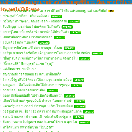
20.อํานาจเหนือกฎหมายอ้างนโยบาย ดุลพินิจ ระเบียบ หากมิให้ปร
ประเทศไม่มีเจ้าของ
กรรมติดจรวด ทหารเขมร "เผาธงชาติไทย" ไฟย้อนศรคลอกฐานตัวเองพังยับ!
“ประยุทธ์”ไขก็อก...เกิดเดดล็อค ?
“ตู่ใหญ่” ท้า “ลุงตู่”...คุณยอมออก – ผมออกด้วย
รับปริญญา มธ.กร่อย ! บัณฑิตมาไม่ถึงครึ่ง
อยากรู้ไหม? เบื้องหลัง “น้องมายด์” ได้ประกันตัว
เปิดตัวมือกราฟฟิก เยาวชนปลดแอก
รวบแล้ว ! แก๊ง “ไอ้ฟลุ๊ค”
ปัญหาการบินไทย แก้ไม่ตก ขาดทุน - ตั้งคน
วอร์รูม นายกฯ ยังเชื่อม็อบเด็กถูกบงการโดย ธนาธร หรือ ทักษิณ
"บิ๊กตู่" เปลี่ยนทีมที่ปรึกษาในการบริหารงาน จริงหรือไม่
“บิ๊กแสนสิริ” ฉีกกฎธุรกิจ...ชน “ลุงตู่”
แค่เปิดสภาฯ...พอมั้ย ???
สัญญาณดี! รัฐสั่งปล่อย 19 แกนนำม็อบเด็ก
6 กลุ่มจี้รัฐ ปรับวิธีคิดอย่าใช้ความรุนแรงสลายม็อบ
Telegram ...สื่อใหม่ม็อบเด็กใช้ประกอบการชุมนุม
การเมือง...ต้องแก้ด้วยการเมือง
ถอดรหัสม็อบสมัยนี้! ไม่จำเป็นต้องมีแกนนำ
เตือนไว้แล้วนะ! ชุมนุมวันนี้ ตำรวจ "โดนแกง" แน่!
แฉวอร์รูมสถานการณ์ มีการพูด 3 เงื่อนไขสยบม็อบ
วอร์รูมอำนาจ...ช็อก! 15 ตุลาฯ มวลชนร่วมชุมนุมเกินคาด
ระดม 3 กองพล เข้า กทม. เฝ้า รปภ.ทำเนียบรัฐบาล
ฮือฮา ! ทหารเต็มรัฐสภา หลังประกาศใช้ พ.ร.ก.ฉุกเฉิน
ทำได้แน่??? ทหารลั่นปาก “ไม่ปฏิวัติ”