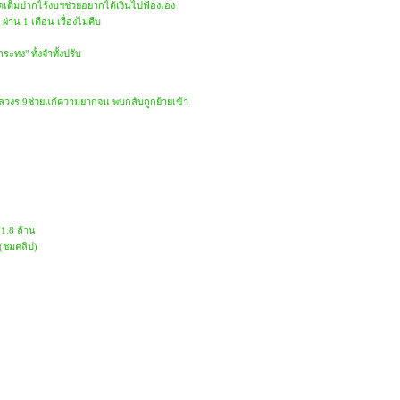
ดเต็มปากไร้งบฯช่วยอยากได้เงินไปฟ้องเอง
าน 1 เดือน เรื่องไม่คืบ
ะทง" ทั้งจำทั้งปรับ
วงร.9ช่วยแก้ความยากจน พบกลับถูกย้ายเข้า
1.8 ล้าน
 (ชมคลิป)