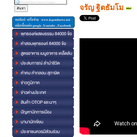
จรัญ ฐิตธัมโม