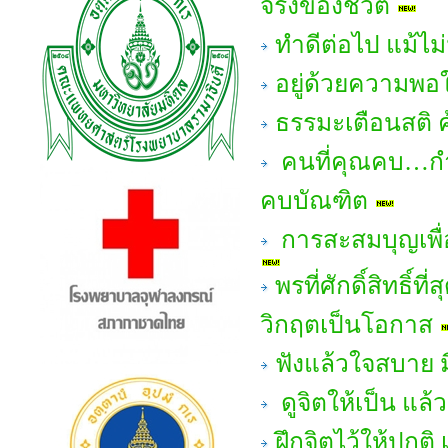
จริงของชีวิต
ทำดีต่อไป แม้ไม
อยู่ด้วยความพอใ
ธรรมะเตือนสติ 
คนที่คุณคบ…กำ
คบบัณฑิต
การสะสมบุญเพื่อช
พรที่ศักดิ์สิทธิ์
วิกฤตเป็นโอกาส
ฟังแล้วใจสบาย มี
ดูจิตให้เป็น แล้
ฝึกจิตไว้ให้ปกต