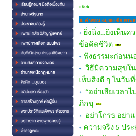
« Back
8. คำสอน 84,000 ข้อ พระสง
ยิ่งนิ่ง...ยิ่งเห
ข้อคิดชีวิต
ฟังธรรมะก่อนนอน
วิธีมีความสุขใ
เห็นสิ่งดี ๆ ในวันที
“อย่าเสียเวลาไ
ภิกขุ
อย่าโกรธ อย่าแ
ความจริง 5 ประก