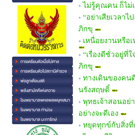
ไม่รู้คุณคน ก็ไ
“อย่าเสียเวลาไ
ภิกขุ
เหนื่อยงานหรือ
“เรื่องดีชั่วอยู
ภิกขุ
ทางเดินของคนดี
นรังสฤษดิ์
พุทธเจ้าสอนอย่า
อย่างจะดีเอง
หยุดทุกข์กับสิ่ง