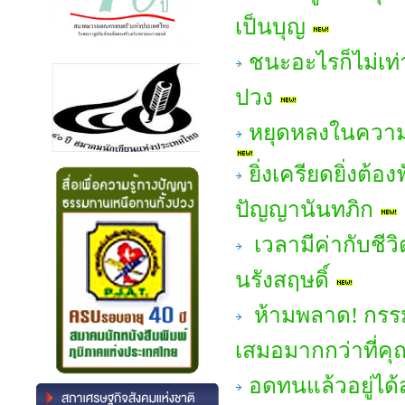
เป็นบุญ
ชนะอะไรก็ไม่เท่
ปวง
หยุดหลงในความส
ยิ่งเครียดยิ่งต้
ปัญญานันทภิก
เวลามีค่ากับชี
นรังสฤษดิ์
ห้ามพลาด! กรร
เสมอมากกว่าที่คุ
อดทนแล้วอยู่ได