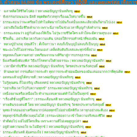
8. คำสอน 84,000 ข้อ พระสงฆ์ศึกษา ปฏิบัติ และเผยแพร่ต่อ เพื่อกา
ฉลาดคิดให้ชีวิตไปต่อ I หลวงพ่อปัญญานันทภิกขุ
ฟังธรรมก่อนนอน มีสติ หยุดคิดกังวลทุกเรื่อง🙏ใจสบายขึ้น
ธรรมะสอนว่าจะเครียดไปทำไมคิดมากไปมันก็แค่นั้นแหละเดียวมันก็ผ่านไปเอง
อย่าเสียใจเมื่อชีวิตลำบาก เพราะนี่อาจเป็นช่วงเวลาที่บุญกำลังทำงาน
ธรรมะสอนว่า อยู่กับตัวเองให้เป็น ไม่วุ่นวายชีวิตใคร แล้วใจจะมีความสุขเอง
ชีวิตสั้น...อย่าเสียเวลากับความแค้น ปล่อยให้กรรมทำหน้าที่ของมัน
หลวงปู่บัวเกตุ ปทุมสิโร : ตั้งใจภาวนา สงบก็เป็นบุญไม่สงบก็เป็นบุญ
ชนะอะไรก็ไม่เท่าชนะใจตนเอง! เคล็ดลับดับกิเลสและทุกข์ทั้งปวง
หยุดหลงในความสวย! บทเรียนจากนางสิริมาสู่การบรรลุธรรม
ยิ่งเครียดยิ่งต้องฟัง! วิธีแก้โรคทางใจด้วยธรรมะ | หลวงพ่อปัญญานันทภิก
เวลามีค่ากับชีวิต หลวงพ่อปัญญา นันทภิกขุ วัดชลประทานรังสฤษดิ์
ห้ามพลาด! กรรมคือการกระทำ ทุกการกระทำย่อมมีผลของมันเสมอมากกว่าที่คุณคิด
อดทนแล้วอยู่ได้สบายดี | หลวงพ่อปัญญานันทภิกขุ
ไม่รู้คุณคน ก็ไม่เจริญ เสียงเทศน์ หลวงพ่อปัญญานันทภิกขุ
“อย่าเสียเวลาไปกับความทุกข์” ธรรมะหลวงพ่อปัญญานันทภิกขุ
เหนื่อยงานหรือเหนื่อยใจ ทำงานแทบตายแต่ทำไมใจเป็นทุกข์
“เรื่องดีชั่วอยู่ที่ใจเรา” | ธรรมะเตือนสติ หลวงพ่อปัญญา นันทภิกขุ
ทางเดินของคนดี โดย หลวงพ่อปัญญา นันทภิกขุ วัดชลประทานรังสฤษดิ์
พุทธเจ้าสอนอย่าเครียดมากปล่อยทุกข์ไปอย่างมีสติถึงเวลาทุกอย่างจะดีเอง
หยุดทุกข์กับสิ่งที่ควบคุมไม่ได้ | ธรรมะปล่อยวาง เข้าใจความจริงของชีวิต
ทำดีต่อไป แม้ไม่มีใครเห็น เพราะความดีไม่เคยสูญเปล่า
อยู่ด้วยความพอใจ จะไม่มีทุกข์ I หลวงพ่อปัญญานันทภิกขุ
ธรรมะเตือนสติ คุ้มครองใจ I หลวงพ่อปัญญานันทภิกขุ