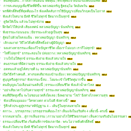
คนที่คุณคบ…กำลังกำหนดอนาคตคุณ | พระพุทธเจ้าสอนเรื่องคบบัณฑิต
การสะสมบุญเพื่อชีวิตที่ดีขึ้น หลวงพ่อจรัญ ฐิตธมฺโม วัดอัมพวัน
พรที่ศักดิ์สิทธิ์ที่สุดคืออะไร ฟังเคล็ดลับการใช้ปัญญาเปลี่ยนวิกฤตเป็นโอกาส
ฟังแล้วใจสบาย มีสติ ชีวิตไม่ทุกข์ ยึดมากเป็นทุกข์
ดูจิตให้เป็น แล้วจะไม่ทุกข์ง่าย
ฝึกจิตไว้ให้ปกติ เสียงเทศน์ หลวงพ่อปัญญา นันทภิกขุ
ฟังธรรมะก่อนนอน | มีธรรมะแล้วอยู่เป็นสุข
สู้ต่อไปด้วยใจสงบเย็น : หลวงพ่อปัญญา นันทภิกขุ
เลิกงมงาย! วิธีไหว้สิ่งศักดิ์สิทธิ์อย่างผู้มีปัญญา
จงแสวงหาธรรมะเพื่อแก้ไขปัญหาชีวิต เมื่อเราไม่แบก เราก็ไม่ทุกข์!
“ใจที่ไม่ทุกข์” ธรรมะสอนใจ ปล่อยวาง | หลวงพ่อปัญญานันทภิกขุ
วางใจไม่ให้ทุกข์ ธรรมะฟังง่าย ฟังแล้วสบายใจ
คนธรรมดาที่มีความสุข ธรรมะฟังง่าย ฟังแล้วสบายใจ
อดทนแล้วอยู่ได้สบายดี by หลวงพ่อปัญญานันทภิก
เปิดวิธีสร้างคนดี...ทางรอดเดียวของบ้านเมือง | หลวงพ่อปัญญานันทภิกขุ
คู่บุญหรือคู่กรรม? ฟังธรรมะนี้จบ…โยมจะเข้าใจชีวิตคู่มากขึ้น
คนมีบุญจะไม่เลื่อนผ่านคลิปนี้ | ธรรมะเปลี่ยนชีวิต ฟังแล้วน้ำตาไหล
“อย่าเสียเวลาไปกับความทุกข์” ธรรมะหลวงพ่อปัญญานันทภิกขุ
คนที่มีจิตสูงขึ้น จะไม่ชอบอวดสิ่งใดเลย | ยิ่งพยายาม "โชว์" ยิ่งห่างไกลความสุข
ฟังเปลี่ยนมุมมอง “ใครดวงตก ดวงไม่ดี ฟังทางนี้”
รู้สึกตัวประตูสู่ธรรม“สติปัฏฐาน 4 – เดินรู้ในทุกลมหายใจ
สภาวะ…บรรลุธรรม | บรรลุธรรมคืออะไร? เห็นแจ้งในอริยสัจ 4 เดี๋ยวนี้–ตรงนี้
จากลมหายใจ…สู่การเห็นธรรม | ภาวนาอย่างไรให้ชีวิตธรรมดา เห็นความจริงอันไม่ธรรมดา
ธรรมะเปลี่ยนชีวิต เริ่มต้นที่การขัดเกลาจิต : พระโอวาทสิ่งศักดิ์สิทธิ์
ฟังแล้วใจสบาย มีสติ ชีวิตไม่ทุกข์ ยึดมากเป็นทุกข์