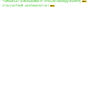
“เปลี่ยนตัวเอง ไม่ให้เป็นคนคิดมาก” ธรรมะหลวงพ่อปัญญานันทภิกขุ
ภาวนาเวลาไหนดี...ตอนไหนควรภาวนา