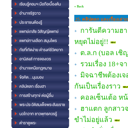
« Back
25. คลิปตลก และเรื่องเล่า
การันตีความฮา #
หยุดไม่อยู่!!
ต.ล.ก (บอล เชิญ
รวมเรื่อง 18+จาก
มิจฉาชีพต้องเจอ
กันเป็นเรื่องราว
คอลเซ็นเต้อ หน้
ฮาแตก ลูกสาวจะขอ
ขำไม่อยู่แล้ว