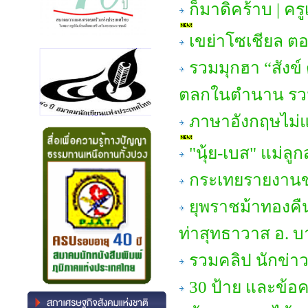
ก็มาดิคร้าบ | ครู
เขย่าโซเชียล ตอ
รวมมุกฮา “สัง
ตลกในตำนาน รว
ภาษาอังกฤษไม่แข็ง
"นุ้ย-เบส" แม่ลูก
กระเทยรายงานข
ยุพราชม้าทองคื
ท่าสุทธาวาส อ. 
รวมคลิป นักข่าว
30 ป้าย และข้อ