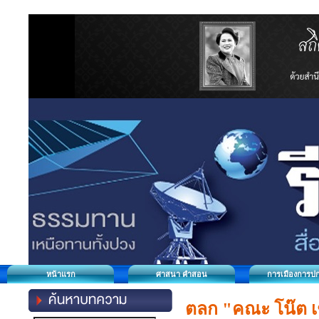
หน้าแรก
ศาสนา คำสอน
การเมืองการป
ตลก "คณะ โน๊ต เชิ