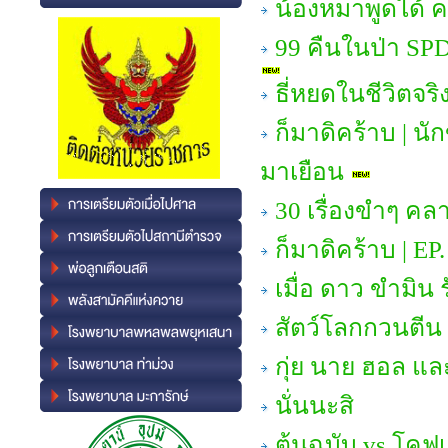
น้องหมาพูดได้ ค
99 คืนในป่า SP
ธี่หยดในชีวิตจริ
ก็มาดิคร้าบ | น
มาเยือน
30 เรื่องขำๆ คล
ก็มาดิคร้าบ | EP
เมื่อ ดาว ขำมิน
สัตว์โลกกวนตีน
กุ่ย นาย ฮอล แล
นั่นนะสิ
ต้นฉบับ vs โคฟเ