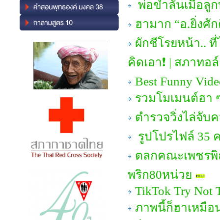
พ่อขำลั่นเมื่อลูก
ฮามาก “อ.ยิ่งศั
ผักชีโรยหน้า.. 
คิดเอา❗ | สภาทอล
Best Funny Vide
รวมโมเมนต์ฮา ๆ 
ตำรวจวิ่งไล่จับ
รูปโปรไฟล์ 35 ค
ตลกคณะเพชรพิณ
พริก80หน่วย
TikTok Try Not T
ภาพนี้ก็ฮาเหมือ