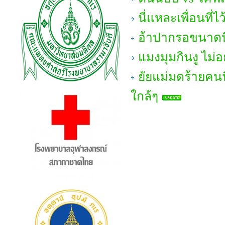
นี่แหละเพื่อนที
อ้าปากรอขนาดนี้
แมงมุมกินงู ไม่
ยัยแม่มดร้ายคนนี
ใกล้ๆ