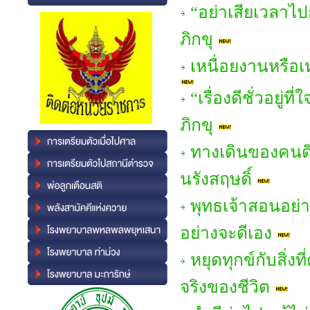
“อย่าเสียเวลาไ
ภิกขุ
เหนื่อยงานหรือ
“เรื่องดีชั่วอยู
ภิกขุ
ทางเดินของคนดี
นรังสฤษดิ์
พุทธเจ้าสอนอย่า
อย่างจะดีเอง
หยุดทุกข์กับสิ่ง
จริงของชีวิต