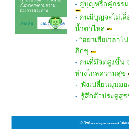
คู่บุญหรือคู่กร
คนมีบุญจะไม่เลื่
น้ำตาไหล
“อย่าเสียเวลาไ
ภิกขุ
คนที่มีจิตสูงขึ้น
ห่างไกลความสุข
ฟังเปลี่ยนมุมมอ
รู้สึกตัวประตูสู
เว็บไซต์ www.legendnews.net ไม่สงว