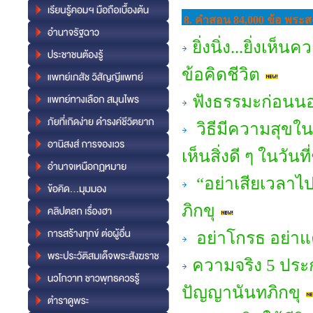
8. คำสอน 84,000 ข้อ พระสง
ยิ่งนิ่ง...ยิ่งเห
ข้อคิดชีวิต
ฟังธรรมะก่อนนอน
วิธีมีความสุขใ
เห็นสิ่งดี ๆ ในวันที
“อย่าเสียเวลาไ
ภิกขุ
อย่าโกรธ อย่าแ
ความจริง 5 ประก
ปัญญานันทภิกขุ