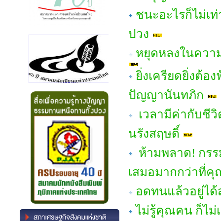
ชนะอะไรก็ไม่เท่
ปวง
หยุดหลงในความส
ยิ่งเครียดยิ่งต้
ปัญญานันทภิก
เวลามีค่ากับชี
นรังสฤษดิ์
ห้ามพลาด! กรร
เสมอมากกว่าที่คุ
อดทนแล้วอยู่ได
ไม่รู้คุณคน ก็ไ