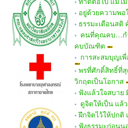
ทำดีต่อไป แม้ไม
อยู่ด้วยความพอใ
ธรรมะเตือนสติ 
คนที่คุณคบ…กำ
คบบัณฑิต
การสะสมบุญเพื่อช
พรที่ศักดิ์สิทธิ์
วิกฤตเป็นโอกาส
ฟังแล้วใจสบาย มี
ดูจิตให้เป็น แล้
ฝึกจิตไว้ให้ปกต
ฟังธรรมะก่อนนอน