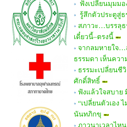
ฟังเปลี่ยนมุมมอ
รู้สึกตัวประตูสู
สภาวะ…บรรลุธรร
เดี๋ยวนี้–ตรงนี้
จากลมหายใจ…สู่
ธรรมดา เห็นความ
ธรรมะเปลี่ยนชีวิ
ศักดิ์สิทธิ์
ฟังแล้วใจสบาย มี
“เปลี่ยนตัวเอง
นันทภิกขุ
ภาวนาเวลาไหน