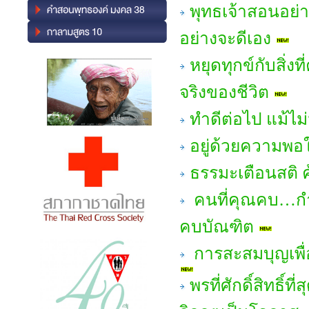
พุทธเจ้าสอนอย่า
อย่างจะดีเอง
หยุดทุกข์กับสิ่ง
จริงของชีวิต
ทำดีต่อไป แม้ไม
อยู่ด้วยความพอใ
ธรรมะเตือนสติ 
คนที่คุณคบ…กำ
คบบัณฑิต
การสะสมบุญเพื่อช
พรที่ศักดิ์สิทธิ์