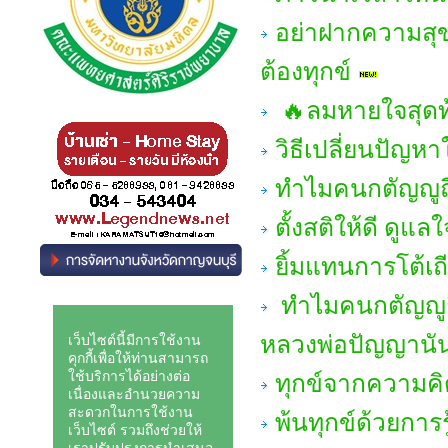
อย่าฝากความสุข
ต้องทุกข์
🔥ลมหายใจสุดท
วิธีเปลี่ยนปัญห
ทำไมคนกตัญญูถึงร
ตั้งสติให้ดี ดูแ
ยิ้มแทนการโต้เถ
ทำไมคนกตัญญูถึงร
หลวงพ่อปัญญานั
ทุกข์จากความคิด
พ้นทุกข์ด้วยการ