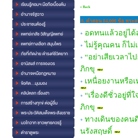
« Back
8. คำสอน 84,000 ข้อ พระสง
อดทนแล้วอยู่ได
ไม่รู้คุณคน ก็ไ
“อย่าเสียเวลาไ
ภิกขุ
เหนื่อยงานหรือ
“เรื่องดีชั่วอยู
ภิกขุ
ทางเดินของคนดี
นรังสฤษดิ์