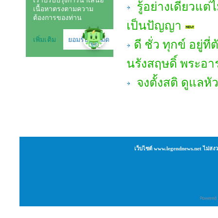
รู้อย่างเดียวแต่ไ
เป็นปัญญา
ดี ชั่ว ทุกข์ อยู
นรังสฤษดิ์ พระอ
จงตั้งสติ ดูแลหั
เว็บไซต์ www.legendnews.net ไม่สงว