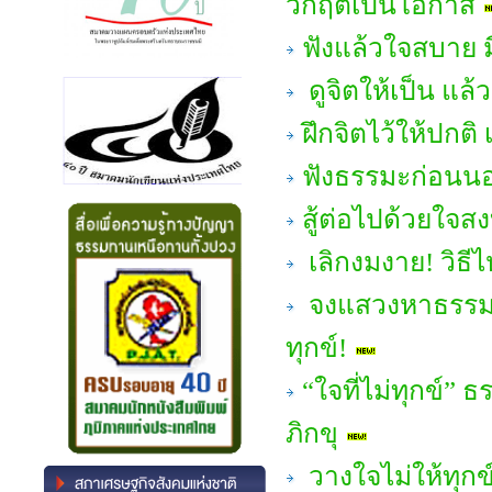
วิกฤตเป็นโอกาส
ฟังแล้วใจสบาย มี
ดูจิตให้เป็น แล้
ฝึกจิตไว้ให้ปกต
ฟังธรรมะก่อนนอน
สู้ต่อไปด้วยใจส
เลิกงมงาย! วิธีไหว
จงแสวงหาธรรมะเพ
ทุกข์!
“ใจที่ไม่ทุกข์”
ภิกขุ
วางใจไม่ให้ทุกข