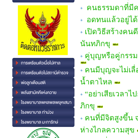
คนธรรมดาที่มีค
อดทนแล้วอยู่ได
เปิดวิธีสร้างคน
นันทภิกขุ
คู่บุญหรือคู่กร
คนมีบุญจะไม่เลื่
น้ำตาไหล
“อย่าเสียเวลาไ
ภิกขุ
คนที่มีจิตสูงขึ้น
ห่างไกลความสุข