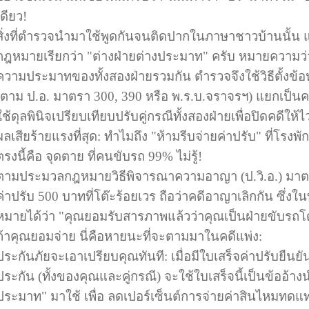
เดียว!
สิ่งที่ตำรวจนำมาใช้พูดกันจนติดปากในภาษาชาวบ้านนั้น 
กฎหมายเรียกว่า "ต่างฝ่ายต่างประมาท" ครับ หมายความว่า อุ
ความประมาทของทั้งสองฝ่ายรวมกัน ตำรวจจึงใช้วิธีตั้งข
(ตาม ป.อ. มาตรา 300, 390 หรือ พ.ร.บ.จราจรฯ) แยกเป็
ใช้ดุลพินิจเปรียบเทียบปรับคู่กรณีทั้งสองฝ่ายเพื่อปิดคดีให้ไว
ผลเสียร้ายแรงที่สุด: ทำไมถึง "ห้ามรีบจ่ายค่าปรับ" ที่โรงพ
ตรงนี้คือ จุดตาย ที่คนขับรถ 99% ไม่รู้!
ตามประมวลกฎหมายวิธีพิจารณาความอาญา (ป.วิ.อ.) มาตรา
ค่าปรับ 500 บาทที่โต๊ะร้อยเวร ถือว่าคดีอาญาเลิกกัน ซ
หมายได้ว่า "คุณยอมรับสารภาพแล้วว่าคุณเป็นฝ่ายขับร
ถ้าคุณยอมจ่าย นี่คือหายนะที่จะตามมาในคดีแพ่ง:
ประกันภัยจะเอาเปรียบคุณทันที: เมื่อมีใบเสร็จค่าปรับยืนย
ประกัน (ทั้งของคุณและคู่กรณี) จะใช้ใบเสร็จนี้เป็นข้ออ้าง
ประมาท" มาใช้ เพื่อ ลดเปอร์เซ็นต์การจ่ายค่าสินไหมทด