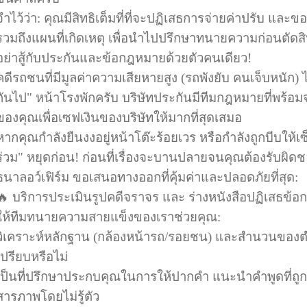
จำไว้ว่า: คุณมีสิทธิเต็มที่ที่จะปฏิเสธการจ่ายค่าปรับ แล
รวมถึงแผนที่เกิดเหตุ เพื่อนำไปปรึกษาทนายความก่อนตัดส
อย่าสู้กับประกันและข้อกฎหมายด้วยตัวคนเดียว!
คดีรถชนที่มีมูลค่าความเสียหายสูง (รถพังยับ คนเจ็บหนัก) ไ
กันไป" หน้าโรงพักครับ บริษัทประกันมีทีมกฎหมายที่พร้อ
ของคุณเพื่อเซฟเงินของบริษัทให้มากที่สุดเสมอ
หากคุณกำลังยืนงงอยู่หน้าโต๊ะร้อยเวร หรือกำลังถูกบีบให
ร่วม" หยุดก่อน! ก่อนที่เรื่องจะบานปลายจนคุณต้องรับผิด
ธนาลอว์เฟิร์ม ขอเสนอทางออกที่คุ้มค่าและปลอดภัยที่สุด:
🔥 บริการประเมินรูปคดีจราจร และ ร่างหนังสือปฏิเสธข้อก
ให้ทีมทนายความสายแข็งของเราช่วยคุณ:
วิเคราะห์หลักฐาน (กล้องหน้ารถ/รอยชน) และสำนวนของตำรว
เปรียบหรือไม่
เป็นที่ปรึกษาประกบคุณในการให้ปากคำ แนะนำคำพูดที่ถูกต
สารภาพโดยไม่รู้ตัว