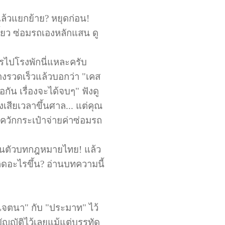
้วแยกย้าย? หยุดก่อน!
ี้ยว ซ่อมรถเองหลักแสน ดู
การไปโรงพักนี่แหละครับ
งรวดเร็วแล้วบอกว่า "เคส
ัน เรื่องจะได้จบๆ" ฟังดู
เสียเวลาขึ้นศาล... แต่คุณ
องควักกระเป๋าจ่ายค่าซ่อมรถ
ิงในตัวบทกฎหมายไทย! แล้ว
ดอะไรขึ้น? อ่านบทความนี้
จตนา" กับ "ประมาท" ไว้
บัญญัติไว้เลยแม้แต่บรรทัด