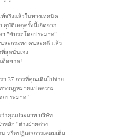
แท้จริงแล้วในทางเทคนิค
บัติเหตุครั้งนี้เกิดจาก
้อหา "ขับรถโดยประมาท"
นคนละกระทง คนละคดี แล้ว
ที่สุดนั่นเอง
ักเด็ดขาด!
 37 การที่คุณเดินไปจ่าย
ึ่งในทางกฎหมายแปลความ
ถโดยประมาท"
ันว่าคุณประมาท บริษัท
นำหลัก "ต่างฝ่ายต่าง
แทน หรือปฏิเสธการเคลมเต็ม