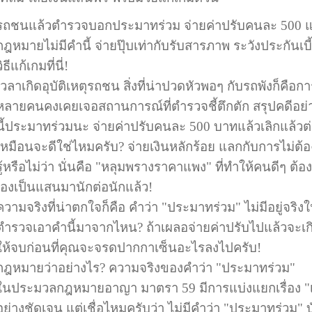
รถชนแล้วตำรวจบอกประมาทร่วม จ่ายค่าปรับคนละ 500 แล
กฎหมายไม่มีคำนี้ จ่ายปุ๊บเท่ากับรับสารภาพ ระวังประกันเบ
วิธีแก้เกมที่นี่!
เวลาเกิดอุบัติเหตุรถชน สิ่งที่น่าปวดหัวพอๆ กับรถพังก็คือ
หลายคนคงเคยเจอสถานการณ์ที่ตำรวจชี้ตึกตัก สรุปคดีอย่า
นี้ประมาทร่วมนะ จ่ายค่าปรับคนละ 500 บาทแล้วเลิกแล้วต่อก
เหมือนจะดีใช่ไหมครับ? จ่ายเงินหลักร้อย แลกกับการไม่ต้อง
รู้หรือไม่ว่า นั่นคือ "หลุมพรางราคาแพง" ที่ทำให้คนดีๆ ต้
เองเป็นแสนมานักต่อนักแล้ว!
ความจริงที่น่าตกใจก็คือ คำว่า "ประมาทร่วม" ไม่มีอยู่จร
ตำรวจเอาคำนี้มาจากไหน? ถ้าเผลอจ่ายค่าปรับไปแล้วจะเกิ
ให้จบก่อนที่คุณจะจรดปากกาเซ็นอะไรลงไปครับ!
กฎหมายว่าอย่างไร? ความจริงของคำว่า "ประมาทร่วม"
ในประมวลกฎหมายอาญา มาตรา 59 มีการแบ่งแยกเรื่อง "เ
อย่างชัดเจน แต่เชื่อไหมครับว่า ไม่มีคำว่า "ประมาทร่วม" 