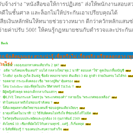
รับจ้างร่าง "หนังสือขอให้การปฏิเสธ" ส่งให้พนักงานสอบสวน
คดีในชั้นศาล และล็อกไม่ให้ประกันเอาเปรียบคุณได้
เสียเงินหลักพันให้ทนายช่วยวางหมาก ดีกว่าควักหลักแสนซ
จ่ายค่าปรับ 500! ให้คนรู้กฎหมายชนกับตำรวจและประกัน
 Back
24.ข้อคิดมุมมอง สาระน่ารู้ เชื่อหรือไม่ เรื่องจริง หรือหลอกลวง (
อะไรง่
หลอน! เจอลุงบอกทางคนเดียวกัน 2 จุด?
อดีต “แก๊งคอลเซ็นเตอร์” แบไต๋ กลลวงใหม่“คุย 2 นาที” ตอบแค่ “ใช่” ดูดเงินเกลี้ยงบัญชี
โกงยับ! ลุงเจ้ย ภูเก็ต อินฟลู ชื่อดัง หลอกขายรถ คันเดียว 3 ต่อ ลูกค้า จ่ายเงินครบ ไม่ได้รถ
รอดตาย! กระบะดิ่งคลอง เชื่อ "หลวงปู่ทิม" คุ้มครอง
โดน Unfollow เยอะที่สุดในประวัติศาสตร์ TikTok !!
ผีผู้หญิงหัวหลุด หลอกเด็กกลางวันแสกๆ
🔴LIVE โหนกระแส โคตรวุ่น "พระเกศทองคำ" กลายเป็น "พระเกศทองเหลือง"
ทำไมคนฉลาดถึงไม่ชอบเข้าสังคม ?
นี่คือเหตุผลทางจิตวิทยาของคนที่ ชอบอยู่คนเดียวเงียบๆ
ธาตุแท้โผล่ใน1นาที! 12 วิธีจับผิดคนไม่จริงใจ ที่ซ่อนยังไงก็ไม่มิด
ไหว้ตรุษจีนแบบประหยัดและถูกต้อง 16 กุมภาพันธ์ 2569
สังโยชน์ 10: เชือกที่มัดใจไว้กับความทุกข์...แค่รู้...ก็เริ่มหลุด
6 นิสัยที่ต้องรู้ !! ของคนประสบความสำเร็จ