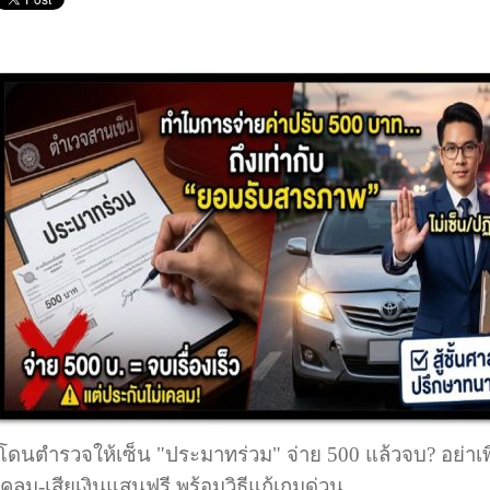
โดนตำรวจให้เซ็น "ประมาทร่วม" จ่าย 500 แล้วจบ? อย่าเพิ่
เคลม-เสียเงินแสนฟรี พร้อมวิธีแก้เกมด่วน