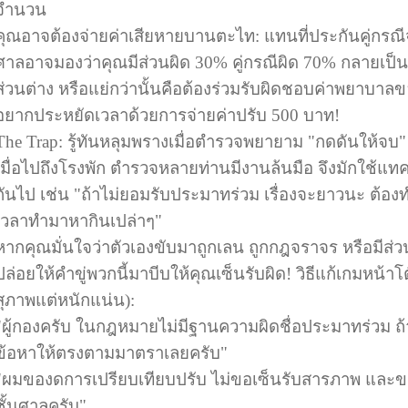
จำนวน
คุณอาจต้องจ่ายค่าเสียหายบานตะไท: แทนที่ประกันคู่กรณ
ศาลอาจมองว่าคุณมีส่วนผิด 30% คู่กรณีผิด 70% กลายเป็นว
ส่วนต่าง หรือแย่กว่านั้นคือต้องร่วมรับผิดชอบค่าพยาบาลข
อยากประหยัดเวลาด้วยการจ่ายค่าปรับ 500 บาท!
The Trap: รู้ทันหลุมพรางเมื่อตำรวจพยายาม "กดดันให้จบ"
เมื่อไปถึงโรงพัก ตำรวจหลายท่านมีงานล้นมือ จึงมักใช้แท
กันไป เช่น "ถ้าไม่ยอมรับประมาทร่วม เรื่องจะยาวนะ ต้อง
เวลาทำมาหากินเปล่าๆ"
หากคุณมั่นใจว่าตัวเองขับมาถูกเลน ถูกกฎจราจร หรือมีส
ปล่อยให้คำขู่พวกนี้มาบีบให้คุณเซ็นรับผิด! วิธีแก้เกมหน้า
สุภาพแต่หนักแน่น):
"ผู้กองครับ ในกฎหมายไม่มีฐานความผิดชื่อประมาทร่วม ถ
ข้อหาให้ตรงตามมาตราเลยครับ"
"ผมของดการเปรียบเทียบปรับ ไม่ขอเซ็นรับสารภาพ และขอให
ชั้นศาลครับ"