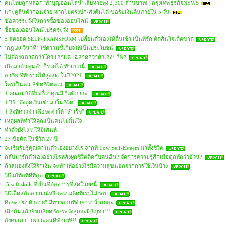
คนไทยถูกหลอก 'ทำบุญออนไลน์' เสียหายพุ่ง 2,300 ล้านบาท! | กรุงเทพธุรกิจNEWS
แกะดูสินค้าก่อนจ่าย หากไม่ตรงปก-ส่งคืนได้ ขอรับเงินคืนภายใน 5 วัน
ข้อควรระวังในการซื้อของออนไลน์
ซื้อของออนไลน์โปรดระวัง
5 สุดยอด SELF-TRANSFORM เปลี่ยนตัวเองให้ตื่นเช้า เป็นที่รัก ตัดสินใจเด็ดขาด
‘กฎ 20 วินาที’ ใช้ความขี้เกียจให้เป็นประโยชน์
ไม่ต้องฉลาดกว่าใคร เอาแค่ ‘ฉลาดกว่าตัวเอง’ ก็พอ
เกิดมาต้นทุนต่ำ ก็รวยได้ ทำแบบนี้
อาชีพ ที่ทำรายได้สูงสุด ในปี2021
ใครเป็นคน ลิขิตชีวิตคุณ
4 คุณสมบัติที่บ่งชี้ว่าคุณมี "วุฒิภาวะ"
4 วิธี "ดึงดูดเงินเข้ามาในชีวิต"
4 สิ่งที่ควรจำ เพื่อจะทำให้ "สำเร็จ"
เหตุผลที่ทำให้คุณเป็นคนไม่มั่นใจ
ทำตัวยังไง ? ให้มีเสน่ห์
27 ข้อคิด ในชีวิต 27 ปี
จะเริ่มรับรู้คุณค่าในตัวเองอย่างไร จากที่ Low Self-Esteem มาทั้งชีวิต
กลับมารักตัวเองอย่างไรหลังผูกชีวิตติดกับคนอื่น? จัดการความรู้สึกเมื่อถูกทักว่าอ้วน?
ถ้าสมองสั่งให้รักเงิน จะทำให้อย่างไรมีความสุขนอกจากการใช้เงินบ้าง
วิธีแก้ท้อที่ดีที่สุด
5 soft skills ที่เป็นที่ต้องการที่สุดในยุคนี้
วิธีเด็ดสลัดอารมณ์หรือความคิดที่เราไม่ชอบ
คิดจะ “ฆ่าตัวตาย” มีทางออกที่ง่ายกว่านั้นเยอะ
เลิกกันแล้วยังเกลียดชัง~ระวังลูกจะมีปัญหา!!!
สังคมเลว...เพราะคนดีท้อแท้!!!