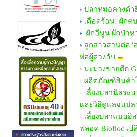
ปลาหมอคางดำยึ
เดือดร้อน! ผักต
ผักอีนูน ผักป่า
ลูกสาวสานต่อ 'อ
พ่อผู้ล่วงลับ
มะม่วงขายตึก GI
ผลิตภัณฑ์สินค้
เลี้ยงปลานิลระบ
และวิธีดูแลจนปล
เลี้ยงปลาแบบอิส
ฟลอค Biofloc เปล