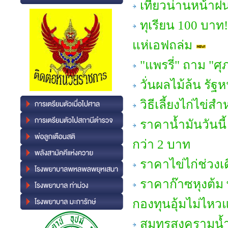
เที่ยวน่านหน้า
ทุเรียน 100 บาท
แห่เอฟถล่ม
"แพรรี่" ถาม "ศ
วั่นผลไม้ล้น ร
วิธีเลี้ยงไก่ไข่ส
ราคาน้ำมันวันนี้
กว่า 2 บาท
ราคาไข่ไก่ช่วง
ราคาก๊าซหุงต้ม พุ
กองทุนอุ้มไม่ไหวแ
สมุทรสงครามน้ำ