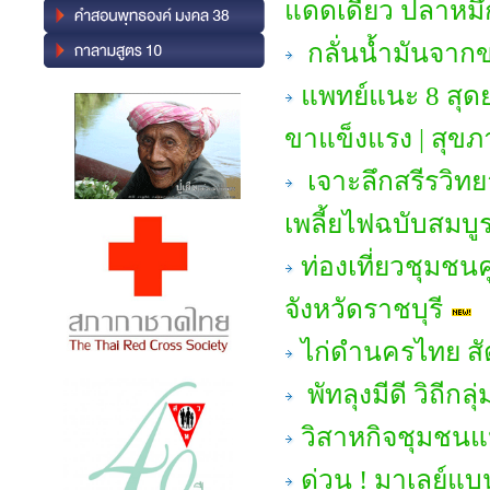
แดดเดียว ปลาหมึก
กลั่นน้ำมันจา
แพทย์แนะ 8 สุด
ขาแข็งแรง | สุขภ
เจาะลึกสรีรวิทย
เพลี้ยไฟฉบับสมบู
ท่องเที่ยวชุมชน
จังหวัดราชบุรี
ไก่ดำนครไทย สัต
พัทลุงมีดี วิถีก
วิสาหกิจชุมชนแป
ด่วน ! มาเลย์แบน