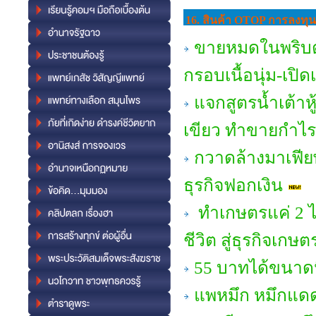
16. สินค้า OTOP การลงทุ
ขายหมดในพริบตา
กรอบเนื้อนุ่ม-เป
แจกสูตรน้ำเต้าห
เขียว ทำขายกำไร
กวาดล้างมาเฟียพ
ธุรกิจฟอกเงิน
ทำเกษตรแค่ 2 ไร่
ชีวิต สู่ธุรกิจเกษต
55 บาทได้ขนาดนี้
แพหมึก หมึกแดด