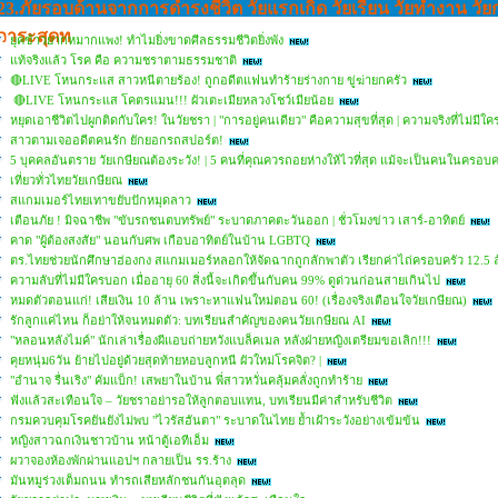
23.ภัยรอบด้านจากการดํารงชีวิต วัยแรกเกิด วัยเรียน วัยทํางาน วัย
วาระสุดท
ยุคข้าวยากหมากแพง! ทำไมยิ่งขาดศีลธรรมชีวิตยิ่งพัง
แท้จริงแล้ว โรค คือ ความชราตามธรรมชาติ
🔴LIVE โหนกระแส สาวหนีตายร้อง! ถูกอดีตแฟนทำร้ายร่างกาย ขู่ฆ่ายกครัว
🔴LIVE โหนกระแส โคตรแมน!!! ผัวเตะเมียหลวงโชว์เมียน้อย
หยุดเอาชีวิตไปผูกติดกับใคร! ในวัยชรา | "การอยู่คนเดียว" คือความสุขที่สุด | ความจริงที่ไม่มี
สาวตามเจออดีตคนรัก ยักยอกรถสปอร์ต!
5 บุคคลอันตราย วัยเกษียณต้องระวัง! | 5 คนที่คุณควรถอยห่างให้ไวที่สุด แม้จะเป็นคนในครอบค
เที่ยวทั่วไทยวัยเกษียณ
สแกมเมอร์ไทยเทาขยับปักหมุดลาว
เตือนภัย ! มิจฉาชีพ "ขับรถชนตบทรัพย์" ระบาดภาคตะวันออก | ชั่วโมงข่าว เสาร์-อาทิตย์
คาด "ผู้ต้องสงสัย" นอนกับศพ เกือบอาทิตย์ในบ้าน LGBTQ
ตร.ไทยช่วยนักศึกษาฮ่องกง สแกมเมอร์หลอกให้จัดฉากถูกลักพาตัว เรียกค่าไถ่ครอบครัว 12.5 
ความลับที่ไม่มีใครบอก เมื่ออายุ 60 สิ่งนี้จะเกิดขึ้นกับคน 99% ดูด่วนก่อนสายเกินไป
หมดตัวตอนแก่! เสียเงิน 10 ล้าน เพราะหาแฟนใหม่ตอน 60! (เรื่องจริงเตือนใจวัยเกษียณ)
รักลูกแค่ไหน ก็อย่าให้จนหมดตัว: บทเรียนสำคัญของคนวัยเกษียณ AI
"หลอนหลังไมค์" นักเล่าเรื่องผีแอบถ่ายหวังแบล็คเมล หลังฝ่ายหญิงเตรียมขอเลิก!!!
คุยหนุ่ม6วัน ย้ายไปอยู่ด้วยสุดท้ายหอบลูกหนี ผัวใหม่โรคจิต? |
"อํานาจ รื่นเริง" คัมแบ็ก! เสพยาในบ้าน พี่สาวหวั่นคลุ้มคลั่งถูกทำร้าย
ฟังแล้วสะเทือนใจ – วัยชราอย่ารอให้ลูกตอบแทน, บทเรียนมีค่าสำหรับชีวิต
กรมควบคุมโรคยันยังไม่พบ "ไวรัสฮันตา" ระบาดในไทย ย้ำเฝ้าระวังอย่างเข้มข้น
หญิงสาวฉกเงินชาวบ้าน หน้าตู้เอทีเอ็ม
ผวาจองห้องพักผ่านแอปฯ กลายเป็น รร.ร้าง
มันหมูร่วงเต็มถนน ทำรถเสียหลักชนกันอุตลุด