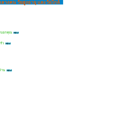
กลางคน วัยสูงอายุ และวัยใกล้
ใครบอกคุณ
รัว
ล้าน