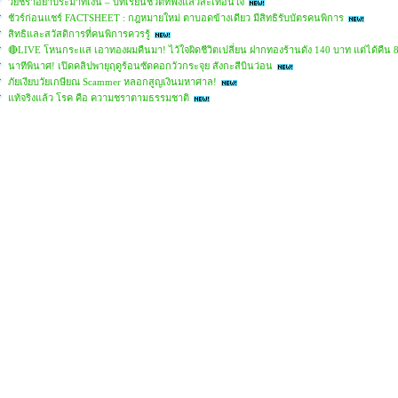
วัยชราอย่าประมาทเงิน – บทเรียนชีวิตที่ฟังแล้วสะเทือนใจ
ชัวร์ก่อนแชร์ FACTSHEET : กฎหมายใหม่ ตาบอดข้างเดียว มีสิทธิรับบัตรคนพิการ
สิทธิและสวัสดิการที่คนพิการควรรู้
🔴LIVE โหนกระแส เอาทองผมคืนมา! ไว้ใจผิดชีวิตเปลี่ยน ฝากทองร้านดัง 140 บาท แต่ได้คืน 
นาทีพินาศ! เปิดคลิปพายุฤดูร้อนซัดคอกวัวกระจุย สังกะสีบินว่อน
ภัยเงียบวัยเกษียณ Scammer หลอกสูญเงินมหาศาล!
แท้จริงแล้ว โรค คือ ความชราตามธรรมชาติ