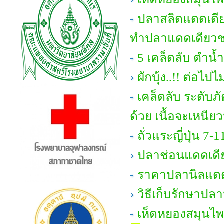
ปลาสลิดแดดเดีย
ทำปลาแดดเดียวชน
5 เคล็ดลับ ตำน้ำ
ผักบุ้ง..!! ต่อไป
เคล็ดลับ ระดับภั
ด้วย เนื้อจะเหนียวน
ถั่วแระญี่ปุ่น 7-1
ปลาช่อนแดดเดี
ราคาปลานิลแดด
วิธีเก็บรักษาปล
เห็ดหยองสมุนไพร