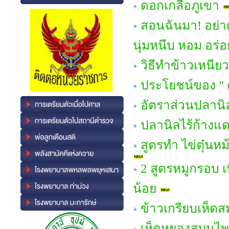
ดอกเกลือภูเขา
สอนฉันมา! อย่าต
นุ่มหนึบ หอม อร่อ
วิธีทำข้าวเหนีย
ประโยชน์ของ " 
อัตราส่วนปลานิ
ปลานิลไร้ก้างแ
สูตรทำ ไข่ตุ๋นห
2 สูตรหมูกรอบ เ
น้อย
ข้าวเกรียบเห็ด
เห็ดหยองสมุนไ