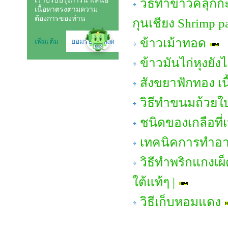
วิธีทำข้าวคลุกก
กุนเชียง Shrimp pa
ข้าวเม้าทอด
ข้าวมันไก่หุงยังไ
สังขยาฟักทอง เน
วิธีทำขนมถ้วยใ
ชนิดของเกลือที
เทคนิคการทำอาห
วิธีทำพริกแกงเผ
ใต้แท้ๆ |
วิธีเก็บหอมแดง