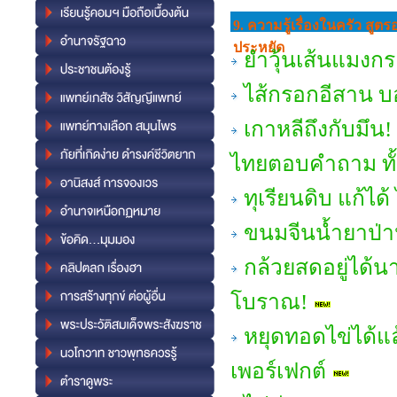
9. ความรู้เรื่องในครัว สู
ประหยัด
ยำวุ้นเส้นแมงกระ
ไส้กรอกอีสาน บ
เกาหลีถึงกับมึน! 
ไทยตอบคำถาม ทั้งเ
ทุเรียนดิบ แก้ได
ขนมจีนน้ำยาป่า
กล้วยสดอยู่ได้น
โบราณ!
หยุดทอดไข่ได้แ
เพอร์เฟกต์