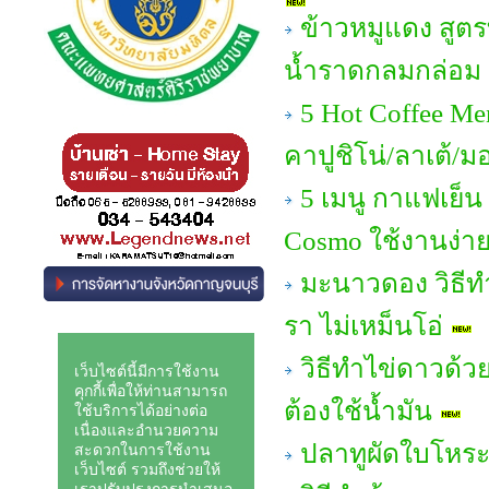
ข้าวหมูแดง สูต
น้ำราดกลมกล่อม อ
5 Hot Coffee Me
คาปูชิโน่/ลาเต้/ม
5 เมนู กาแฟเย็น
Cosmo ใช้งานง่าย 
มะนาวดอง วิธีทํ
รา ไม่เหม็นโอ่
วิธีทำไข่ดาวด้วย
ต้องใช้น้ำมัน
ปลาทูผัดใบโหร