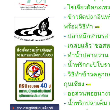
ไข่เจียวผัดกะเพ
ข้าวผัดปลาอินทรี
พร้อมวิธีทำ
ปลาหมึกสามรส ท
เฉลยแล้ว 'ซอส
ทำน้ำปลาหวาน 
น้ำพริกกะปิโบรา
วิธีทำข้าวคลุกก
กุนเชียง
ออส่วนหอยนางรม แ
น้ำพริกปลาเค็ม 