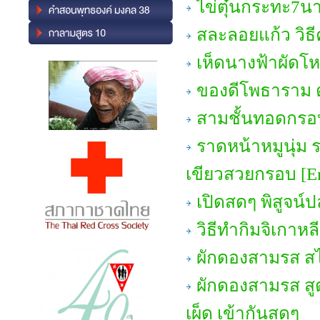
ไข่ตุ๋นกระทะ7นาท
สละลอยแก้ว วิธี
เห็ดนางฟ้าผัด
ของดีโพธาราม ต
สามชั้นทอดกรอ
ราดหน้าหมูนุ่ม ร
เขียวสวยกรอบ [En
เปิดสดๆ พิสูจน์ปล
วิธีทำกิมจิเกาหล
ผักดองสามรส ส
ผักดองสามรส สู
เผ็ด เข้ากันสุดๆ