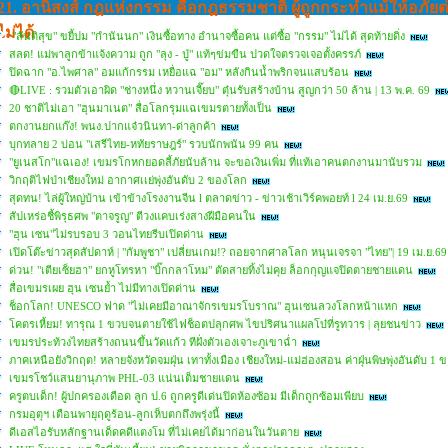
21. อานิสงส์ กฎแห่งกรรม คือกฎธรรมชาติ ผู้ถูกกระทําแม้ให้อภัยต่อ
ไม่ได้
"สันติสุข" ขยี้ปม "กำนันนก" เงินซื้อทาง อำนาจซื้อคน แต่ซื้อ "กรรม" ไม่ได้ สุดท้ายดิ่ง
สลด! แม่พาลูกข้าแจ้งความ ถูก "ลุง - ปู่" แท้ๆข่มขืน ปวดใจตรวจเจอตั้งครรภ์
ปิดฉาก "อ.ไพศาล" อมแก้กรรม เหยื่อแฉ "อม" หลังกินน้ำพริกจนแสบร้อน
🔴LIVE : รวมตัวเอาผิด "ช่างหนึ่ง หวานเจี๊ยบ" ตุ๋นรับสร้างบ้าน สูญกว่า 50 ล้าน | 13 พ.ค. 69
20 ชาติไม่เอา "ฮุนมาเนต" สื่อโลกรุมแฉเขมรตายทั้งเป็น
ตกงานยกแก๊ง! พนง.ปากแจ๋วนินทา-ด่าลูกค้า
บุกทลาย 2 บ่อน "เสรีไทย-หทัยราษฎร์" รวบนักพนัน 99 คน
"ยูเนสโก"แฉเอง! เขมรโกหกยอดลี้ภัยนับล้าน จะขอเงินเพิ่ม ที่แท้เอาคนตกงานมานับรวม
วิกฤติไฟป่าเชียงใหม่ อากาศเเย่พุ่งอันดับ 2 ของโลก
สุดทน! ไล่ผู้ใหญ่บ้าน เข้าข้างโรงงานจีน l ตลาดข่าว - ข่าวเช้าเวิร์คพอยท์ l 24 เม.ย.69
สัปเหร่อชี้พิรุธศพ "ตาจรูญ" ตีวงแคบเร่งสางฝีมือคนใน
"ฮุน เซน"ไม่รบรอบ 3 วอนไทยรีบเปิดด่าน
เปิดโต๊ะข่าวสุดสัปดาห์ | "กัมพูชา" เปลี่ยนเกม!? ถอยจากศาลโลก หนุนเจรจา "ไทย"| 19 เม.ย.69
ด่วน! "เตียเซ็ยฮา" ยกหูโทรหา "บิ๊กกลาโหม" ตัดสายทิ้งไม่คุย ล็อกกุญแจปิดตายชายแดน
สื่อเขมรเผย ฮุน เซนย้ำ ไม่มีทางเปิดด่าน
ช็อกโลก! UNESCO ฟาด "ไม่เคยมีอาณาจักรเขมรโบราณ" ฮุนเซนลวงโลกหน้าแหก
โคตรเหี้ยม! ทารุณ 1 ขวบจนตายใช้ไฟช็อตปลุกศพ ไขปริศนาแผลโบ๋ที่รูทวาร | ลุยชนข่าว
เขมรประท้วงไทยสร้างถนนขึ้นวัดแก้ว ทีฝั่งตัวเองเจาะภูเขาฉ่ำ
ภาคเหนือยังวิกฤต! หลายจังหวัดจมฝุ่น เทาทั้งเมือง เชียงใหม่-แม่ฮ่องสอน ค่าฝุ่นพิษพุ่งอันดับ 1
เขมรโชว์แสนยานุภาพ PHL-03 แน่นเต็มชายแดน
ครูตบเด็ก! ผู้ปกครองเดือด ลูก ป.6 ถูกครูดีเด่นปิดห้องซ้อม มีเด็กถูกซ้อมเพียบ
กรมอุตุฯ เตือนพายุฤดูร้อน-ลูกเห็บตกถึงพรุ่งนี้
ดีเอสไอรับหลักฐานเด็ดคดีแตงโม ที่ไม่เคยได้มาก่อนในวันตาย