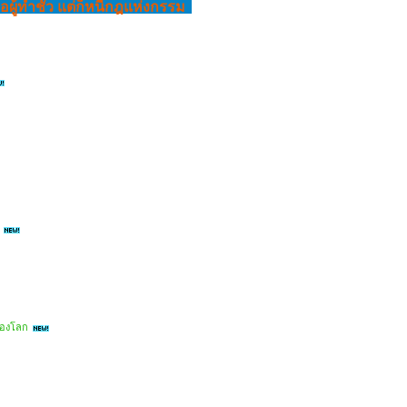
ผู้ทําชั่ว แต่ก็หนีกฎแห่งกรรม
 ของโลก