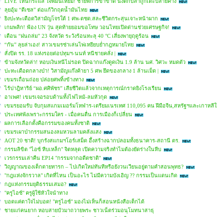
LIVE โหนกระแส ใจพี่มันเหี้ยม! ชายพิการขาขาด นั่งตกปลาถูกเตะปลายคาง
ลุยอุ้ม “ดีเซล” ต่อแก้วิกฤตน้ำมันไทย
ยิงปะทะเดือดวิสามัญโจรใต้ 1 ศพ-ตชด.สละชีวิตกระสุนเจาะหน้าผาก
เกมพลิก! ฟ้อง UN วุ่น สุดท้ายยอมขอโทษ วอนไทยเปิดด่านช่วยเศรษฐกิจ!
เตือน “ฝนถล่ม” 23 จังหวัด ระวังร้อนทะลุ 40 °C เสี่ยงพายุฤดูร้อน
“กัน” ลุยล่าเอง! สาวเขมรซ่าเล่นไพ่เหยียบย่ำกฎหมายไทย
สั่งปิด รร. 18 แห่งรอยต่อปทุมฯ-นนท์ หนีชายคลั่ง |
ข้ามจังหวัดล่า! หอบเงินหนีไม่รอด ปิดฉากแก๊งดูดเงิน 1.9 ล้าน นศ. วิศวะ หมดตัว
ปะทะเดือดกลางป่า! วิสามัญแก๊งค้ายา 5 ศพ ยึดของกลาง 1 ล้านเม็ด |
เขมรเถื่อนถ่อย ปล่อยศพทิ้งข้างทาง
ไร้ปาฎิหาริย์ “ผอ.ศศิพัชร” เสียชีวิตแล้วจากเหตุการณ์กราดยิงโรงเรียน
อาเพศ! เขมรเจอรอบด้านทั้งไฟไหม้-ลมหัวกุด
เขมรยอมรับ จับกุมสแกมเมอร์มโหฬาร-เตรียมเนรเทศ 110,095 คน ฝีมือจีน,สหรัฐฯและเกาหลี
ประเทศพังเพราะกรรมใคร - เมื่อคนตื่น การเมืองก็เปลี่ยน
ผลการเลือกตั้งคือกรรมของคนทั้งชาติ
เขมรเผาป่ากรรมสนองลมหวนลามคลังแสง
AOT 20 ชาติ! บุกรังสแกมฯโอร์เสม็ด อึ้งสร้างฉากปลอมทั้งธนาคาร-สถานี ตร.
กรรมลิขิต "ไอซ์ หีบเหล็ก" จิตหลุด เปิดความจริงทำไมต้องยัดร่างในหีบ
เวรกรรมเล่าคืน EP14 "กรรมจากอดีตชาติ"
วิญญาณของเด็กตายทารก – ไปเกิดใหม่ทันทีหรือยังวนเวียนอยู่ตามคำสอนพุทธ?
"กฎแห่งจักรวาล" เกิดที่ไหน เป็นอะไร ไม่มีความบังเอิญ ?? กรรมเป็นแดนเกิด
กฎแห่งกรรมยุติธรรมเสมอ?
"ครูไอซ์" ครูผู้ใช้หัวใจนำทาง
บอดแค่ตาใจไม่บอด! "ครูไอซ์" มองไม่เห็นก็สอนหนังสือเด็กได้
ชายแก่คนยาก หอบสายบัวมาถวายพระ ชาวเน็ตร่วมอนุโมทนาสาธุ