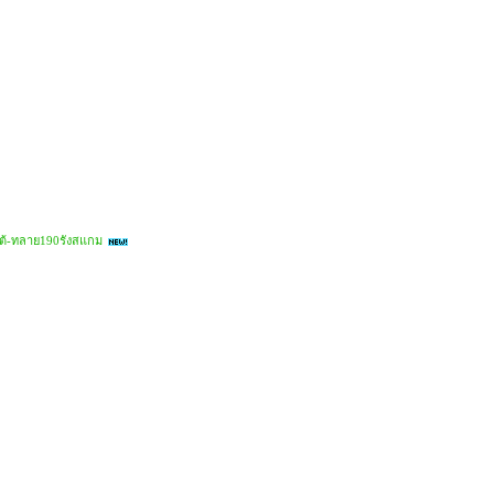
ใต้-ทลาย190รังสแกม