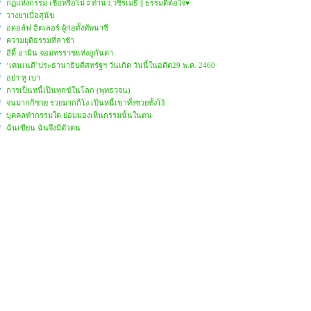
กฏแห่งกรรม เชื่อหรือไม่☼ท่านว.วชิรเมธี || ธรรมดีต่อใจ♥
วางยาเบื่อสุนัข
อดอล์ฟ ฮิตเลอร์ ผู้ก่อตั้งทัพนาซี
ความยุติธรรมที่ล่าช้า
อีดี้ อามิน จอมทรราชแห่งอูกันดา
‘เคนเนดี’ประธานาธิบดีสหรัฐฯ วันเกิด วันนี้ในอดีต29 พ.ค. 2460
อย่า หู เบา
การเป็นหนี้เป็นทุกข์ในโลก (พุทธวจน)
จนมากก็ซวย รวยมากก็โง เป็นหนี้เขาทั้งซวยทั้งโง้
บุคคลทำกรรมใด ย่อมมองเห็นกรรมนั้นในตน
ฉันเขียน ฉันจึงมีตัวตน