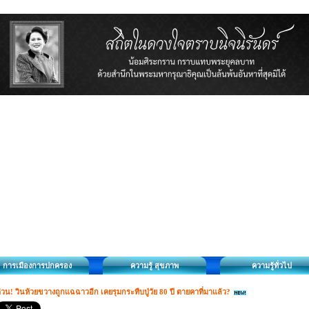
การเมืองการปกครอง
ความรู้ สุขภาพ
ความรู้ทั่วไป
่วน! วินห้วยขวางถูกแฉฉาวอีก เคยรุมกระทืบปู่วัย 80 ปี ตายคาที่มาแล้ว?