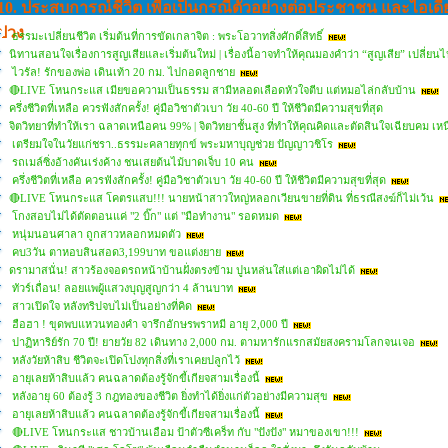
10. ประสบการณ์ชีวิต เพื่อเป็นกรณีตัวอย่างต่อประชาชน และไอเดี
ปวง
ธรรมะเปลี่ยนชีวิต เริ่มต้นที่การขัดเกลาจิต : พระโอวาทสิ่งศักดิ์สิทธิ์
นิทานสอนใจเรื่องการสูญเสียและเริ่มต้นใหม่ | เรื่องนี้อาจทำให้คุณมองคำว่า “สูญเสีย” เปลี่
ไวรัล! รักของพ่อ เดินเท้า 20 กม. ไปกอดลูกชาย
🔴LIVE โหนกระแส เมียขอความเป็นธรรม สามีหลอดเลือดหัวใจตีบ แต่หมอไล่กลับบ้าน
ครึ่งชีวิตที่เหลือ ควรฟังสักครั้ง! คู่มือวิชาตัวเบา วัย 40-60 ปี ให้ชีวิตมีความสุขที่สุด
จิตวิทยาที่ทำให้เรา ฉลาดเหนือคน 99% | จิตวิทยาชั้นสูง ที่ทำให้คุณคิดและตัดสินใจเฉียบคม เ
เตรียมใจในวัยแก่ชรา..ธรรมะคลายทุกข์ พระมหาบุญช่วย ปัญญาวชิโร
รถเมล์ซิ่งอ้างคันเร่งค้าง ชนเสยต้นไม้บาดเจ็บ 10 คน
ครึ่งชีวิตที่เหลือ ควรฟังสักครั้ง! คู่มือวิชาตัวเบา วัย 40-60 ปี ให้ชีวิตมีความสุขที่สุด
🔴LIVE โหนกระแส โคตรแสบ!!! นายหน้าสาวใหญ่หลอกเวียนขายที่ดิน ที่ธรณีสงฆ์ก็ไม่เว้น
โกงสอบไม่ได้ตัดตอนแค่ "2 บิ๊ก" แต่ "มือทำงาน" รอดหมด
หนุ่มนอนศาลา ถูกสาวหลอกหมดตัว
คบ3วัน ตาหอบสินสอด3,199บาท ขอแต่งยาย
ดรามาสนั่น! สาวร้องจอดรถหน้าบ้านฝั่งตรงข้าม ปูนหล่นใส่แต่เอาผิดไม่ได้
ทัวร์เถื่อน! ลอยแพผู้แสวงบุญสูญกว่า 4 ล้านบาท
สาวเปิดใจ หลังทริปจบไม่เป็นอย่างที่คิด
ฮือฮา ! ขุดพบแหวนทองคำ จารึกอักษรพราหมี อายุ 2,000 ปี
ปาฏิหาริย์รัก 70 ปี! ยายวัย 82 เดินทาง 2,000 กม. ตามหารักแรกสมัยสงครามโลกจนเจอ
หลังวัยห้าสิบ ชีวิตจะเปิดโปงทุกสิ่งที่เราเคยปลูกไว้
อายุเลยห้าสิบแล้ว คนฉลาดต้องรู้จักขี้เกียจสามเรื่องนี้
หลังอายุ 60 ต้องรู้ 3 กฎทองของชีวิต ยิ่งทำได้ยิ่งแก่ตัวอย่างมีความสุข
อายุเลยห้าสิบแล้ว คนฉลาดต้องรู้จักขี้เกียจสามเรื่องนี้
🔴LIVE โหนกระแส ชาวบ้านเอือม ป้าตัวซีเคร็ท กับ "ปังปัง" หมาของเขา!!!