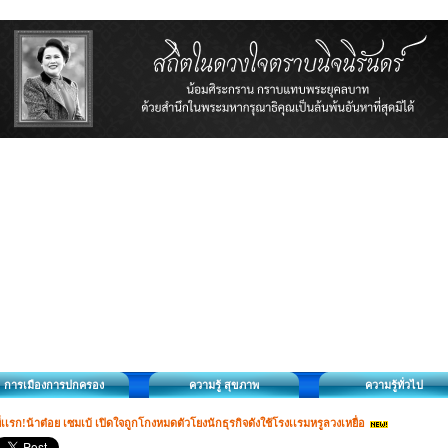
การเมืองการปกครอง
ความรู้ สุขภาพ
ความรู้ทั่วไป
ี่เเรก!น้าต๋อย เซมเบ้ เปิดใจถูกโกงหมดตัวโยงนักธุรกิจดังใช้โรงเเรมหรูลวงเหยื่อ