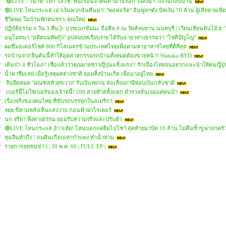
🔴LIVE : วินาที "เสก โลโซ" พ้นเรือนจำคืนตำนานร็อก ใจสั่งมา..ถึงวันกลับบ้าน
🔴LIVE โหนกระแส เอาเงินพวกฉันคืนมา! "พ่อฟอร์ด" อินฟูลฯดัง บิดเงิน 70 ล้าน ผู้เสียหายเพี
ชีวิตพ่อ ในบ้านพักคนชรา| คุณใหม่
ปฏิบัติธรรม 4 วัน 3 คืน🌛 บวชเนกขัมมะ ถือศีล 8 ณ วัดสังฆทาน นนทบุรี | เวียนเทียนต้นไม้🌷
อนุโมทนา "อดีตแม่ทัพกุ้ง" อุปสมบทเรียบง่าย ได้รับฉายาทางธรรมว่า "โชติปัญโญ"
ผมขี่มอเตอร์ไซค์ 800 กิโลเมตรข้ามประเทศไทยเพื่อตามหาอาหารไทยที่ดีที่สุด
รถบ้านจากจีนคันนี้ทำให้อุตสาหกรรมรถบ้านทั้งหมดต้องขายหน้า! Wanaka BYD
เดินป่า 4 ชั่วโมง!! เชื่อแล้วว่าคุณยายชาวญี่ปุ่นแข็งแรง!! รักเมืองไทยจนอยากแนะนำให้คนญี่ปุ่น
น้ำตาซึมเลย เมื่อรู้เหตุผลต่างชาติ ยอมทิ้งบ้านเกิด เพื่อมาอยู่ไทย
จีนยึดหมด "มณฑลห้วยขวาง" รับเงินหยวน ส่อเลี่ยงภาษีหอบเงินกลับชาติ
เบอร์นี้ไม่ใช่เบอร์ของเจ้าหนี้! 200 สายทำสลิ้งแตก ตำรวจลั่นเจอแต่คนบ้า
เรื่องจริงของคนไทย ที่ขับรถบรรทุกในอเมริกา
จยย.ขี่ตามหลังเห็นแสงวาบ ก่อนฟ้าผ่าไรเดอร์
นก จริยา พึ่งทางธรรม ยอมรับความจริงและปรับตัว
🔴LIVE โหนกระแส อ้าวเห้ย! ไหนบอกแค่ยืมไปโชว์ สุดท้ายมาบิด 10 ล้าน ไม่คืนซ้ำขู่ฆ่ายกครั
ทุนจีนทำถึง ! ถมดินเกือบเท่ากำแพง ทำน้ำท่วม
รายการลุยชนข่าว | 30 พ.ค. 69 | FULL EP |