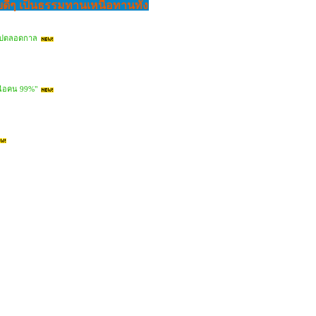
ยดีๆ เป็นธรรมทานเหนือทานทั้ง
ยนไปตลอดกาล
หนือคน 99%"