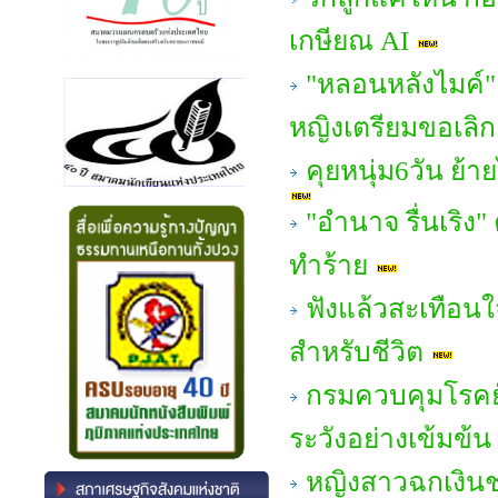
เกษียณ AI
"หลอนหลังไมค์" 
หญิงเตรียมขอเลิก!
คุยหนุ่ม6วัน ย้า
"อํานาจ รื่นเริง"
ทำร้าย
ฟังแล้วสะเทือนใ
สำหรับชีวิต
กรมควบคุมโรคยั
ระวังอย่างเข้มข้น
หญิงสาวฉกเงินชา