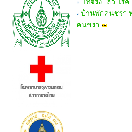
แท้จริงแล้ว โร
บ้านพักคนชรา หมา
คนชรา