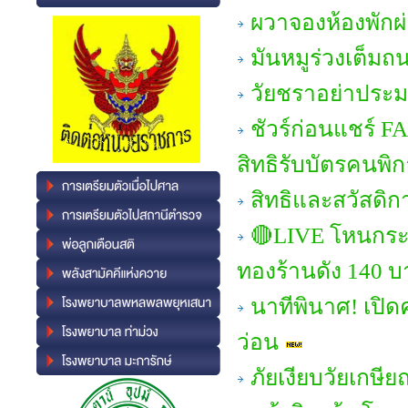
ผวาจองห้องพักผ
มันหมูร่วงเต็มถ
วัยชราอย่าประมา
ชัวร์ก่อนแชร์ 
สิทธิรับบัตรคนพิ
สิทธิและสวัสดิก
🔴LIVE โหนกระแ
ทองร้านดัง 140 บ
นาทีพินาศ! เปิด
ว่อน
ภัยเงียบวัยเกษ