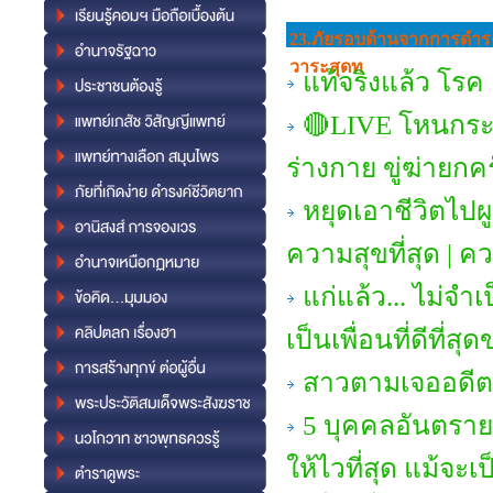
23.ภัยรอบด้านจากการดํารงช
วาระสุดท
แท้จริงแล้ว โร
🔴LIVE โหนกระ
ร่างกาย ขู่ฆ่ายกค
หยุดเอาชีวิตไปผ
ความสุขที่สุด | ค
แก่แล้ว... ไม่จำเ
เป็นเพื่อนที่ดีที่ส
สาวตามเจออดีต
5 บุคคลอันตราย 
ให้ไวที่สุด แม้จ