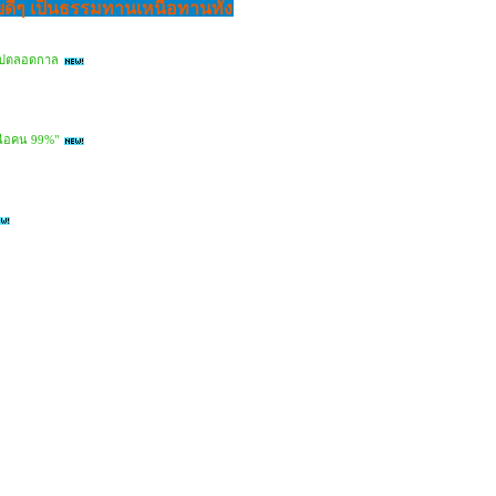
ยดีๆ เป็นธรรมทานเหนือทานทั้ง
ยนไปตลอดกาล
หนือคน 99%"