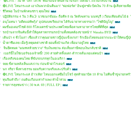
🔴LIVE : วินาที "เสก โลโซ" พ้นเรือนจำคืนตำนานร็อก ใจสั่งมา..ถึงวันกลับบ้าน
🔴LIVE โหนกระแส เอาเงินพวกฉันคืนมา! "พ่อฟอร์ด" อินฟูลฯดัง บิดเงิน 70 ล้าน ผู้เสียหายเพี
ชีวิตพ่อ ในบ้านพักคนชรา| คุณใหม่
ปฏิบัติธรรม 4 วัน 3 คืน🌛 บวชเนกขัมมะ ถือศีล 8 ณ วัดสังฆทาน นนทบุรี | เวียนเทียนต้นไม้🌷
อนุโมทนา "อดีตแม่ทัพกุ้ง" อุปสมบทเรียบง่าย ได้รับฉายาทางธรรมว่า "โชติปัญโญ"
ผมขี่มอเตอร์ไซค์ 800 กิโลเมตรข้ามประเทศไทยเพื่อตามหาอาหารไทยที่ดีที่สุด
รถบ้านจากจีนคันนี้ทำให้อุตสาหกรรมรถบ้านทั้งหมดต้องขายหน้า! Wanaka BYD
เดินป่า 4 ชั่วโมง!! เชื่อแล้วว่าคุณยายชาวญี่ปุ่นแข็งแรง!! รักเมืองไทยจนอยากแนะนำให้คนญี่ปุ่น
น้ำตาซึมเลย เมื่อรู้เหตุผลต่างชาติ ยอมทิ้งบ้านเกิด เพื่อมาอยู่ไทย
จีนยึดหมด "มณฑลห้วยขวาง" รับเงินหยวน ส่อเลี่ยงภาษีหอบเงินกลับชาติ
เบอร์นี้ไม่ใช่เบอร์ของเจ้าหนี้! 200 สายทำสลิ้งแตก ตำรวจลั่นเจอแต่คนบ้า
เรื่องจริงของคนไทย ที่ขับรถบรรทุกในอเมริกา
จยย.ขี่ตามหลังเห็นแสงวาบ ก่อนฟ้าผ่าไรเดอร์
นก จริยา พึ่งทางธรรม ยอมรับความจริงและปรับตัว
🔴LIVE โหนกระแส อ้าวเห้ย! ไหนบอกแค่ยืมไปโชว์ สุดท้ายมาบิด 10 ล้าน ไม่คืนซ้ำขู่ฆ่ายกครั
ทุนจีนทำถึง ! ถมดินเกือบเท่ากำแพง ทำน้ำท่วม
รายการลุยชนข่าว | 30 พ.ค. 69 | FULL EP |