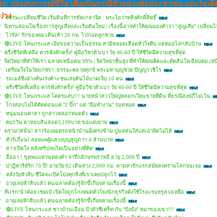
10. ประสบการณ์ชีวิต เพื่อเป็นกรณีตัวอย่างต่อประชาชน และไอเดี
ปวง
ธรรมะเปลี่ยนชีวิต เริ่มต้นที่การขัดเกลาจิต : พระโอวาทสิ่งศักดิ์สิทธิ์
นิทานสอนใจเรื่องการสูญเสียและเริ่มต้นใหม่ | เรื่องนี้อาจทำให้คุณมองคำว่า “สูญเสีย” เปลี่
ไวรัล! รักของพ่อ เดินเท้า 20 กม. ไปกอดลูกชาย
🔴LIVE โหนกระแส เมียขอความเป็นธรรม สามีหลอดเลือดหัวใจตีบ แต่หมอไล่กลับบ้าน
ครึ่งชีวิตที่เหลือ ควรฟังสักครั้ง! คู่มือวิชาตัวเบา วัย 40-60 ปี ให้ชีวิตมีความสุขที่สุด
จิตวิทยาที่ทำให้เรา ฉลาดเหนือคน 99% | จิตวิทยาชั้นสูง ที่ทำให้คุณคิดและตัดสินใจเฉียบคม เ
เตรียมใจในวัยแก่ชรา..ธรรมะคลายทุกข์ พระมหาบุญช่วย ปัญญาวชิโร
รถเมล์ซิ่งอ้างคันเร่งค้าง ชนเสยต้นไม้บาดเจ็บ 10 คน
ครึ่งชีวิตที่เหลือ ควรฟังสักครั้ง! คู่มือวิชาตัวเบา วัย 40-60 ปี ให้ชีวิตมีความสุขที่สุด
🔴LIVE โหนกระแส โคตรแสบ!!! นายหน้าสาวใหญ่หลอกเวียนขายที่ดิน ที่ธรณีสงฆ์ก็ไม่เว้น
โกงสอบไม่ได้ตัดตอนแค่ "2 บิ๊ก" แต่ "มือทำงาน" รอดหมด
หนุ่มนอนศาลา ถูกสาวหลอกหมดตัว
คบ3วัน ตาหอบสินสอด3,199บาท ขอแต่งยาย
ดรามาสนั่น! สาวร้องจอดรถหน้าบ้านฝั่งตรงข้าม ปูนหล่นใส่แต่เอาผิดไม่ได้
ทัวร์เถื่อน! ลอยแพผู้แสวงบุญสูญกว่า 4 ล้านบาท
สาวเปิดใจ หลังทริปจบไม่เป็นอย่างที่คิด
ฮือฮา ! ขุดพบแหวนทองคำ จารึกอักษรพราหมี อายุ 2,000 ปี
ปาฏิหาริย์รัก 70 ปี! ยายวัย 82 เดินทาง 2,000 กม. ตามหารักแรกสมัยสงครามโลกจนเจอ
หลังวัยห้าสิบ ชีวิตจะเปิดโปงทุกสิ่งที่เราเคยปลูกไว้
อายุเลยห้าสิบแล้ว คนฉลาดต้องรู้จักขี้เกียจสามเรื่องนี้
ที่เเรก!น้าต๋อย เซมเบ้ เปิดใจถูกโกงหมดตัวโยงนักธุรกิจดังใช้โรงเเรมหรูลวงเหยื่อ
อายุเลยห้าสิบแล้ว คนฉลาดต้องรู้จักขี้เกียจสามเรื่องนี้
🔴LIVE โหนกระแส ชาวบ้านเอือม ป้าตัวซีเคร็ท กับ "ปังปัง" หมาของเขา!!!