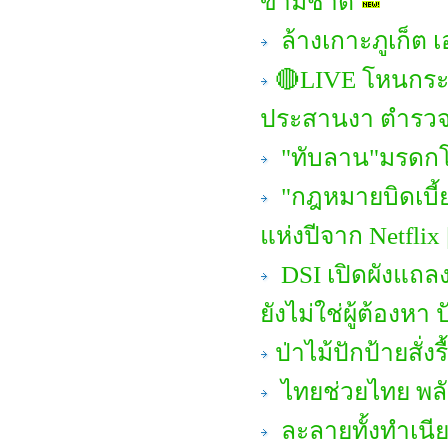
ข้ามชาติ
ล้างเกาะภูเก็ต เ
🔴LIVE โหนกระแ
ประสานงา ตำรวจ
"ทับลาน"มรดกโลก
"กฎหมายบิดเบี้ยว
แห่งปีจาก Netflix
DSI เปิดผังแถลง
ยังไม่ใช่ผู้ต้องหา 
ป่าไม้ปักป้ายสั่ง
ไทยช่วยไทย พลั
ละลายทั้งทำเนีย