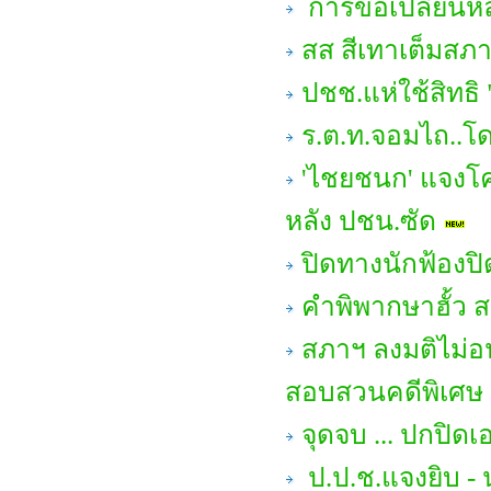
การขอเปลี่ยนหล
สส สีเทาเต็มสภา 
ปชช.แห่ใช้สิทธิ 
ร.ต.ท.จอมไถ..โด
'ไชยชนก' แจงโค
หลัง ปชน.ซัด
ปิดทางนักฟ้องป
คำพิพากษาฮั้ว สว
สภาฯ ลงมติไม่อ
สอบสวนคดีพิเศษ 
จุดจบ ... ปกปิด
ป.ป.ช.แจงยิบ - น