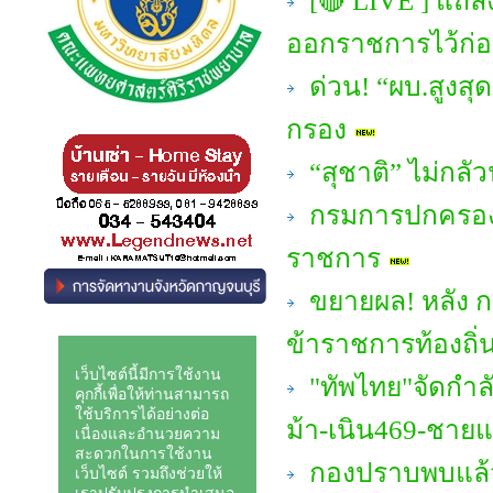
[🔴 LIVE ] แถลงจ
ออกราชการไว้ก่
ด่วน! “ผบ.สูงสุด
กรอง
“สุชาติ” ไม่กลัว
กรมการปกครอง ให
ราชการ
ขยายผล! หลัง ก
ข้าราชการท้องถิ่
"ทัพไทย"จัดกำลั
ม้า-เนิน469-ชาย
กองปราบพบแล้ว