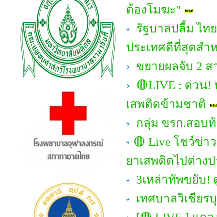
ต้องโมฆะ"
รัฐบาลปลื้ม ไทย
ประเทศดีที่สุดสำ
ขยายผลจับ 2 สา
🔴LIVE : ด่วน! 
เสพติดข้ามชาติ
กลุ่ม ขรก.สอบท้อ
🔴 Live โชว์ข่าวเ
ยาเสพติดไปต่าง
3เหล่าทัพขยับ!
เทศบาลวิเชียรบุ