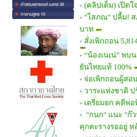
(คลิปเต็ม) เปิด
"โสภณ" ปลื้ม! สภ
บาท
สั่งเพิกถอน 5,81
“น้องเนเน่” พบน
ยันไทยแท้ 100%
จ่อเพิกถอนผู้สอ
วาระแห่งชาติ ป
เตรียมยก คดีพ่อ
"กนก" แนะ "ก๊ว
คุกตะรางรออยู่ หล