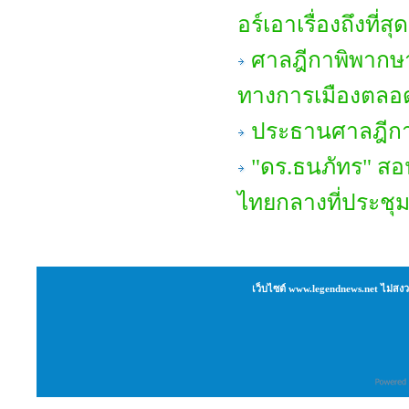
อร์เอาเรื่องถึงที่
ศาลฎีกาพิพากษา
ทางการเมืองตลอด
ประธานศาลฎีกาเ
"ดร.ธนภัทร" สอน
ไทยกลางที่ประชุ
เว็บไซต์ www.legendnews.net ไม่สงว