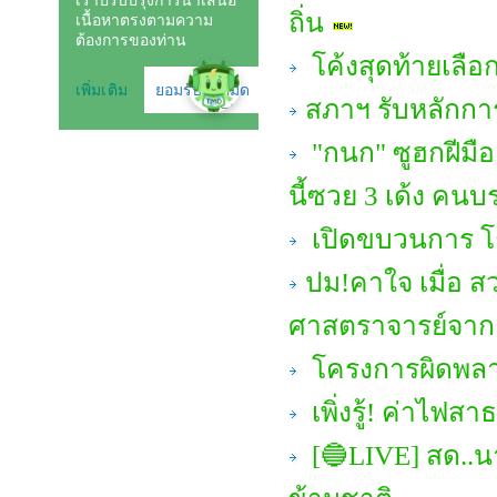
ถิ่น
โค้งสุดท้ายเลือก
สภาฯ รับหลักกา
"กนก" ซูฮกฝีมือ 
นี้ซวย 3 เด้ง คนบ
เปิดขบวนการ โก
ปม!คาใจ เมื่อ ส
ศาสตราจารย์จาก 
โครงการผิดพลาด
เพิ่งรู้! ค่าไ
[🔵LIVE] สด..