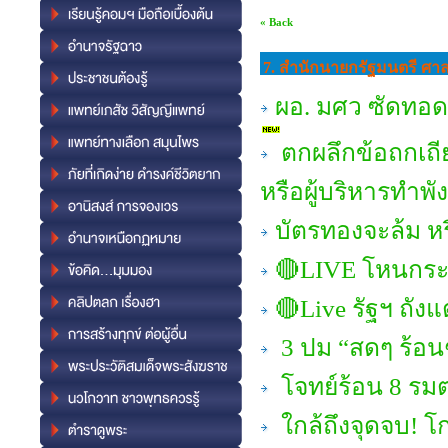
« Back
7. สำนักนายกรัฐมนตรี ศ
ผอ. มศว ซัดทอด 
ตกผลึกข้อถกเถีย
หรือผู้บริหารทำพั
บัตรทองจะล้ม ห
🔴LIVE โหนกระแส
🔴Live รัฐฯ ถัง
3 ปม “สดๆ ร้อนๆ
โจทย์ร้อน 8 รมต
ใกล้ถึงจุดจบ! โก