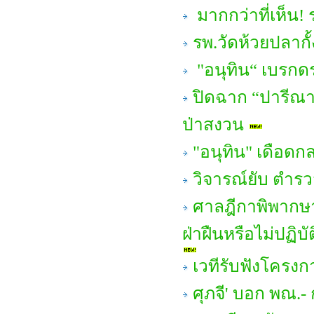
มากกว่าที่เห็น! ร
รพ.วัดห้วยปลากั้
"อนุทิน“ เบรกดราม
ปิดฉาก “ปารีณา ไ
ป่าสงวน
"อนุทิน" เดือดก
วิจารณ์ยับ ตำรวจ
ศาลฎีกาพิพากษาเพ
ฝ่าฝืนหรือไม่ปฏิบ
เวทีรับฟังโครง
ศุภจี' บอก พณ.-