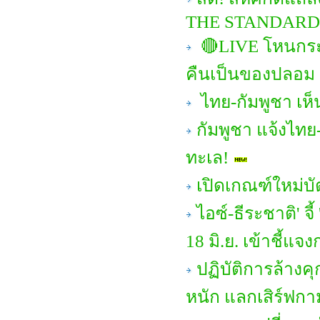
THE STANDARD
🔴LIVE โหนกระแ
คืนเป็นของปลอม
ไทย-กัมพูชา เห
กัมพูชา แจ้งไทย-
ทะเล!
เปิดเกณฑ์ใหม่บ
ไอซ์-ธีระชาติ' จ
18 มิ.ย. เข้าชี้แจ
ปฏิบัติการล้างคุ
หนัก แลกเสิร์ฟกา