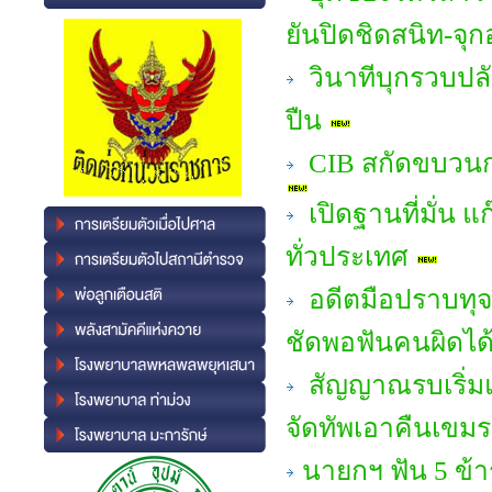
ยันปิดชิดสนิท-จุ
วินาทีบุกรวบปล
ปืน
CIB สกัดขบวนกา
เปิดฐานที่มั่น แ
ทั่วประเทศ
อดีตมือปราบทุจร
ชัดพอฟันคนผิดได้
สัญญาณรบเริ่มแ
จัดทัพเอาคืนเขมร
นายกฯ ฟัน 5 ข้า