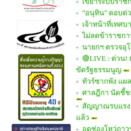
เขย่าระบบราชการ
"อนุทิน" ตอบด่
เจ้าหน้าที่เทศ
ไม่ลดข้าราชการ 
นายกฯ ตรวจอุโม
🔴LIVE : ด่วน! ม
ขัดรัฐธรรมนูญ
ทัวร์ซากพัง แผล
ศาลฎีกา นัดชี้
สัญญาณรบแรง! "
แล้ว
อุดช่องโหว่ถาว