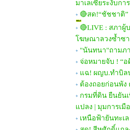
มาเลเซียระงับการ
🔴สด!“ชัชชาติ”
🔴LIVE : สภาผู้
โฆษณาลวงซ้ำซา
"นันทนา"ถามภาษ
จ่อหมายจับ ! “อ
แฉ! ผญบ.ทำบิล
ต้องถอยก่อนพัง 
กรมที่ดิน ยืนยั
แปลง | มุมการเมื
เหนือฟ้ายันทะเล
สด! สีหศักดิ์แถ