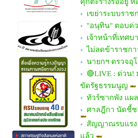
คุกตะรางรออยู่ หล
เขย่าระบบราชการ
"อนุทิน" ตอบด่
เจ้าหน้าที่เทศ
ไม่ลดข้าราชการ 
นายกฯ ตรวจอุโม
🔴LIVE : ด่วน! ม
ขัดรัฐธรรมนูญ
ทัวร์ซากพัง แผล
ศาลฎีกา นัดชี้
สัญญาณรบแรง! "
แล้ว