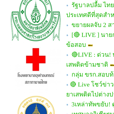
รัฐบาลปลื้ม ไทย
ประเทศดีที่สุดสำ
ขยายผลจับ 2 สา
[🔴 LIVE ] นา
ข้อสอบ
🔴LIVE : ด่วน! 
เสพติดข้ามชาติ
กลุ่ม ขรก.สอบท้อ
🔴 Live โชว์ข่าวเ
ยาเสพติดไปต่าง
3เหล่าทัพขยับ!