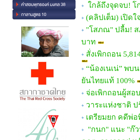
ใกล้ถึงจุดจบ! โก
(คลิปเต็ม) เปิด
"โสภณ" ปลื้ม! สภ
บาท
สั่งเพิกถอน 5,81
“น้องเนเน่” พบน
ยันไทยแท้ 100%
จ่อเพิกถอนผู้สอ
วาระแห่งชาติ ป
เตรียมยก คดีพ่อ
"กนก" แนะ "ก๊ว