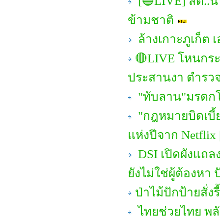
[🔵LIVE] สด..
ข้ามชาติ
ล้างเกาะภูเก็ต เ
🔴LIVE โหนกระแ
ประสานงา ตำรวจ
"ทับลาน"มรดกโลก
"กฎหมายบิดเบี้ยว
แห่งปีจาก Netflix
DSI เปิดผังแถลง
ยังไม่ใช่ผู้ต้องหา 
ป่าไม้ปักป้ายสั่ง
ไทยช่วยไทย พลั