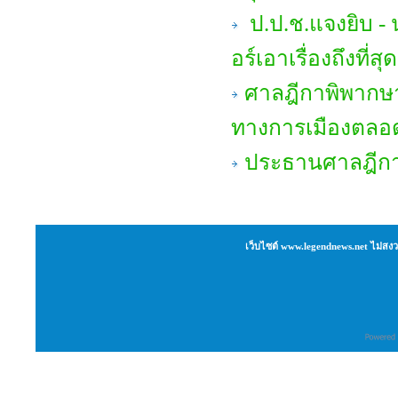
ป.ป.ช.แจงยิบ - น
อร์เอาเรื่องถึงที่
ศาลฎีกาพิพากษา
ทางการเมืองตลอด
ประธานศาลฎีกาเ
เว็บไซต์ www.legendnews.net ไม่สงว