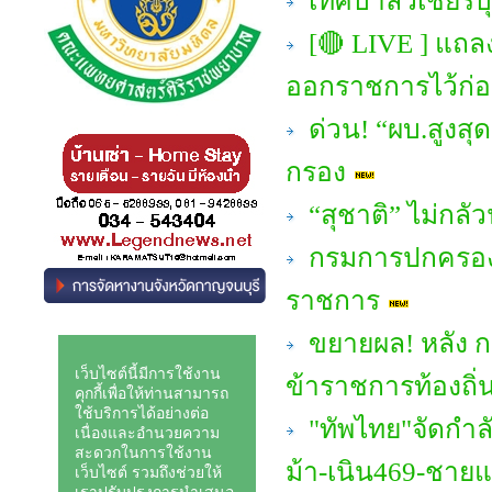
เทศบาลวิเชียรบุ
[🔴 LIVE ] แถลงจ
ออกราชการไว้ก่
ด่วน! “ผบ.สูงสุด
กรอง
“สุชาติ” ไม่กลัว
กรมการปกครอง ให
ราชการ
ขยายผล! หลัง ก
ข้าราชการท้องถิ่
"ทัพไทย"จัดกำลั
ม้า-เนิน469-ชาย