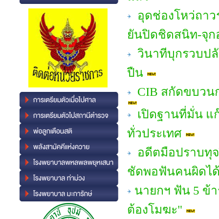
อุดช่องโหว่ถาว
ยันปิดชิดสนิท-จุ
วินาทีบุกรวบปล
ปืน
CIB สกัดขบวนกา
เปิดฐานที่มั่น แ
ทั่วประเทศ
อดีตมือปราบทุจร
ชัดพอฟันคนผิดได้
นายกฯ ฟัน 5 ข้า
ต้องโมฆะ"