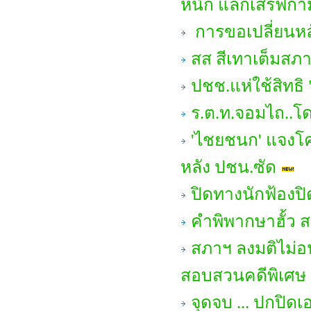
หนัก แลกเสิร์ฟกา
การขอเปลี่ยนหล
สส สีเทาเต็มสภา 
ปชช.แห่ใช้สิทธิ 
ร.ต.ท.จอมไถ..โด
'ไชยชนก' แจงโค
หลัง ปชน.ซัด
ปิดทางนักฟ้องป
คำพิพากษาฮั้ว สว
สภาฯ ลงมติไม่อ
สอบสวนคดีพิเศษ 
จุดจบ ... ปกปิด