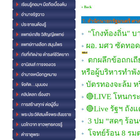
« Back
7. สำนักนายกรัฐมนตรี ศ
"โกงท้องถิ่น" บ
ผอ. มศว ซัดทอด 
ตกผลึกข้อถกเถีย
หรือผู้บริหารทำพั
บัตรทองจะล้ม ห
🔴LIVE โหนกระแส
🔴Live รัฐฯ ถัง
3 ปม “สดๆ ร้อนๆ
โจทย์ร้อน 8 รมต