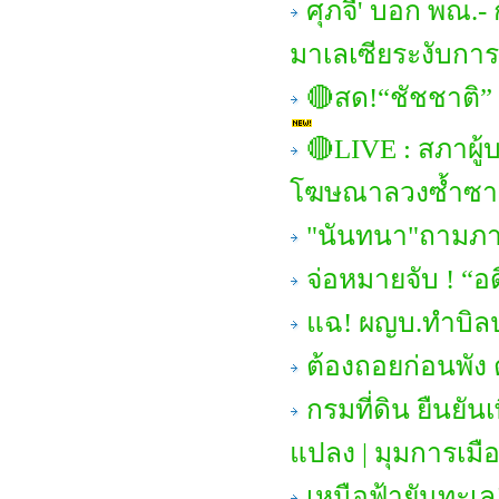
ศุภจี' บอก พณ.-
มาเลเซียระงับการ
🔴สด!“ชัชชาติ”
🔴LIVE : สภาผู้
โฆษณาลวงซ้ำซา
"นันทนา"ถามภาษ
จ่อหมายจับ ! “อ
แฉ! ผญบ.ทำบิล
ต้องถอยก่อนพัง 
กรมที่ดิน ยืนยั
แปลง | มุมการเมื
เหนือฟ้ายันทะเล