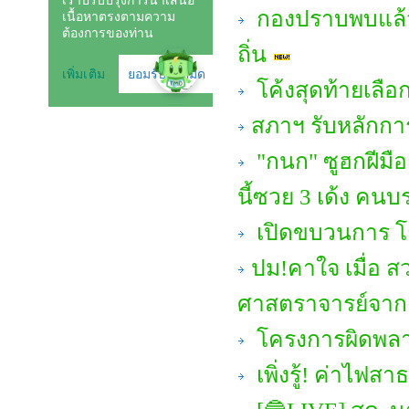
กองปราบพบแล้ว
ถิ่น
โค้งสุดท้ายเลือก
สภาฯ รับหลักกา
"กนก" ซูฮกฝีมือ 
นี้ซวย 3 เด้ง คนบ
เปิดขบวนการ โก
ปม!คาใจ เมื่อ ส
ศาสตราจารย์จาก 
โครงการผิดพลาด
เพิ่งรู้! ค่าไ