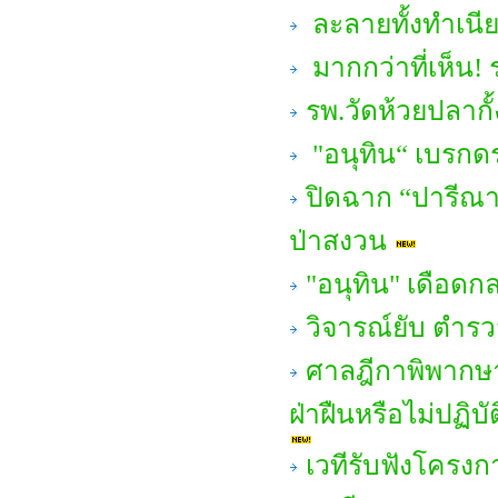
ละลายทั้งทำเนีย
มากกว่าที่เห็น! ร
รพ.วัดห้วยปลากั้
"อนุทิน“ เบรกดราม
ปิดฉาก “ปารีณา ไ
ป่าสงวน
"อนุทิน" เดือดก
วิจารณ์ยับ ตำรวจ
ศาลฎีกาพิพากษาเพ
ฝ่าฝืนหรือไม่ปฏิบ
เวทีรับฟังโครง