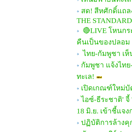
สด! สีหศักดิ์แถ
THE STANDARD
🔴LIVE โหนกระแ
คืนเป็นของปลอม
ไทย-กัมพูชา เห
กัมพูชา แจ้งไทย-
ทะเล!
เปิดเกณฑ์ใหม่บ
ไอซ์-ธีระชาติ' จ
18 มิ.ย. เข้าชี้แจ
ปฏิบัติการล้างคุ