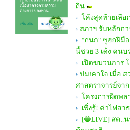
ถิ่น
โค้งสุดท้ายเลือก
สภาฯ รับหลักกา
"กนก" ซูฮกฝีมือ 
นี้ซวย 3 เด้ง คนบ
เปิดขบวนการ โก
ปม!คาใจ เมื่อ ส
ศาสตราจารย์จาก 
โครงการผิดพลาด
เพิ่งรู้! ค่าไ
[🔵LIVE] สด..