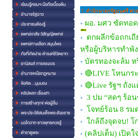
7. สำนักนายกรัฐมนตรี ศ
ผอ. มศว ซัดทอด 
ตกผลึกข้อถกเถีย
หรือผู้บริหารทำพั
บัตรทองจะล้ม ห
🔴LIVE โหนกระแส
🔴Live รัฐฯ ถัง
3 ปม “สดๆ ร้อนๆ
โจทย์ร้อน 8 รมต
ใกล้ถึงจุดจบ! โก
(คลิปเต็ม) เปิด