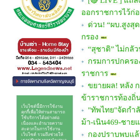
[🔴 LIVE ] แถลงจ
ออกราชการไว้ก่
ด่วน! “ผบ.สูงสุด
กรอง
“สุชาติ” ไม่กลัว
กรมการปกครอง ให
ราชการ
ขยายผล! หลัง ก
ข้าราชการท้องถิ่
"ทัพไทย"จัดกำลั
ม้า-เนิน469-ชาย
กองปราบพบแล้ว