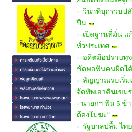
วินาทีบุกรวบปล
ปืน
เปิดฐานที่มั่น แ
ทั่วประเทศ
อดีตมือปราบทุจร
ชัดพอฟันคนผิดได้
สัญญาณรบเริ่มแ
จัดทัพเอาคืนเขมร
นายกฯ ฟัน 5 ข้า
ต้องโมฆะ"
รัฐบาลปลื้ม ไทย