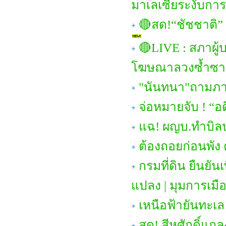
มาเลเซียระงับการ
🔴สด!“ชัชชาติ”
🔴LIVE : สภาผู้
โฆษณาลวงซ้ำซา
"นันทนา"ถามภาษ
จ่อหมายจับ ! “อ
แฉ! ผญบ.ทำบิล
ต้องถอยก่อนพัง 
กรมที่ดิน ยืนยั
แปลง | มุมการเมื
เหนือฟ้ายันทะเล
สด! สีหศักดิ์แถ