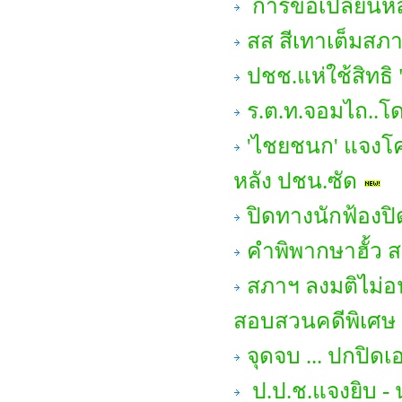
การขอเปลี่ยนหล
สส สีเทาเต็มสภา 
ปชช.แห่ใช้สิทธิ 
ร.ต.ท.จอมไถ..โด
'ไชยชนก' แจงโค
หลัง ปชน.ซัด
ปิดทางนักฟ้องป
คำพิพากษาฮั้ว สว
สภาฯ ลงมติไม่อ
สอบสวนคดีพิเศษ 
จุดจบ ... ปกปิด
ป.ป.ช.แจงยิบ - น