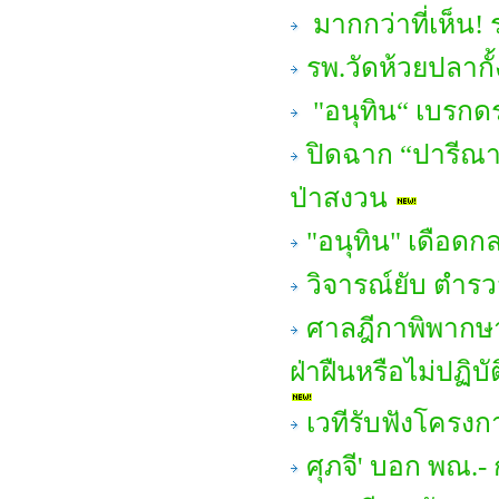
มากกว่าที่เห็น! ร
รพ.วัดห้วยปลากั้
"อนุทิน“ เบรกดราม
ปิดฉาก “ปารีณา ไ
ป่าสงวน
"อนุทิน" เดือดก
วิจารณ์ยับ ตำรวจ
ศาลฎีกาพิพากษาเพ
ฝ่าฝืนหรือไม่ปฏิบ
เวทีรับฟังโครง
ศุภจี' บอก พณ.-