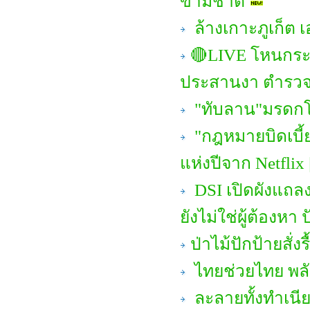
ข้ามชาติ
ล้างเกาะภูเก็ต เ
🔴LIVE โหนกระแ
ประสานงา ตำรวจ
"ทับลาน"มรดกโลก
"กฎหมายบิดเบี้ยว
แห่งปีจาก Netflix
DSI เปิดผังแถลง
ยังไม่ใช่ผู้ต้องหา 
ป่าไม้ปักป้ายสั่ง
ไทยช่วยไทย พลั
ละลายทั้งทำเนีย