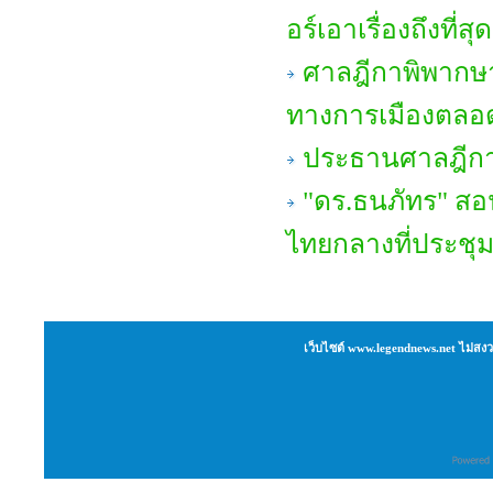
อร์เอาเรื่องถึงที่
ศาลฎีกาพิพากษา
ทางการเมืองตลอด
ประธานศาลฎีกาเ
"ดร.ธนภัทร" สอน
ไทยกลางที่ประชุ
เว็บไซต์ www.legendnews.net ไม่สงว