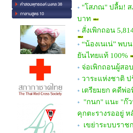
"โสภณ" ปลื้ม! สภ
บาท
สั่งเพิกถอน 5,81
“น้องเนเน่” พบน
ยันไทยแท้ 100%
จ่อเพิกถอนผู้สอ
วาระแห่งชาติ ป
เตรียมยก คดีพ่อ
"กนก" แนะ "ก๊ว
คุกตะรางรออยู่ หล
เขย่าระบบราชการ