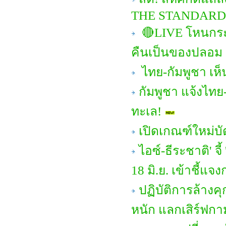
THE STANDARD
🔴LIVE โหนกระแ
คืนเป็นของปลอม
ไทย-กัมพูชา เห
กัมพูชา แจ้งไทย-
ทะเล!
เปิดเกณฑ์ใหม่บ
ไอซ์-ธีระชาติ' จ
18 มิ.ย. เข้าชี้แจ
ปฏิบัติการล้างคุ
หนัก แลกเสิร์ฟกา