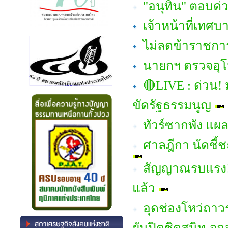
"อนุทิน" ตอบด่
เจ้าหน้าที่เทศ
ไม่ลดข้าราชการ 
นายกฯ ตรวจอุโม
🔴LIVE : ด่วน! ม
ขัดรัฐธรรมนูญ
ทัวร์ซากพัง แผล
ศาลฎีกา นัดชี้
สัญญาณรบแรง! "
แล้ว
อุดช่องโหว่ถาว
ยันปิดชิดสนิท-จุ