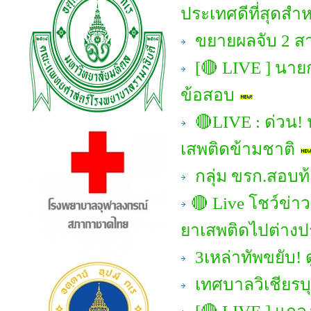
ประเทศดีที่สุดสำ
ขยายผลจับ 2 สา
[🔴 LIVE ] นา
ข้อสอบ
🔴LIVE : ด่วน! 
เสพติดข้ามชาติ
กลุ่ม ขรก.สอบท้อ
🔴 Live โชว์ข่าวเ
ยาเสพติดไปต่าง
3เหล่าทัพขยับ!
เทศบาลวิเชียรบุ