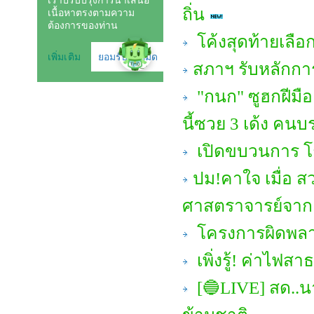
ถิ่น
โค้งสุดท้ายเลือก
สภาฯ รับหลักกา
"กนก" ซูฮกฝีมือ 
นี้ซวย 3 เด้ง คนบ
เปิดขบวนการ โก
ปม!คาใจ เมื่อ ส
ศาสตราจารย์จาก 
โครงการผิดพลาด
เพิ่งรู้! ค่าไ
[🔵LIVE] สด..