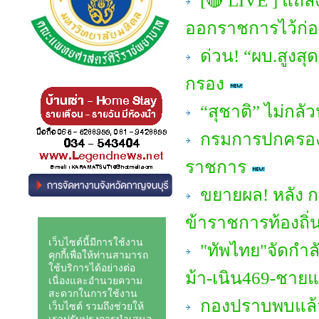
[🔴 LIVE ] แถลงจ
ออกราชการไว้ก่
ด่วน! “ผบ.สูงสุด
กรอง
“สุชาติ” ไม่กลัว
กรมการปกครอง ให
ราชการ
ขยายผล! หลัง ก
ข้าราชการท้องถิ่
"ทัพไทย"จัดกำลั
ม้า-เนิน469-ชาย
กองปราบพบแล้ว