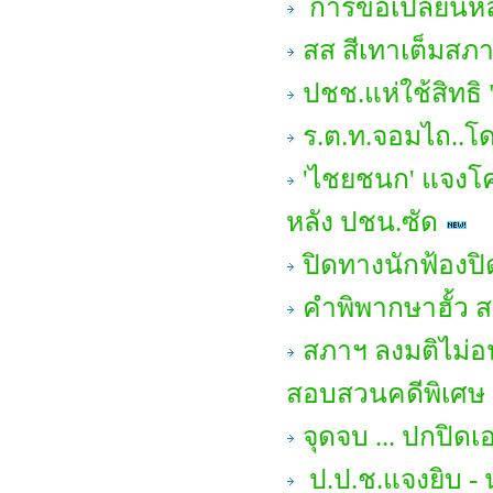
การขอเปลี่ยนหล
สส สีเทาเต็มสภา 
ปชช.แห่ใช้สิทธิ 
ร.ต.ท.จอมไถ..โด
'ไชยชนก' แจงโค
หลัง ปชน.ซัด
ปิดทางนักฟ้องป
คำพิพากษาฮั้ว สว
สภาฯ ลงมติไม่อ
สอบสวนคดีพิเศษ 
จุดจบ ... ปกปิด
ป.ป.ช.แจงยิบ - น