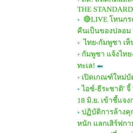
THE STANDARD
🔴LIVE โหนกระแ
คืนเป็นของปลอม
ไทย-กัมพูชา เห
กัมพูชา แจ้งไทย-
ทะเล!
เปิดเกณฑ์ใหม่บ
ไอซ์-ธีระชาติ' จ
18 มิ.ย. เข้าชี้แจ
ปฏิบัติการล้างคุ
หนัก แลกเสิร์ฟกา