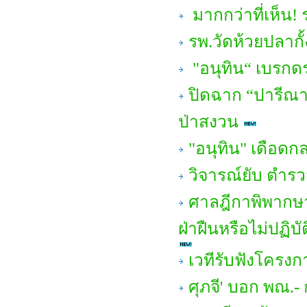
มากกว่าที่เห็น! ร
รพ.วัดห้วยปลากั้
"อนุทิน“ เบรกดราม
ปิดฉาก “ปารีณา ไ
ป่าสงวน
"อนุทิน" เดือดก
วิจารณ์ยับ ตำรวจ
ศาลฎีกาพิพากษาเพ
ฝ่าฝืนหรือไม่ปฏิบ
เวทีรับฟังโครง
ศุภจี' บอก พณ.-