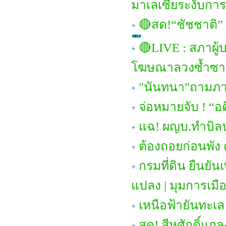
มาเลเซียระงับการ
🔴สด!“ชัชชาติ”
🔴LIVE : สภาผู้
โฆษณาลวงซ้ำซา
"นันทนา"ถามภาษ
จ่อหมายจับ ! “อ
แฉ! ผญบ.ทำบิล
ต้องถอยก่อนพัง 
กรมที่ดิน ยืนยั
แปลง | มุมการเมื
เหนือฟ้ายันทะเล
สด! สีหศักดิ์แถ