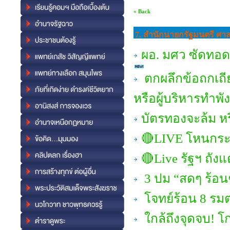
« Back
7. สำนักนายกรัฐมนตรี ศ
ผอ. มศว ซัดทอด 
ตกผลึกข้อถกเถีย
หรือผู้บริหารทำพั
บัตรทองจะล้ม ห
🔴LIVE โหนกระแส
🔴Live รัฐฯ ถัง
3 ปม “สดๆ ร้อนๆ
โจทย์ร้อน 8 รมต
ใกล้ถึงจุดจบ! โก