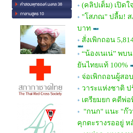
(คลิปเต็ม) เปิด
"โสภณ" ปลื้ม! สภ
บาท
สั่งเพิกถอน 5,81
“น้องเนเน่” พบน
ยันไทยแท้ 100%
จ่อเพิกถอนผู้สอ
วาระแห่งชาติ ป
เตรียมยก คดีพ่อ
"กนก" แนะ "ก๊ว
คุกตะรางรออยู่ หล