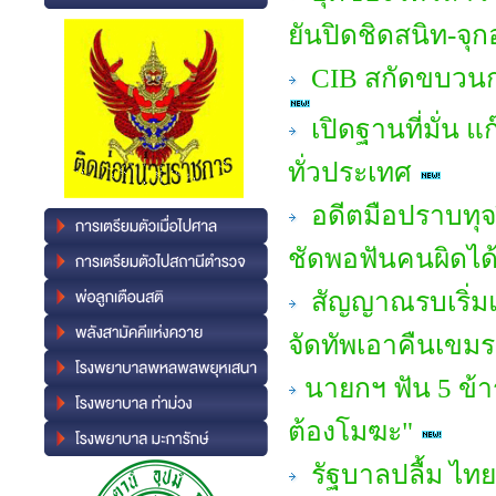
ยันปิดชิดสนิท-จุ
CIB สกัดขบวนกา
เปิดฐานที่มั่น แ
ทั่วประเทศ
อดีตมือปราบทุจร
ชัดพอฟันคนผิดได้
สัญญาณรบเริ่มแ
จัดทัพเอาคืนเขมร
นายกฯ ฟัน 5 ข้า
ต้องโมฆะ"
รัฐบาลปลื้ม ไทย