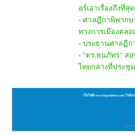
อร์เอาเรื่องถึงที่
ศาลฎีกาพิพากษา
ทางการเมืองตลอด
ประธานศาลฎีกาเ
"ดร.ธนภัทร" สอน
ไทยกลางที่ประชุ
เว็บไซต์ www.legendnews.net ไม่สงว