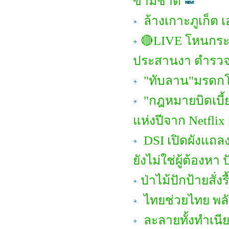
ข้ามชาติ
ล้างเกาะภูเก็ต เ
🔴LIVE โหนกระแ
ประสานงา ตำรวจ
"ทับลาน"มรดกโลก
"กฎหมายบิดเบี้ยว
แห่งปีจาก Netflix
DSI เปิดผังแถลง
ยังไม่ใช่ผู้ต้องหา 
ป่าไม้ปักป้ายสั่ง
ไทยช่วยไทย พลั
ละลายทั้งทำเนีย