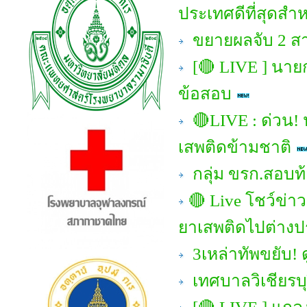
ประเทศดีที่สุดสำ
ขยายผลจับ 2 สา
[🔴 LIVE ] นา
ข้อสอบ
🔴LIVE : ด่วน! 
เสพติดข้ามชาติ
กลุ่ม ขรก.สอบท้อ
🔴 Live โชว์ข่าวเ
ยาเสพติดไปต่าง
3เหล่าทัพขยับ!
เทศบาลวิเชียรบุ