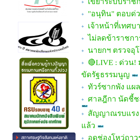
เขย่าระบบราชการ
"อนุทิน" ตอบด่
เจ้าหน้าที่เทศ
ไม่ลดข้าราชการ 
นายกฯ ตรวจอุโม
🔴LIVE : ด่วน! ม
ขัดรัฐธรรมนูญ
ทัวร์ซากพัง แผล
ศาลฎีกา นัดชี้
สัญญาณรบแรง! "
แล้ว
อุดช่องโหว่ถาว