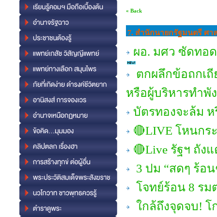
« Back
7. สำนักนายกรัฐมนตรี ศ
ผอ. มศว ซัดทอด 
ตกผลึกข้อถกเถีย
หรือผู้บริหารทำพั
บัตรทองจะล้ม ห
🔴LIVE โหนกระแส
🔴Live รัฐฯ ถัง
3 ปม “สดๆ ร้อนๆ
โจทย์ร้อน 8 รมต
ใกล้ถึงจุดจบ! โก