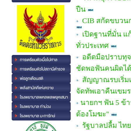
ปืน
CIB สกัดขบวนกา
เปิดฐานที่มั่น แ
ทั่วประเทศ
อดีตมือปราบทุจร
ชัดพอฟันคนผิดได้
สัญญาณรบเริ่มแ
จัดทัพเอาคืนเขมร
นายกฯ ฟัน 5 ข้า
ต้องโมฆะ"
รัฐบาลปลื้ม ไทย