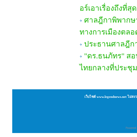
อร์เอาเรื่องถึงที่
ศาลฎีกาพิพากษา
ทางการเมืองตลอด
ประธานศาลฎีกาเ
"ดร.ธนภัทร" สอน
ไทยกลางที่ประชุ
เว็บไซต์ www.legendnews.net ไม่สงว