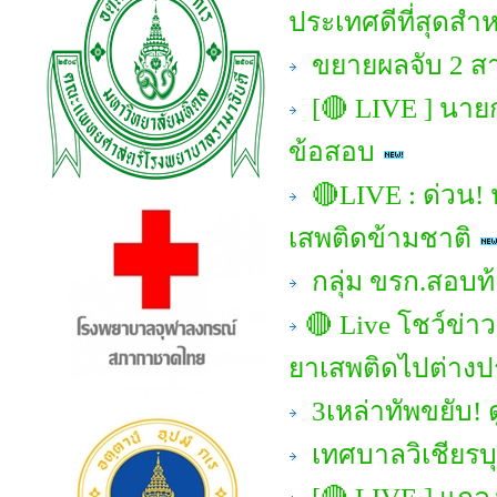
ประเทศดีที่สุดสำ
ขยายผลจับ 2 สา
[🔴 LIVE ] นา
ข้อสอบ
🔴LIVE : ด่วน! 
เสพติดข้ามชาติ
กลุ่ม ขรก.สอบท้อ
🔴 Live โชว์ข่าวเ
ยาเสพติดไปต่าง
3เหล่าทัพขยับ!
เทศบาลวิเชียรบุ