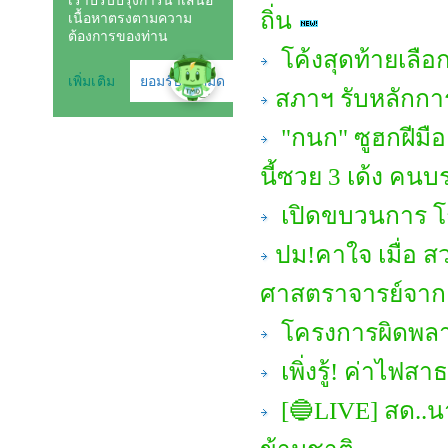
ถิ่น
โค้งสุดท้ายเลือก
สภาฯ รับหลักกา
"กนก" ซูฮกฝีมือ 
นี้ซวย 3 เด้ง คนบ
เปิดขบวนการ โก
ปม!คาใจ เมื่อ ส
ศาสตราจารย์จาก 
โครงการผิดพลาด
เพิ่งรู้! ค่าไ
[🔵LIVE] สด..