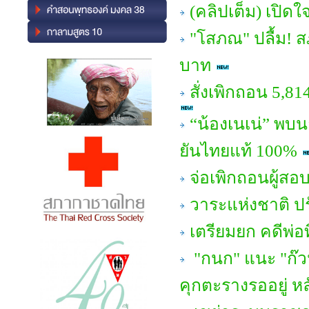
(คลิปเต็ม) เปิด
"โสภณ" ปลื้ม! สภ
บาท
สั่งเพิกถอน 5,81
“น้องเนเน่” พบน
ยันไทยแท้ 100%
จ่อเพิกถอนผู้สอ
วาระแห่งชาติ ป
เตรียมยก คดีพ่อ
"กนก" แนะ "ก๊ว
คุกตะรางรออยู่ หล