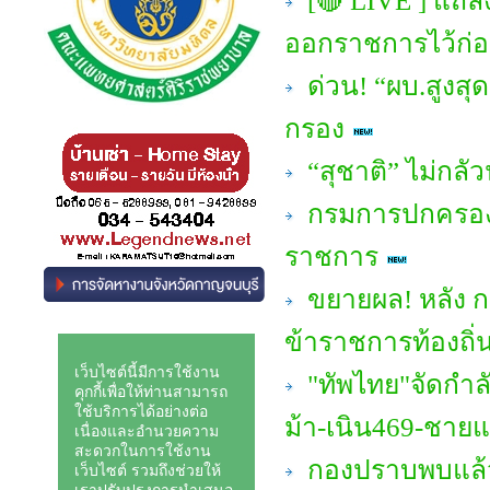
[🔴 LIVE ] แถลงจ
ออกราชการไว้ก่
ด่วน! “ผบ.สูงสุด
กรอง
“สุชาติ” ไม่กลัว
กรมการปกครอง ให
ราชการ
ขยายผล! หลัง ก
ข้าราชการท้องถิ่
"ทัพไทย"จัดกำลั
ม้า-เนิน469-ชาย
กองปราบพบแล้ว