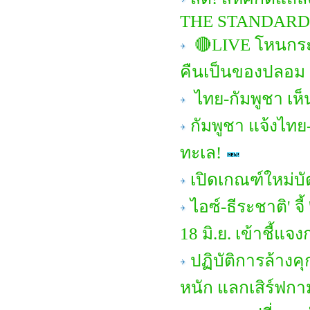
THE STANDARD
🔴LIVE โหนกระแ
คืนเป็นของปลอม
ไทย-กัมพูชา เห
กัมพูชา แจ้งไทย-
ทะเล!
เปิดเกณฑ์ใหม่บ
ไอซ์-ธีระชาติ' จ
18 มิ.ย. เข้าชี้แจ
ปฏิบัติการล้างคุ
หนัก แลกเสิร์ฟกา