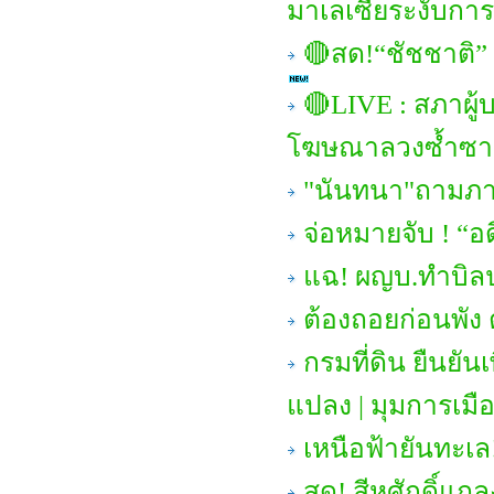
มาเลเซียระงับการ
🔴สด!“ชัชชาติ”
🔴LIVE : สภาผู้
โฆษณาลวงซ้ำซา
"นันทนา"ถามภาษ
จ่อหมายจับ ! “อ
แฉ! ผญบ.ทำบิล
ต้องถอยก่อนพัง 
กรมที่ดิน ยืนยั
แปลง | มุมการเมื
เหนือฟ้ายันทะเล
สด! สีหศักดิ์แถ