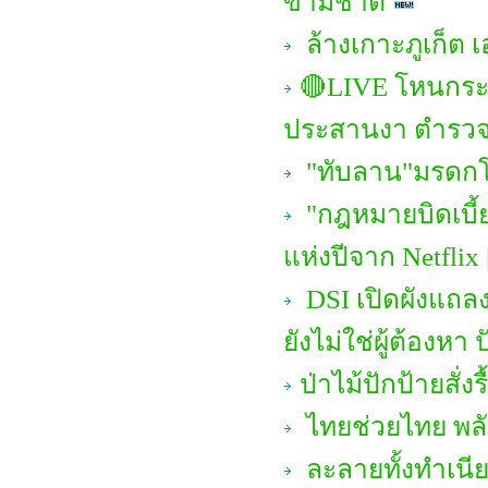
ข้ามชาติ
ล้างเกาะภูเก็ต เ
🔴LIVE โหนกระแ
ประสานงา ตำรวจ
"ทับลาน"มรดกโลก
"กฎหมายบิดเบี้ยว
แห่งปีจาก Netflix
DSI เปิดผังแถลง
ยังไม่ใช่ผู้ต้องหา 
ป่าไม้ปักป้ายสั่ง
ไทยช่วยไทย พลั
ละลายทั้งทำเนีย