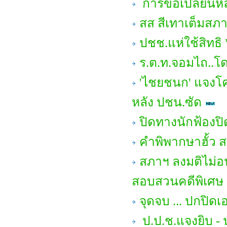
การขอเปลี่ยนหล
สส สีเทาเต็มสภา 
ปชช.แห่ใช้สิทธิ 
ร.ต.ท.จอมไถ..โด
'ไชยชนก' แจงโค
หลัง ปชน.ซัด
ปิดทางนักฟ้องป
คำพิพากษาฮั้ว สว
สภาฯ ลงมติไม่อ
สอบสวนคดีพิเศษ 
จุดจบ ... ปกปิด
ป.ป.ช.แจงยิบ - น