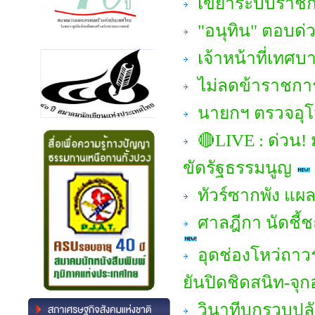
เขย่าระบบราชการ
"อนุทิน" ตอบด่
เจ้าหน้าที่เทศ
ไม่ลดข้าราชการ 
นายกฯ ตรวจอุโม
🔴LIVE : ด่วน! ม
ขัดรัฐธรรมนูญ
ทัวร์ซากพัง แผล
ศาลฎีกา นัดชี้
อุดช่องโหว่ถาว
ยันปิดชิดสนิท-จุ
วินาทีบุกรวบปล