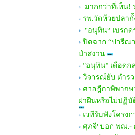
มากกว่าที่เห็น! ร
รพ.วัดห้วยปลากั้
"อนุทิน“ เบรกดราม
ปิดฉาก “ปารีณา ไ
ป่าสงวน
"อนุทิน" เดือดก
วิจารณ์ยับ ตำรวจ
ศาลฎีกาพิพากษาเพ
ฝ่าฝืนหรือไม่ปฏิบ
เวทีรับฟังโครง
ศุภจี' บอก พณ.-