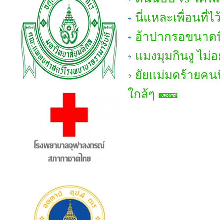
นี่แหละเพื่อนที
อ้าปากรอขนาดนี้
แมงมุมกินงู ไม่
ยัยแม่มดร้ายคนนี
ใกล้ๆ