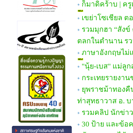
ก็มาดิคร้าบ | ครู
เขย่าโซเชียล ตอ
รวมมุกฮา “สัง
ตลกในตำนาน รว
ภาษาอังกฤษไม่แข็ง
"นุ้ย-เบส" แม่ลูก
กระเทยรายงานข
ยุพราชม้าทองคื
ท่าสุทธาวาส อ. 
รวมคลิป นักข่าว
30 ป้าย และข้อ