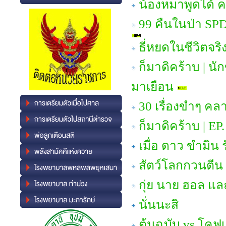
น้องหมาพูดได้ ค
99 คืนในป่า SP
ธี่หยดในชีวิตจริ
ก็มาดิคร้าบ | น
มาเยือน
30 เรื่องขำๆ คล
ก็มาดิคร้าบ | EP
เมื่อ ดาว ขำมิน
สัตว์โลกกวนตีน
กุ่ย นาย ฮอล แล
นั่นนะสิ
ต้นฉบับ vs โคฟเ