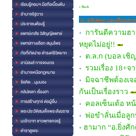
« Back
25. คลิปตลก และเรื่องเล่า
การันตีความฮา #
หยุดไม่อยู่!!
ต.ล.ก (บอล เชิญ
รวมเรื่อง 18+จาก
มิจฉาชีพต้องเจอ
กันเป็นเรื่องราว
คอลเซ็นเต้อ หน้
พ่อขำลั่นเมื่อลูก
ฮามาก “อ.ยิ่งศั