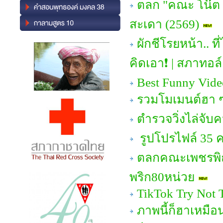
ตลก "คณะ โน๊ต เช
สะเดา (2569)
ผักชีโรยหน้า.. 
คิดเอา❗ | สภาทอล
Best Funny Vide
รวมโมเมนต์ฮา ๆ 
ตำรวจวิ่งไล่จับ
รูปโปรไฟล์ 35 ค
ตลกคณะเพชรพิณ
พริก80หน่วย
TikTok Try Not T
ภาพนี้ก็ฮาเหมือ