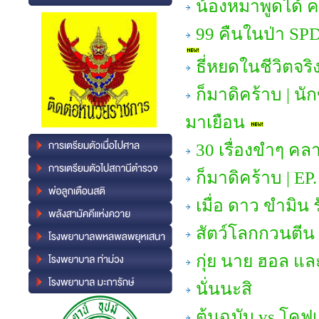
น้องหมาพูดได้ ค
99 คืนในป่า SP
ธี่หยดในชีวิตจริ
ก็มาดิคร้าบ | น
มาเยือน
30 เรื่องขำๆ คล
ก็มาดิคร้าบ | EP
เมื่อ ดาว ขำมิน
สัตว์โลกกวนตีน
กุ่ย นาย ฮอล แล
นั่นนะสิ
ต้นฉบับ vs โคฟเ