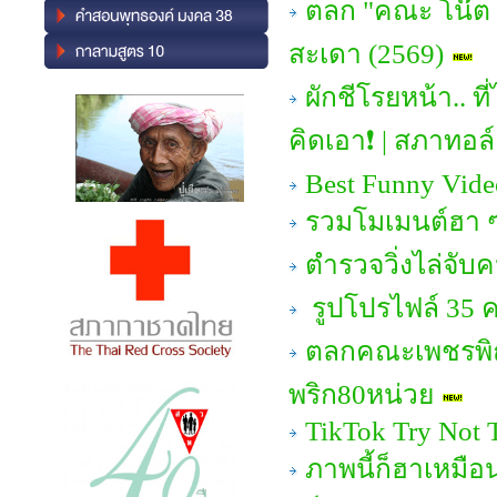
ตลก "คณะ โน๊ต เช
สะเดา (2569)
ผักชีโรยหน้า.. 
คิดเอา❗ | สภาทอล
Best Funny Vide
รวมโมเมนต์ฮา ๆ 
ตำรวจวิ่งไล่จับ
รูปโปรไฟล์ 35 ค
ตลกคณะเพชรพิณ
พริก80หน่วย
TikTok Try Not T
ภาพนี้ก็ฮาเหมือ