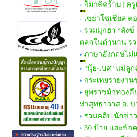
ก็มาดิคร้าบ | ครู
เขย่าโซเชียล ตอ
รวมมุกฮา “สัง
ตลกในตำนาน รว
ภาษาอังกฤษไม่แข็ง
"นุ้ย-เบส" แม่ลูก
กระเทยรายงานข
ยุพราชม้าทองคื
ท่าสุทธาวาส อ. 
รวมคลิป นักข่าว
30 ป้าย และข้อ