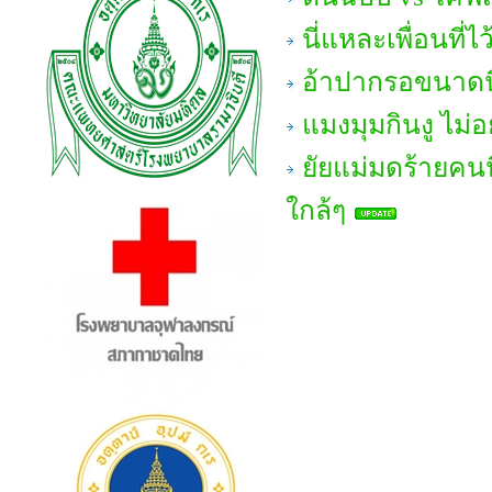
นี่แหละเพื่อนที
อ้าปากรอขนาดนี้
แมงมุมกินงู ไม่
ยัยแม่มดร้ายคนนี
ใกล้ๆ