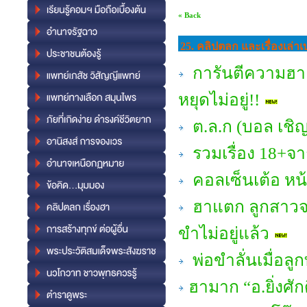
« Back
25. คลิปตลก และเรื่องเล่า
การันตีความฮา #
หยุดไม่อยู่!!
ต.ล.ก (บอล เชิญ
รวมเรื่อง 18+จาก
คอลเซ็นเต้อ หน้
ฮาแตก ลูกสาวจะขอ
ขำไม่อยู่แล้ว
พ่อขำลั่นเมื่อลูก
ฮามาก “อ.ยิ่งศั