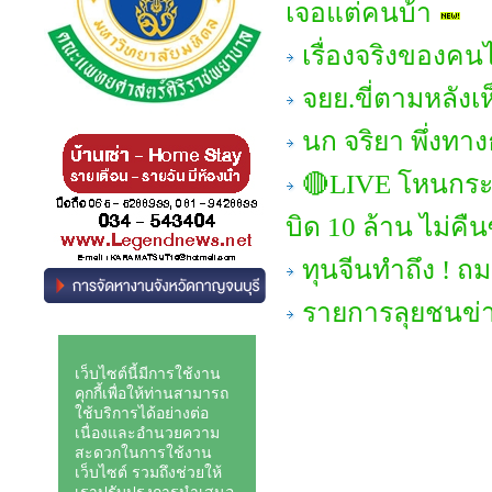
เจอแต่คนบ้า
เรื่องจริงของคน
จยย.ขี่ตามหลังเ
นก จริยา พึ่งท
🔴LIVE โหนกระแ
บิด 10 ล้าน ไม่คืน
ทุนจีนทำถึง ! ถ
รายการลุยชนข่าว