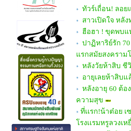
ทัวร์เถื่อน! ลอ
สาวเปิดใจ หลังท
ฮือฮา ! ขุดพบแ
ปาฏิหาริย์รัก 70
แรกสมัยสงคราม
หลังวัยห้าสิบ ชีว
อายุเลยห้าสิบแล้
หลังอายุ 60 ต้องร
ความสุข
ที่เเรก!น้าต๋อย 
โรงเเรมหรูลวงเหยื