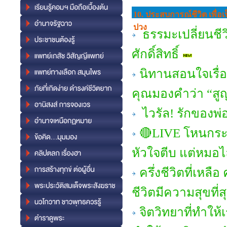
10. ประสบการณ์ชีวิต เพื่
ปวง
ธรรมะเปลี่ยนชีวิ
ศักดิ์สิทธิ์
นิทานสอนใจเรื่อง
คุณมองคำว่า “สู
ไวรัล! รักของพ่
🔴LIVE โหนกระ
หัวใจตีบ แต่หมอไ
ครึ่งชีวิตที่เหลือ
ชีวิตมีความสุขที่ส
จิตวิทยาที่ทำให้