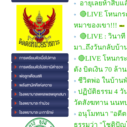
อายุเลยห้าสิบแล้
🔴LIVE โหนกระแส
หมาของเขา!!!
🔴LIVE : วินาที
มา..ถึงวันกลับบ้า
🔴LIVE โหนกระแ
ดัง บิดเงิน 70 ล้าน
ชีวิตพ่อ ในบ้าน
ปฏิบัติธรรม 4 ว
วัดสังฆทาน นนทบุร
อนุโมทนา "อดีตแ
ธรรมว่า "โชติปั