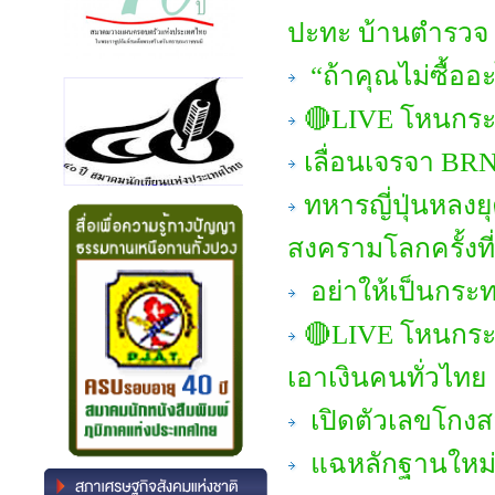
ปะทะ บ้านตำรวจ
“ถ้าคุณไม่ซื้ออ
🔴LIVE โหนกระแ
เลื่อนเจรจา BRN
ทหารญี่ปุ่นหลงยุ
สงครามโลกครั้งที
อย่าให้เป็นกระท
🔴LIVE โหนกระ
เอาเงินคนทั่วไทย
เปิดตัวเลขโกงส
แฉหลักฐานใหม่! 