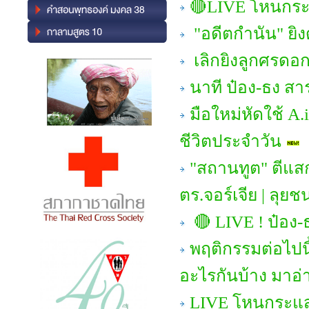
🔴LIVE โหนกระแ
"อดีตกำนัน" ยิง
เลิกยิงลูกศรดอกท
นาที ป๋อง-ธง สาร
มือใหม่หัดใช้ A.
ชีวิตประจำวัน
"สถานทูต" ตีแสก
ตร.จอร์เจีย | ลุย
🔴 LIVE ! ป๋อง-ธ
พฤติกรรมต่อไปนี้
อะไรกันบ้าง มาอ่า
LIVE โหนกระแส