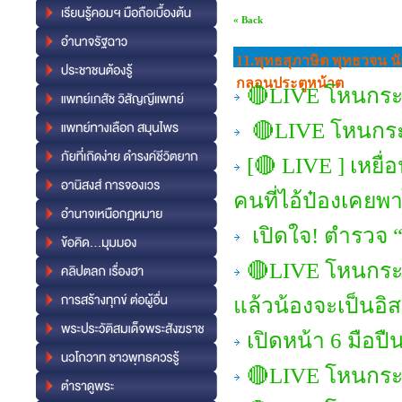
« Back
11.พุทธสุภาษิต พุทธวจน นั
กลอนประตูหน้าต
🔴LIVE โหนกระแ
🔴LIVE โหนกระ
[🔴 LIVE ] เหยื่
คนที่ไอ้ป๋องเคยพ
เปิดใจ! ตำรวจ “ษ
🔴LIVE โหนกระแ
แล้วน้องจะเป็นอิ
เปิดหน้า 6 มือป
🔴LIVE โหนกระ