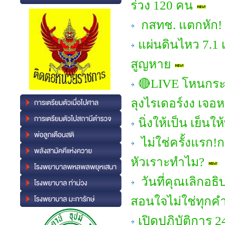
ร่วง 120 คน
กสทช. แตกหัก! 
แผ่นดินไหว 7.1 เ
สูญหาย
🔴LIVE โหนกระ
ลุงไรเดอร์งง เจอห
นิ่งให้เป็น เย็นใ
ไม่ใช่ครั้งแรก!ก
หัวเราะทำไม?
วันที่คุณเลิกอธ
สอนใจไม่ใช่ทุกคำ
เปิดปฏิบัติการ 