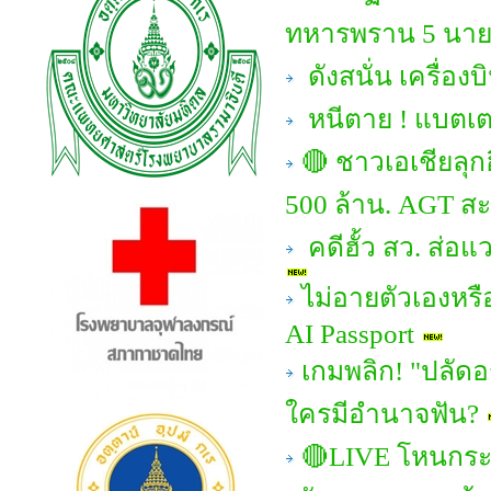
ทหารพราน 5 นาย!
ดังสนั่น เครื่
หนีตาย ! แบตเตอ
🔴 ชาวเอเชียลุก
500 ล้าน. AGT สะ
คดีฮั้ว สว. ส่อ
ไม่อายตัวเองหรื
AI Passport
เกมพลิก! "ปลัดอ
ใครมีอำนาจฟัน?
🔴LIVE โหนกระแ