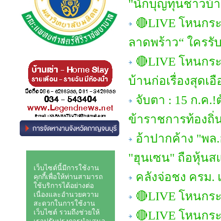
"นักบุญทุนชาวบ้า
🔴LIVE โหนกระ
ลาดพร้าว“ ใครรั
🔴LIVE โหนกระแ
บ้านก่อเรื่องสุดเ
จับตา : 15 ก.ค
ข้าราชการท้องถิ่
อ้าปากค้าง "พล.อ
"ฮุนเซน" ถือหุ้น
คลังจ่อชง ครม. 
🔴LIVE โหนกระแส
🔴LIVE โหนกระ