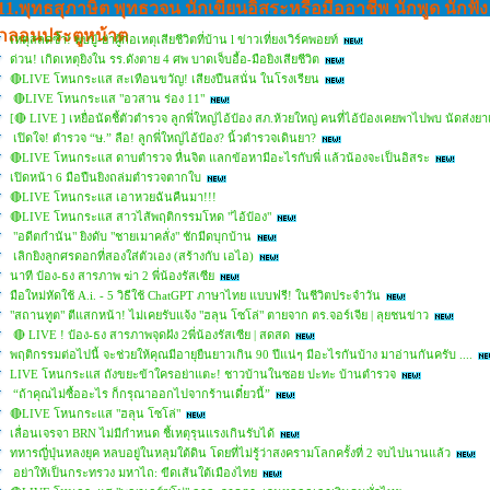
11.พุทธสุภาษิต พุทธวจน นักเขียนอิสระหรือมืออาชีพ นักพูด นักฟัง
กลอนประตูหน้าต
เหตุสลดซ้ำ! พบปู่-ย่าผู้ก่อเหตุเสียชีวิตที่บ้าน l ข่าวเที่ยงเวิร์คพอยท์
ด่วน! เกิดเหตุยิงใน รร.ดังตาย 4 ศพ บาดเจ็บอื้อ-มือยิงเสียชีวิต
🔴LIVE โหนกระแส สะเทือนขวัญ! เสียงปืนสนั่น ในโรงเรียน
🔴LIVE โหนกระแส "อวสาน ร่อง 11"
[🔴 LIVE ] เหยื่อนัดชี้ตัวตำรวจ ลูกพี่ใหญ่ไอ้ป๋อง สภ.ห้วยใหญ่ คนที่ไอ้ป๋องเคยพาไปพบ นัดส่งย
เปิดใจ! ตำรวจ “ษ.” ลือ! ลูกพี่ใหญ่ไอ้ป๋อง? นิ้วตำรวจเดินยา?
🔴LIVE โหนกระแส ดาบตำรวจ หื่นจิต แลกข้อหามีอะไรกับพี่ แล้วน้องจะเป็นอิสระ
เปิดหน้า 6 มือปืนยิงถล่มตำรวจตากใบ
🔴LIVE โหนกระแส เอาหวยฉันคืนมา!!!
🔴LIVE โหนกระแส สาวไส้พฤติกรรมโหด "ไอ้ป๋อง"
"อดีตกำนัน" ยิงดับ "ชายเมาคลั่ง" ชักมีดบุกบ้าน
เลิกยิงลูกศรดอกที่สองใส่ตัวเอง (สร้างกับ เอไอ)
นาที ป๋อง-ธง สารภาพ ฆ่า 2 พี่น้องรัสเซีย
มือใหม่หัดใช้ A.i. - 5 วิธีใช้ ChatGPT ภาษาไทย แบบฟรี! ในชีวิตประจำวัน
"สถานทูต" ตีแสกหน้า! ไม่เคยรับแจ้ง "ฮลุน โซโล่" ตายจาก ตร.จอร์เจีย | ลุยชนข่าว
🔴 LIVE ! ป๋อง-ธง สารภาพจุดฝัง 2พี่น้องรัสเซีย | สดสด
พฤติกรรมต่อไปนี้ จะช่วยให้คุณมีอายุยืนยาวเกิน 90 ปีแน่ๆ มีอะไรกันบ้าง มาอ่านกันครับ ....
LIVE โหนกระแส ถังขยะข้าใครอย่าแตะ! ชาวบ้านในซอย ปะทะ บ้านตำรวจ
“ถ้าคุณไม่ซื้ออะไร ก็กรุณาออกไปจากร้านเดี๋ยวนี้”
🔴LIVE โหนกระแส "ฮลุน โซโล่"
เลื่อนเจรจา BRN ไม่มีกำหนด ชี้เหตุรุนแรงเกินรับได้
ทหารญี่ปุ่นหลงยุค หลบอยู่ในหลุมใต้ดิน โดยที่ไม่รู้ว่าสงครามโลกครั้งที่ 2 จบไปนานแล้ว
อย่าให้เป็นกระทรวง มหาไถ: ขีดเส้นใต้เมืองไทย