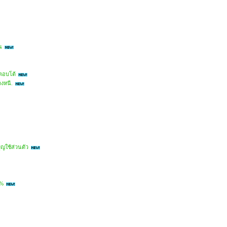
น
งตอบโต้
งหนี.
ญใช้ส่วนตัว
 %