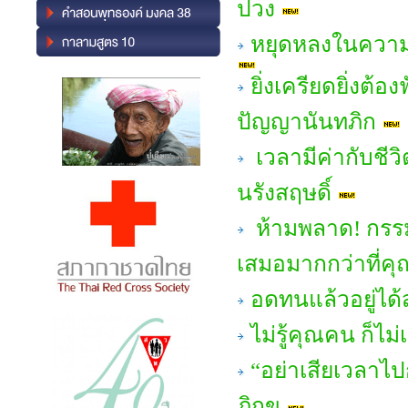
ปวง
หยุดหลงในความส
ยิ่งเครียดยิ่งต้
ปัญญานันทภิก
เวลามีค่ากับชี
นรังสฤษดิ์
ห้ามพลาด! กรร
เสมอมากกว่าที่คุ
อดทนแล้วอยู่ได
ไม่รู้คุณคน ก็ไ
“อย่าเสียเวลาไ
ภิกขุ