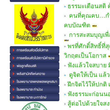
ธรรมะเตือนสติ 
คนที่คุณคบ…กำ
คบบัณฑิต
การสะสมบุญเพื่อช
พรที่ศักดิ์สิทธิ์
วิกฤตเป็นโอกาส
ฟังแล้วใจสบาย มี
ดูจิตให้เป็น แล้
ฝึกจิตไว้ให้ปกต
ฟังธรรมะก่อนนอน
สู้ต่อไปด้วยใจส