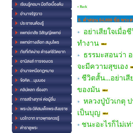
« Back
8. คำสอน 84,000 ข้อ พระสง
อย่าเสียใจเมื่อช
ทำงาน
ธรรมะสอนว่า อยู่
จะมีความสุขเอง
ชีวิตสั้น...อย่า
ของมัน
หลวงปู่บัวเกตุ ป
เป็นบุญ
ชนะอะไรก็ไม่เท่