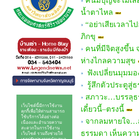
คนมีบุญจะไม่เลื่
น้ำตาไหล
“อย่าเสียเวลาไ
ภิกขุ
คนที่มีจิตสูงขึ้น
ห่างไกลความสุข
ฟังเปลี่ยนมุมมอ
รู้สึกตัวประตูสู
สภาวะ…บรรลุธรร
เดี๋ยวนี้–ตรงนี้
จากลมหายใจ…สู่
ธรรมดา เห็นความ