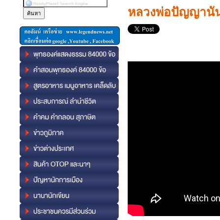
หลวงพ่อปัญญานัน