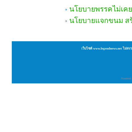
นโยบายพรรคไม่เค
นโยบายแจกขนม สร้
เว็บไซต์ www.legendnews.net ไม่สงว