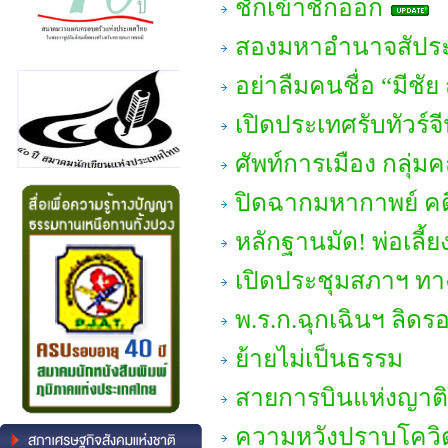
ชักเข้าชักออก
สองมหาอำนาจสัประ
อย่าลืมคนชื่อ “มีชัย 
เปิดประเทศรับทัวร์จีน
ศัพท์การเมือง กลุ่
ปิดฉากมหากาพย์ คด
หลักฐานมัด! พ่อเลี้
เปิดประชุมสภาฯ ทา
พ.ร.ก.ฉุกเฉินฯ ลิดรอ
ย้ายไม่เป็นธรรม
สายการบินแห่งญาติ
ความหวังปราบโควิ