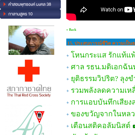
« Back
15. ประสบการณ์ชีวิต ความเป็นธ
โหนกระแส รักแท้แพ้
ศาล รธน.มติเอกฉันท
ยุติธรรมวิปริต? ลุงขำ
รวมพลังลดความเหลื่
การแอบบันทึกเสียง
ของขวัญจากในหลว
เตือนสติคอลัมนิสต์