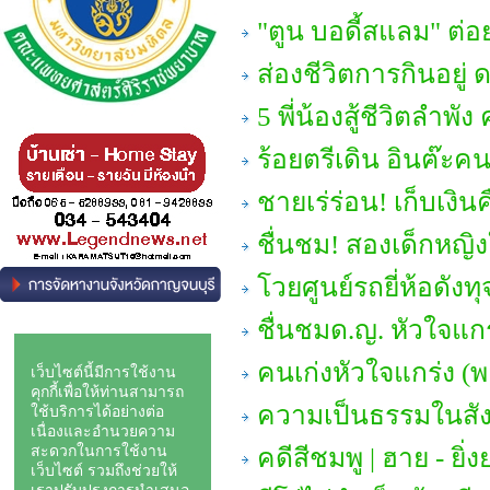
"ตูน บอดี้สแลม" ต
ส่องชีวิตการกินอยู่ 
5 พี่น้องสู้ชีวิตลำ
ร้อยตรีเดิน อินฅ๊ะคนพ
ชายเร่ร่อน! เก็บเงินค
ชื่นชม! สองเด็กหญิง
โวยศูนย์รถยี่ห้อดังทุ
ชื่นชมด.ญ. หัวใจแก
คนเก่งหัวใจแกร่ง (
ความเป็นธรรมในสังค
คดีสีชมพู | ฮาย - ยิ่