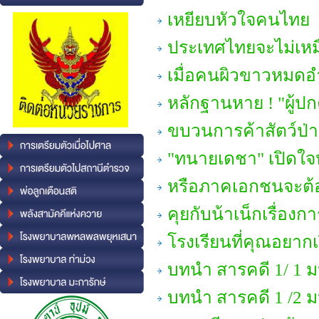
เหยียบหัวใจคนไทย
ประเทศไทยจะไม่เหม
เมื่อคนผิวขาวหมด
หลักฐานหาย ! "ผู้ป
ขบวนการค้าสัตว์ป่า 
"ทนายเดชา" เปิดใจหลั
หรือภาคเอกชนจะต้อ
คุยกับน้าเน็กเรื่องก
โรงเรียนที่คุณอยาก
บทนำ สารคดี 1/ 1 ม
บทนำ สารคดี 1 /2 ม