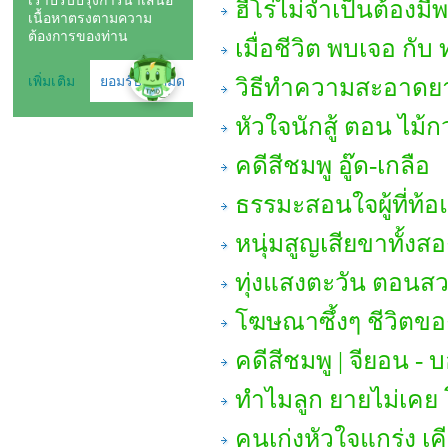
ฮีโร่ไม่จำเป็นต้องมีพ
เมื่อชีวิต พบเจอ กับ 
วิธีทำความสะอาดยาง
หัวใจนักสู้ ตอน ไม
คดีสีชมพู อู๊ด-เกลือ
ธรรมะสอนใจผู้ที่ท้อ
หนุ่มสูญเสียขาทั้งส
ทุ่งแสงตะวัน ตอนสว
โฆษณาซึ้งๆ ชีวิต
คดีสีชมพู | จียอน - บ
ทำไมลูก ยายไม่เคย
คนเก่งหัวใจแกร่ง เค