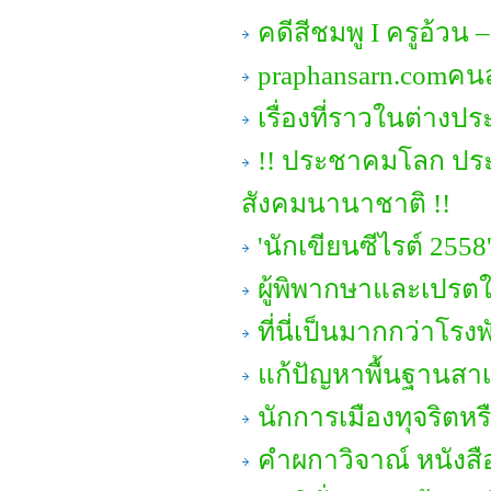
คดีสีชมพู I ครูอ้วน
praphansarn.comคนส
เรื่องที่ราวในต่าง
!! ประชาคมโลก ประ
สังคมนานาชาติ !!
'นักเขียนซีไรต์ 25
ผู้พิพากษาและเปรต
ที่นี่เป็นมากกว่าโรงพ
แก้ปัญหาพื้นฐานสาเห
นักการเมืองทุจริตหร
คำผกาวิจาณ์ หนังสื