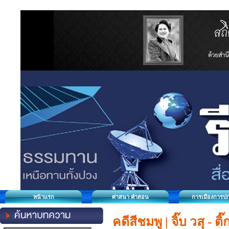
หน้าแรก
ศาสนา คำสอน
การเมืองการป
คดีสีชมพู | จิ๊บ วสุ - ต