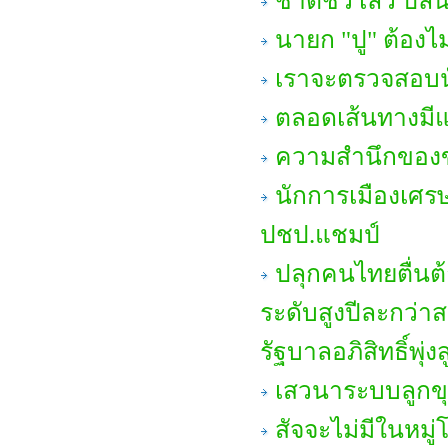
ชาติชั่ว เลว ปล
นายก "ปู" ต้องไ
เราจะตรวจสอบนั
ตลอดเส้นทางมีแต
ความสำนึกของ
นักการเมืองเศรษ
ปชป.แชมป์
ปลุกคนไทยตื่นต
ระดับสูงปีละกว่า
รัฐบาลอภิสิทธิ์พุ่
เสวนาระบบลูกข
สัจจะไม่มีในหม