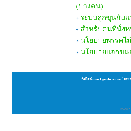
(บางคน)
ระบบลูกขุนกับแน
สำหรับคนที่นั่
นโยบายพรรคไม
นโยบายแจกขนม 
เว็บไซต์ www.legendnews.net ไม่สงว