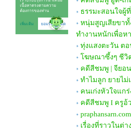
ธรรมะสอนใจผู้ที่
หนุ่มสูญเสียขาท
ทำงานหนักเพื่อหา
ทุ่งแสงตะวัน ต
โฆษณาซึ้งๆ ชี
คดีสีชมพู | จียอน
ทำไมลูก ยายไม่
คนเก่งหัวใจแกร่ง
คดีสีชมพู I ครูอ
praphansarn.com
เรื่องที่ราวใน