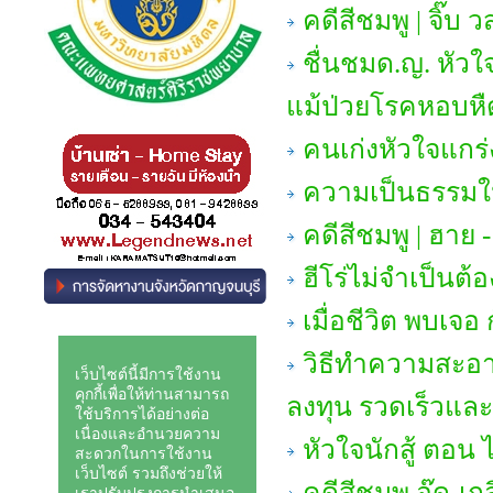
คดีสีชมพู | จิ๊บ วส
ชื่นชมด.ญ. หัวใ
แม้ป่วยโรคหอบหื
คนเก่งหัวใจแกร่
ความเป็นธรรมใน
คดีสีชมพู | ฮาย -
ฮีโร่ไม่จำเป็นต้อ
เมื่อชีวิต พบเจอ 
วิธีทำความสะอา
ลงทุน รวดเร็วแล
หัวใจนักสู้ ตอ
คดีสีชมพู อู๊ด-เก