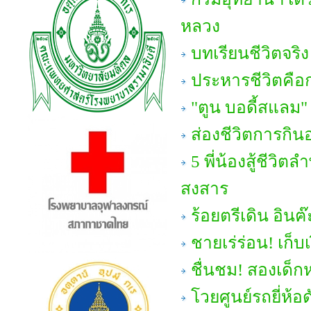
หลวง
บทเรียนชีวิตจริ
ประหารชีวิตคือ
"ตูน บอดี้สแลม
ส่องชีวิตการกินอ
5 พี่น้องสู้ชีวิ
สงสาร
ร้อยตรีเดิน อินฅ๊
ชายเร่ร่อน! เก็บเ
ชื่นชม! สองเด็ก
โวยศูนย์รถยี่ห้อด