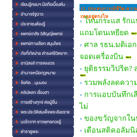
15. ประสบการณ์ชีวิต ความ
เหตุอยู่ตรงไห
โหนกระแส รักแท้
แถมโดนเหยียด
ศาล รธน.มติเอก
จอดเครื่องบิน
ยุติธรรมวิปริต? ล
รวมพลังลดความเ
การแอบบันทึกเส
ไม่
ของขวัญจากใน
เตือนสติคอลัมนิ