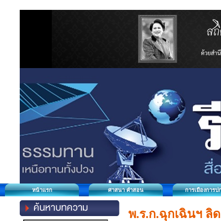
หน้าแรก
ศาสนา คำสอน
การเมืองการป
พ.ร.ก.ฉุกเฉินฯ ลิ