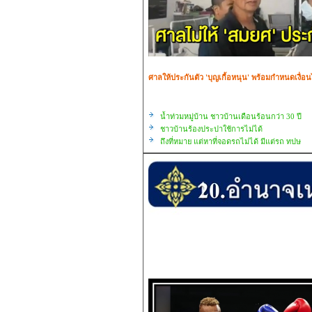
ศาลให้ประกันตัว 'บุญเกื้อหนุน' พร้อมกำหนดเงื
น้ำท่วมหมู่บ้าน ชาวบ้านเดือนร้อนกว่า 30 ปี
ชาวบ้านร้องประปาใช้การไม่ได้
ถึงที่หมาย แต่หาที่จอดรถไม่ได้ มีแต่รถ ทปษ