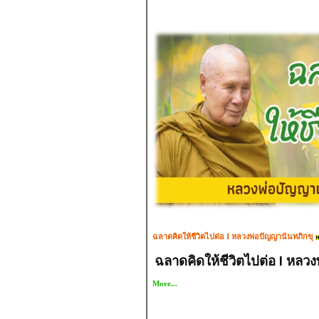
ฉลาดคิดให้ชีวิตไปต่อ I หลวงพ่อปัญญานันทภิกขุ
ฉลาดคิดให้ชีวิตไปต่อ I หลว
More...