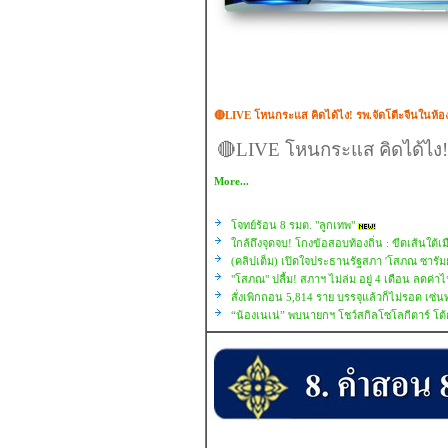
🔴LIVE โหนกระแส คิดได้ไง! รพ.จัดโตีะจีนในห้อง
🔴LIVE โหนกระแส คิดได้ไง! 
More...
โจทย์ร้อน 8 รมต. "ลูกเทพ"
ใกล้ถึงจุดจบ! โกงข้อสอบท้องถิ่น : ขีดเส้นใต้เ
(คลิปเต็ม) เปิดใจประธานรัฐสภา 'โสภณ ซารัมย
"โสภณ" ปลื้ม! สภาฯ ไม่ล่ม อยู่ 4 เดือน ลดค่า
สั่งเพิกถอน 5,814 ราย บรรจุแล้วก็ไม่รอด เซ่นท
“น้องเนเน่” พบนายกฯ โชว์สกิลโซโลกีตาร์ โต