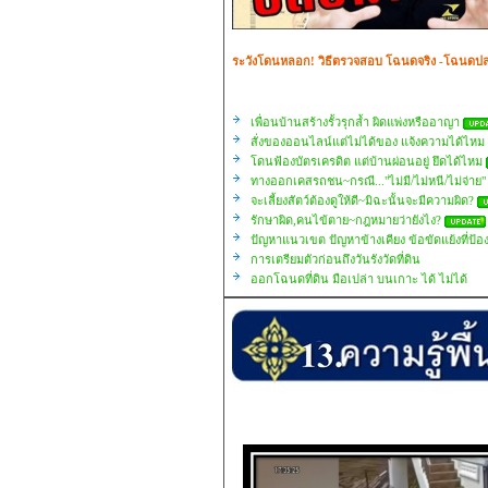
ระวังโดนหลอก! วิธีตรวจสอบ โฉนดจริง -โฉนดปล
เพื่อนบ้านสร้างรั้วรุกล้ำ ผิดแพ่งหรืออาญา
สั่งของออนไลน์แต่ไม่ได้ของ แจ้งความได้ไ
โดนฟ้องบัตรเครดิต แต่บ้านผ่อนอยู่ ยึดได้ไหม
ทางออกเคสรถชน~กรณี..."ไม่มี/ไม่หนี/ไม่จ่าย"
จะเลี้ยงสัตว์ต้องดูให้ดี~มิฉะนั้นจะมีความผิด?
รักษาผิด,คนไข้ตาย~กฎหมายว่ายังไง?
ปัญหาแนวเขต ปัญหาข้างเคียง ข้อขัดแย้งที่ป้อง
การเตรียมตัวก่อนถึงวันรังวัดที่ดิน
ออกโฉนดที่ดิน มือเปล่า บนเกาะ ได้ ไม่ได้