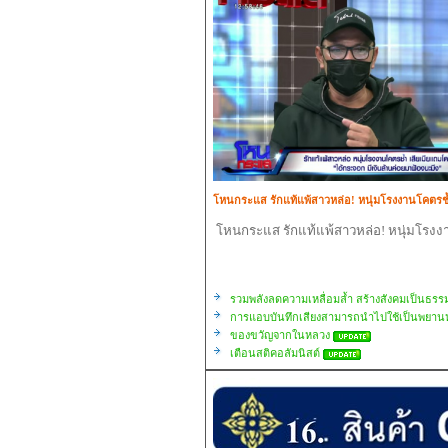
โหนกระแส รักแท้แพ้สาวหล่อ! หนุ่มโรงงานโคตรช้
โหนกระแส รักแท้แพ้สาวหล่อ! หนุ่มโรง
รวมพลังลดความเหลื่อมล้ำ สร้างสังคมเป็นธรร
การแอบบันทึกเสียงสามารถนำไปใช้เป็นพยานห
ของขวัญจากในหลวง
เตือนสติคอลัมนิสต์