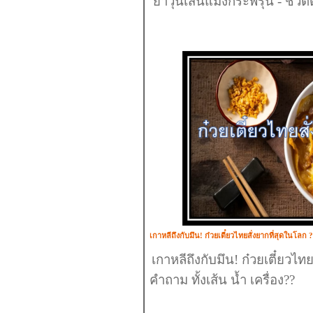
ยำวุ้นเส้นแมงกระพรุน - ชีวิต
เกาหลีถึงกับมึน! ก๋วยเตี๋ยวไทยสั่งยากที่สุดในโลก 
เกาหลีถึงกับมึน! ก๋วยเตี๋ยวไท
คำถาม ทั้งเส้น น้ำ เครื่อง??