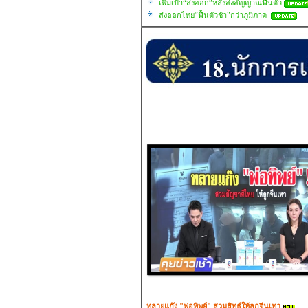
เพิ่มเป้า“ส่งออก”หลังส่งสัญญาณฟื้นตัว
ส่งออกไทย“ฟื้นตัวช้า”กว่าภูมิภาค
ทลายแก๊ง "พ่อทิพย์" สวมสิทธ์ให้ลูกจีนเทา