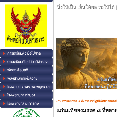
นิ่งให้เป็น เย็นให้พอ รอให้ได
แก่นแท้ของมรรค ๘ ที่หลายคนปฏิบัติผิดมาตลอดชีว
แก่นแท้ของมรรค ๘ ที่หลาย