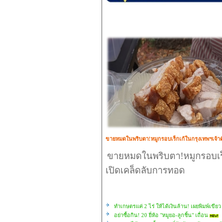
ขายหมดในพริบตา!หมูกรอบเร็กเก้ในกรุงเทพฯเจ้าดั
ขายหมดในพริบตา!หมูกรอบเร็กเ
เปิดเคล็ดลับการทอด
ทำเกษตรแค่ 2 ไร่ ให้ได้เงินล้าน! เผยพิมพ์เขียว 
อย่าซื้อกิน! 20 ยี่ห้อ "หมูยอ-ลูกชิ้น" เถื่อน