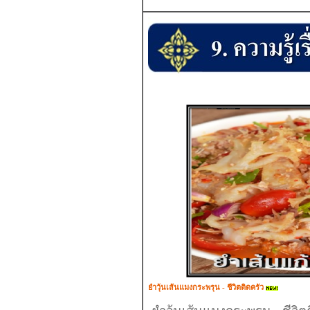
ยำวุ้นเส้นแมงกระพรุน - ชีวิตติดครัว