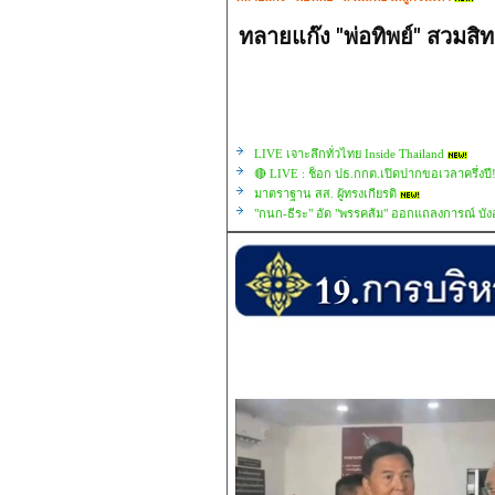
ทลายแก๊ง "พ่อทิพย์" สวมสิท
LIVE เจาะลึกทั่วไทย Inside Thailand
🔴 LIVE : ช็อก ปธ.กกต.เปิดปากขอเวลาครึ่งปี!
มาตราฐาน สส. ผู้ทรงเกียรติ
"กนก-ธีระ" อัด "พรรคส้ม" ออกแถลงการณ์ บังอ