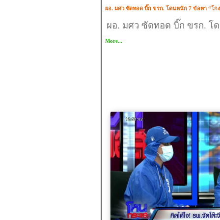
ผอ. มศว ซัดทอด บิ๊ก ขรก. โดนหนัก 7 ข้อหา “โกง
ผอ. มศว ซัดทอด บิ๊ก ขรก. โด
More...