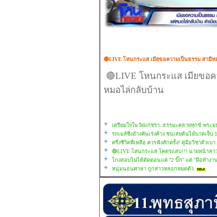
🔴LIVE โหนกระแส เมียขอความเป็นธรรม สามีหลอ
🔴LIVE โหนกระแส เมียขอคว
หมอไล่กลับบ้าน
เตรียมใจในวัยแก่ชรา..ธรรมะคลายทุกข์ พระม
รถเมล์ซิ่งอ้างคันเร่งค้าง ชนเสยต้นไม้บาดเจ็บ
ครึ่งชีวิตที่เหลือ ควรฟังสักครั้ง! คู่มือวิชาตัวเบา
🔴LIVE โหนกระแส โคตรแสบ!!! นายหน้าสาวใหญ
โกงสอบไม่ได้ตัดตอนแค่ "2 บิ๊ก" แต่ "มือทำง
หนุ่มนอนศาลา ถูกสาวหลอกหมดตัว