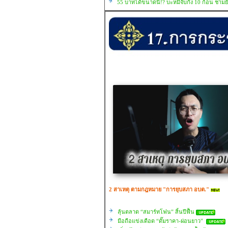
55 บาทได้ขนาดนี้!? บะหมี่จับกัง 10 ก้อน ชามยั
2 สาเหตุ ตามกฎหมาย "การยุบสภา อบต."
ลุ้นตลาด “สมาร์ทโฟน” สิ้นปีฟื้น
มือถือแข่งเดือด “ดั๊มราคา-ผ่อนยาว”