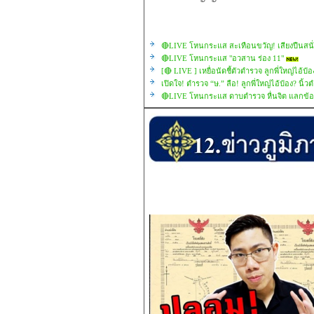
🔴LIVE โหนกระแส สะเทือนขวัญ! เสียงปืนสนั
🔴LIVE โหนกระแส "อวสาน ร่อง 11"
[🔴 LIVE ] เหยื่อนัดชี้ตัวตำรวจ ลูกพี่ใหญ่ไอ้
เปิดใจ! ตำรวจ “ษ.” ลือ! ลูกพี่ใหญ่ไอ้ป๋อง? นิ
🔴LIVE โหนกระแส ดาบตำรวจ หื่นจิต แลกข้อหา