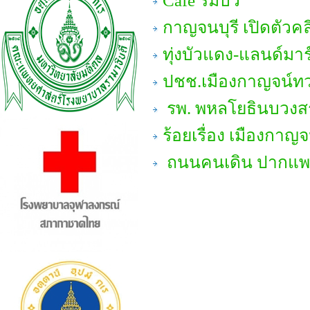
Cafe ริมบัว
กาญจนบุรี เปิดตัวคล
ทุ่งบัวแดง-แลนด์ม
ปชช.เมืองกาญจน์ท
รพ. พหลโยธินบวงส
ร้อยเรื่อง เมืองกาญจ
ถนนคนเดิน ปากแพ