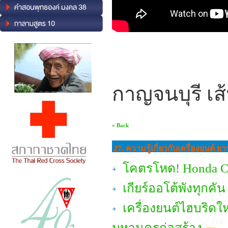
กาญจนบุรี เส
« Back
27. ความรู้เกี่ยวกับเครื่องยนต์
โคตรโหด! Honda City
เกียร์ออโต้พังทุกคัน
เครื่องยนต์ไฮบริด
มหานครก่อสร้าง