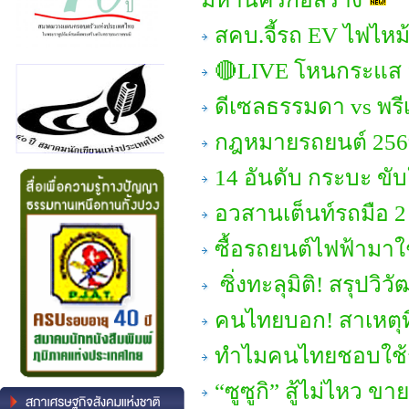
สคบ.จี้รถ EV ไฟไหม้
🔴LIVE โหนกระแส อะไ
ดีเซลธรรมดา vs พรีเม
กฎหมายรถยนต์ 2569 
14 อันดับ กระบะ ขับ
อวสานเต็นท์รถมือ 2
ซื้อรถยนต์ไฟฟ้ามาใช้ว
ซิ่งทะลุมิติ! สรุปว
คนไทยบอก! สาเหตุที่
ทำไมคนไทยชอบใช
“ซูซูกิ” สู้ไม่ไหว 