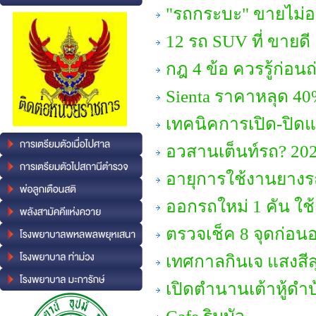
"รถกระบะ" ขายไม่ออ
12 รถ SUV ที่ ขายดี เ
กฎ 4 ข้อ ควรรู้ก่อนถ
Sienta ราคาหลุด 40%
เทคนิคการเปิด-ปิดแอ
อวสานเต็นท์รถ? 2026
อายุการใช้งานยางร
ออกรถใหม่ 1 คัน ใช้ง
ตรวจเช็ค 8 จุดก่อ
เทศกาลกินเจ แสงสีสุ
เปิดตำนานเต้าหู้ดำบ