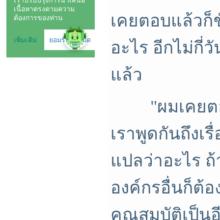
เคยตอบแล้วก็ชั
อะไร อีกไม่กี่วั
แล้ว
"ผมเคยตอบไปม
เราพูดกันถึงเร
แปลว่าอะไร ถ้า
องค์กรอื่นก็ต้
คุณสมบัติเป็นอี