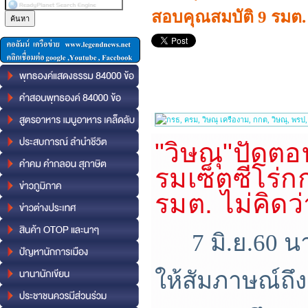
สอบคุณสมบัติ 9 รมต. 
"วิษณุ"ปัด
รมเซ็ตซีโร่ก
รมต. ไม่คิดว
7 มิ.ย.60 
ให้สัมภาษณ์ถึง