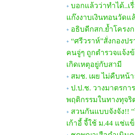
บอกแล้วว่าทำได้..เรื่อ
แก๊งงาบเงินทอนวัดแล้
อธิบดีกสก.ย้ำโครงก
“ศรีวราห์”สั่งกองป
คนจู่ๆ ถูกตำรวจแจ้งข
เกิดเหตุอยู่กับสามี
สมช. เผย ไม่คืบหน้าล
ป.ป.ช. วางมาตรการ เ
พฤติกรรมในทางทุจริ
สวนกันแบบจังจัง!! "
เก้าอี้ จี้ใช้ ม.44 แช
ชุดพญาเสือดำเนินค