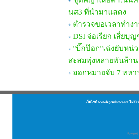
นส3 ที่นำมาแสดง
ตำรวจขอเวลาทำงาน
DSI จ่อเรียก เสี่ยบ
"บิ๊กป๊อก"เฉ่งยับหน
สะสมพุ่งหลายพันล้าน
ออกหมายจับ 7 ทหาร
เว็บไซต์ www.legendnews.net ไม่สงว