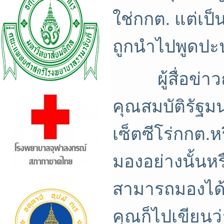
ใช่กกต. แต่เป็
ถูกนำไปพูดปะ
ผู้สื่อข่าวถ
คุณสมบัติรัฐมน
เซ็ตซีโร่กกต.ห
มองอย่างนั้นหรื
สามารถมองได้ 
คุณก็ไปเขียนว