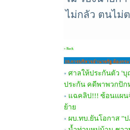
ไม่กลัว ตนไม
« Back
19.การบริหารอํานาจรัฐ ต้องกร
ศาลให้ประกันตัว 'บุ
ประกัน คดีพาพวกปั
แฉคลิป!!! ซ้อนแผน
ย้าย
ผบ.ทบ.ยันโอกาส "ปฎิว
น้ำท่วมหมู่บ้าน ชาว