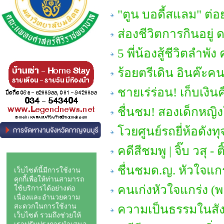
"ตูน บอดี้สแลม" ต
ส่องชีวิตการกินอยู่ 
5 พี่น้องสู้ชีวิตลำ
ร้อยตรีเดิน อินฅ๊ะคนพ
ชายเร่ร่อน! เก็บเงินค
ชื่นชม! สองเด็กหญิง
โวยศูนย์รถยี่ห้อดังทุ
คดีสีชมพู | จิ๊บ วสุ - 
ชื่นชมด.ญ. หัวใจแก
คนเก่งหัวใจแกร่ง (
ความเป็นธรรมในสังค