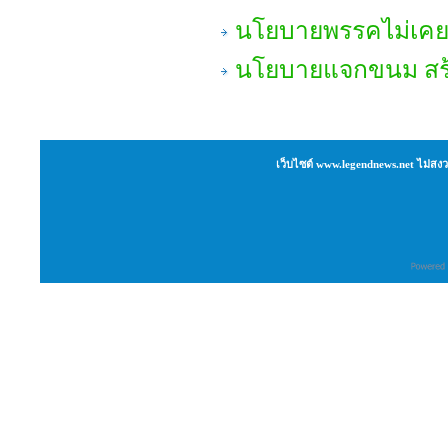
นโยบายพรรคไม่เค
นโยบายแจกขนม สร้
เว็บไซต์ www.legendnews.net ไม่สงว