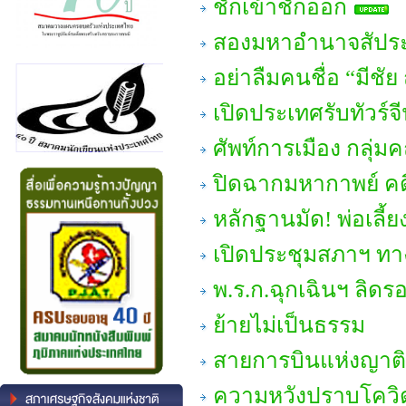
ชักเข้าชักออก
สองมหาอำนาจสัประ
อย่าลืมคนชื่อ “มีชัย 
เปิดประเทศรับทัวร์จีน
ศัพท์การเมือง กลุ่
ปิดฉากมหากาพย์ คด
หลักฐานมัด! พ่อเลี้
เปิดประชุมสภาฯ ทา
พ.ร.ก.ฉุกเฉินฯ ลิดรอ
ย้ายไม่เป็นธรรม
สายการบินแห่งญาติ
ความหวังปราบโควิ