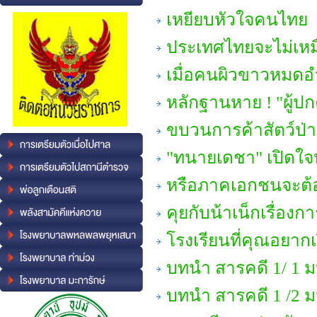
เหยียบหัวใจคนไทย
ประเทศไทยจะไม่เหม
เมื่อคนผิวขาวหมด
หลักฐานหาย ! "ผู้ป
ขบวนการค้าสัตว์ป่า 
"ทนายเดชา" เปิดใจหลั
หรือภาคเอกชนจะต้อ
คุยกับน้าเน็กเรื่องก
โรงเรียนที่คุณอยาก
บทนำ สารคดี 1/ 1 ม
บทนำ สารคดี 1 /2 ม