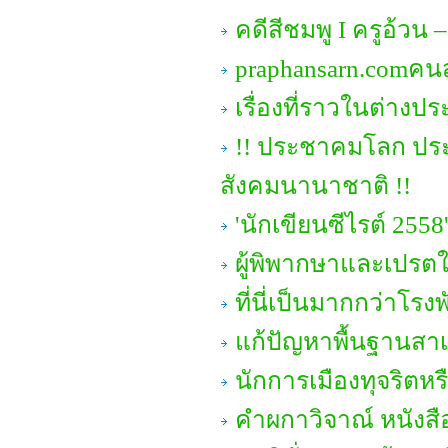
คดีสีชมพู I ครูอ้วน
praphansarn.comคนส
เรื่องที่ราวในต่าง
!! ประชาคมโลก ประ
สังคมนานาชาติ !!
'นักเขียนซีไรต์ 25
ผู้พิพากษาและเปรต
ที่นี่เป็นมากกว่าโรงพ
แก้ปัญหาพื้นฐานสาเห
นักการเมืองทุจริตหร
คำผกาวิจาณ์ หนังสื