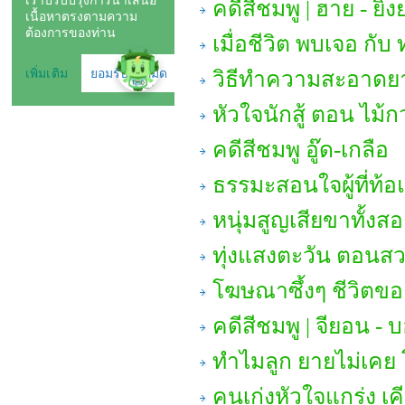
คดีสีชมพู | ฮาย - ยิ่
เมื่อชีวิต พบเจอ กับ 
วิธีทำความสะอาดยาง
หัวใจนักสู้ ตอน ไม
คดีสีชมพู อู๊ด-เกลือ
ธรรมะสอนใจผู้ที่ท้อ
หนุ่มสูญเสียขาทั้งส
ทุ่งแสงตะวัน ตอนสว
โฆษณาซึ้งๆ ชีวิต
คดีสีชมพู | จียอน - บ
ทำไมลูก ยายไม่เคย
คนเก่งหัวใจแกร่ง เค