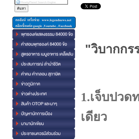
"วิบากกรร
1.เจ็บปวด
เดียว