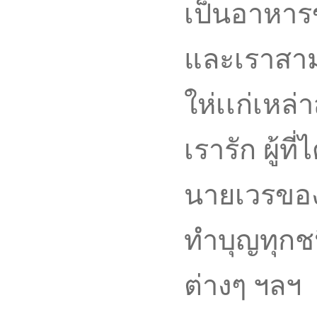
เป็นอาหาร
และเราสาม
ให่เเก่เหล่
เรารัก ผู้ท
นายเวรของ
ทำบุญทุกช
ต่างๆ ฯลฯ