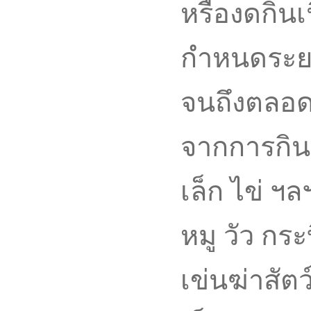
หรืองดกินเ
กำหนดระยะเ
จนถึงตลอดช
จากการกินส
เล็ก ไข่ ฯล
หมู วัว กร
เข่นฆ่าสัตว