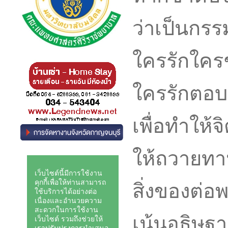
ว่าเป็นกรร
ใครรักใครช
ใครรักตอบ 
เพื่อทำให้จ
ให้ถวายทา
สิ่งของต่อพ
เน้นอธิษฐา