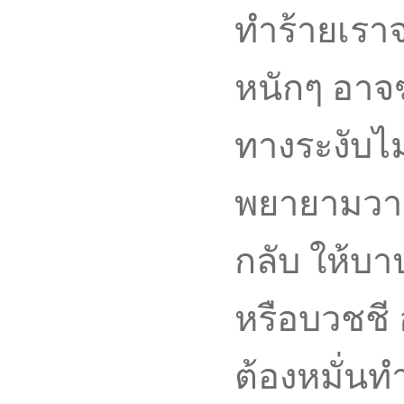
ทำร้ายเรา
หนักๆ อาจฆ
ทางระงับไม
พยายามวาง
กลับ ให้บา
หรือบวชชี 
ต้องหมั่นทำ