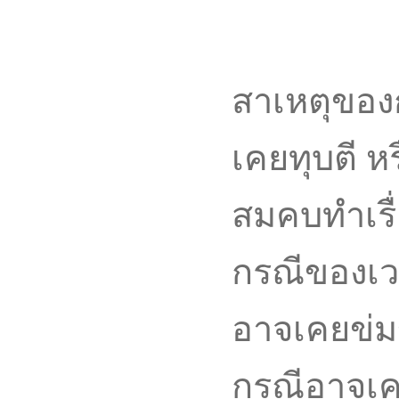
สาเหตุของ
เคยทุบตี ห
สมคบทำเรื
กรณีของเว
อาจเคยข่มข
กรณีอาจเค