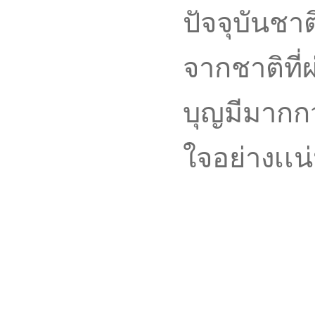
ปัจจุบันชาต
จากชาติที่
บุญมีมากกว
ใจอย่างเเน