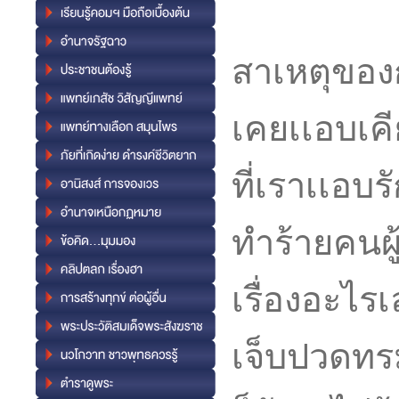
สาเหตุของ
เคยเเอบเคี
ที่เราเเอบร
ทำร้ายคนผู้น
เรื่องอะไรเ
เจ็บปวดทรม