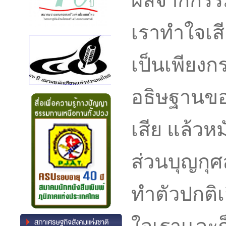
ผลจากกรรมท
เราทำใจเสี
เป็นเพียงกร
อธิษฐานข
เสีย แล้วห
ส่วนบุญกุศ
ทำตัวปกติเ