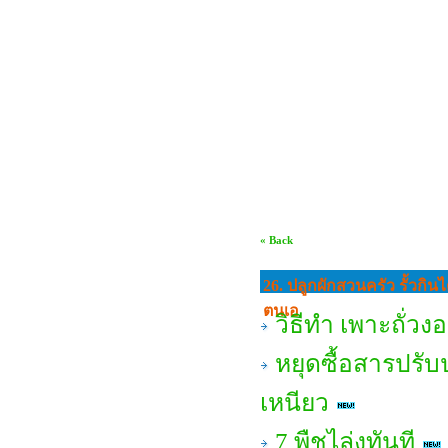
« Back
26. ปลูกผักสวนครัว รั้วกินไ
ตนเอ
วิธีทำ เพาะถั่วง
หยุดซื้อสารปรับ
เหนียว
7 พืชไล่งูทันที