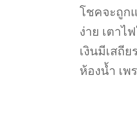
โชคจะถูกแ
ง่าย เตาไฟใ
เงินมีเสถี
ห้องน้ำ เพ