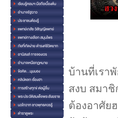
บ้านที่เราพ
สงบ สมาชิ
ต้องอาศัยฮว