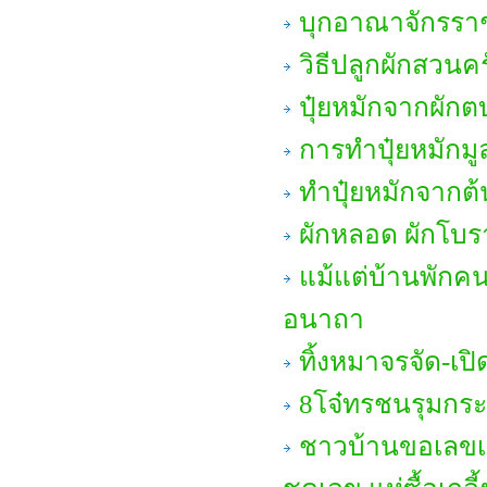
บุกอาณาจักรราช
วิธีปลูกผักสวนคร
ปุ๋ยหมักจากผักตบ
การทำปุ๋ยหมักมู
ทำปุ๋ยหมักจากต้
ผักหลอด ผักโบร
แม้แต่บ้านพักคน
อนาถา
ทิ้งหมาจรจัด-เป
8โจ๋ทรชนรุมกระ
ชาวบ้านขอเลขเด็