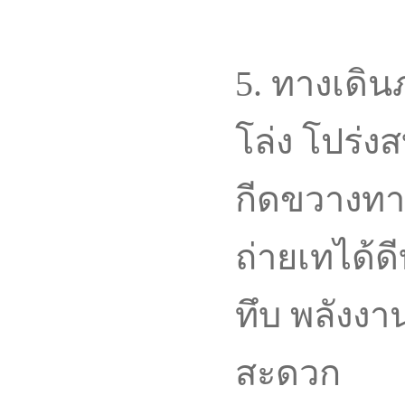
5. ทางเดิน
โล่ง โปร่งส
กีดขวางทา
ถ่ายเทได้ด
ทึบ พลังง
สะดวก