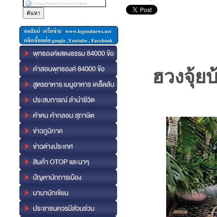
ฮวงจุ้ย