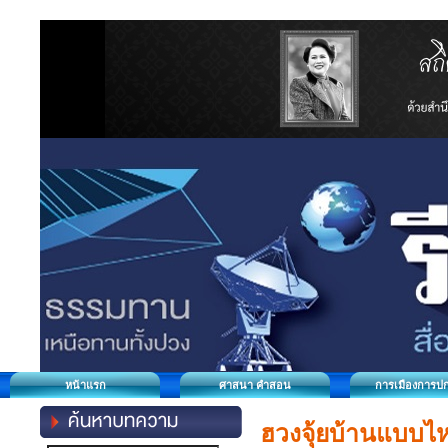
หน้าแรก
ศาสนา คำสอน
การเมืองการป
ฮวงจุ้ยบ้านแบบไห