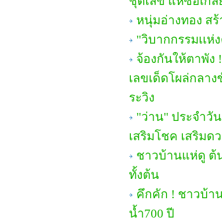
ชุดเลข แห่ซื้อเกลี
หนุ่มอ่างทอง สร้
"วิบากกรรมเเห่
จ้องกันให้ตาพั
เลขเด็ดโผล่กลางข
ระวิง
"ว่าน" ประจำวัน
เสริมโชค เสริมด
ชาวบ้านแห่ดู ต้
ทั้งต้น
คึกคัก ! ชาวบ้า
น้ำ700 ปี