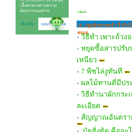
« Back
26. ปลูกผักสวนครัว รั้วกินไ
ตนเอ
วิธีทำ เพาะถั่วง
หยุดซื้อสารปรับ
เหนียว
7 พืชไล่งูทันที
ผลไม้ทานดีมีปร
วิธีทำนาผักกระ
ละเอียด
สัญญาณอันตราย
ปุ๋ยสั่งตัด คือ