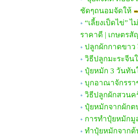
ชัดๆถนอมจัดให้
“เลี้ยงเป็ดไข่”
ราคาดี | เกษตรสั
ปลูกผักกาดขาว
วิธีปลูกมะระจีนใ
ปุ๋ยหมัก 3 วันทั
บุกอาณาจักรราช
วิธีปลูกผักสวนคร
ปุ๋ยหมักจากผักตบ
การทำปุ๋ยหมักมู
ทำปุ๋ยหมักจากต้