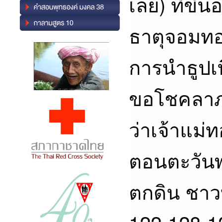
เลย) ที่ขึ้
ธาตุจอมทอ
การนำธูปเท
ขอโชคลาภก
ว่าเจ้าแม่
ตอนตะวันพ
ตกดิน ชาว