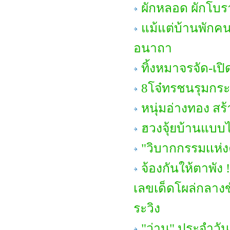
ผักหลอด ผักโบร
แม้แต่บ้านพักคน
อนาถา
ทิ้งหมาจรจัด-เป
8โจ๋ทรชนรุมกระ
หนุ่มอ่างทอง สร้
ฮวงจุ้ยบ้านแบบไ
"วิบากกรรมเเห่
จ้องกันให้ตาพั
เลขเด็ดโผล่กลางข
ระวิง
"ว่าน" ประจำวัน