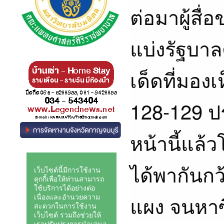
ต่อมาผู้สื
แบ่งรัฐบาล
เด็ดที่มอง
128-129 ป
หน้านี้แล
ได้พากันกว
แผง จนหาซื