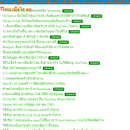
14.ความรู้ด้านเทคโนโลยีและไอที เพื่อประชาชนสามารถเป็นเจ้าข
ที่ไหน เมื่อไร อย
รีวิวและสอนใช้งานแอพเทรดหุ้น Streaming
IQ Option มือใหม่ไม่รู้อะไรเลย เริ่มต้นอย่างไรให้ทำกำไรได้ทันที
Olymp Trade มือใหม่เริ่มต้นเทรดบนมือถืออย่างไร
7 เนื้อหาที่มีความเสี่ยง เปิดสร้างรายได้ YouTube ไม่ผ่าน
ระวังรายได้ไม่ขึ้น เพราะลืมเปิดโฆษณาในวิดีโอ
อย่าเพิ่งทำยูทูบ ถ้ายังไม่รู้ 3 ข้อเสีย
ทำเว็บขายของออนไลน์ ทั้งง่าย และ ฟรี
Bridgefy สื่อสารได้แม้ไร้อินเตอร์เน็ต ดาวโหลดด่วน
ขั้นตอนติดตั้ง และสมัครใช้Telegram
มือใหม่ยูทูบ ต้องเรียนรู้อะไรบ้าง?
วีดีโอนี้สร้างมาเพื่อเด็กไหม ตั้งค่าอย่างไร ไม่ให้ผิดกฎ YouTube
ตั้งค่าอัพโหลดยูทูบแบบถูกวิธี
3+1 แอปอ่านการ์ตูนฟรี! ไม่เปลืองที่เก็บ แถมถูกลิขสิทธิ์ด้วยนะ!
5 แอพยอดนิยมสำหรับนักอ่าน
แนะนำ 10 แอพฟรี !!! ที่ต้องมีสำหรับการเรียน
ทำหน้าปกคลิปง่ายๆ ด้วย Kinemaster
ถนัดงานฝีมือ ทำคลิปอะไรดี ให้มีรายได้สูงสุด
กว่าจะได้ 1 วิดีโอ เสกสรร ปั้น YouTube ทำอะไรบ้าง?
Update สถานการณ์ยูทูบ ตุลาคม 2563
วิธีสั่งอาหารกับ foodpanda แบบเข้าใจง่าย
วิธีสั่งอาหารผ่าน Grab Food แบบเข้าใจง่าย
วิธีเรียก ไลน์แมน(line man)ไปซื้ออาหาร food delivery แบบไม่ให้ส่งผิดบ้าน
วิธีสั่งของในลาซาด้า ง่ายๆเพียง 4 ขั้นตอน