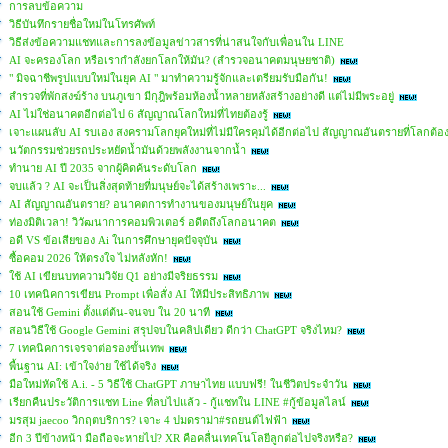
การลบข้อความ
วิธีบันทึกรายชื่อใหม่ในโทรศัพท์
วิธีส่งข้อความแชทและการลงข้อมูลข่าวสารที่น่าสนใจกับเพื่อนใน LINE
AI จะครองโลก หรือเรากำลังยกโลกให้มัน? (สำรวจอนาคตมนุษยชาติ)
" มิจฉาชีพรูปแบบใหม่ในยุค AI " มาทำความรู้จักและเตรียมรับมือกัน!
สำรวจที่พักสงฆ์ร้าง บนภูเขา มีกุฎิพร้อมห้องน้ำหลายหลังสร้างอย่างดี แต่ไม่มีพระอยู่
AI ไม่ใช่อนาคตอีกต่อไป 6 สัญญาณโลกใหม่ที่ไทยต้องรู้
เจาะแผนลับ AI รบเอง สงครามโลกยุคใหม่ที่ไม่มีใครคุมได้อีกต่อไป สัญญาณอันตรายที่โลกต้อ
นวัตกรรมช่วยรถประหยัดน้ำมันด้วยพลังงานจากน้ำ
ทำนาย AI ปี 2035 จากผู้คิดค้นระดับโลก
จบแล้ว ? AI จะเป็นสิ่งสุดท้ายที่มนุษย์จะได้สร้างเพราะ...
AI สัญญาณอันตราย? อนาคตการทำงานของมนุษย์ในยุค
ท่องมิติเวลา! วิวัฒนาการคอมพิวเตอร์ อดีตถึงโลกอนาคต
อดี VS ข้อเสียของ Ai ในการศึกษายุคปัจจุบัน
ซื้อคอม 2026 ให้ตรงใจ ไม่หลังหัก!
ใช้ AI เขียนบทความวิจัย Q1 อย่างมีจริยธรรม
10 เทคนิคการเขียน Prompt เพื่อสั่ง AI ให้มีประสิทธิภาพ
สอนใช้ Gemini ตั้งแต่ต้น-จนจบ ใน 20 นาที
สอนวิธีใช้ Google Gemini สรุปจบในคลิปเดียว ดีกว่า ChatGPT จริงไหม?
7 เทคนิคการเจรจาต่อรองขั้นเทพ
พื้นฐาน AI: เข้าใจง่าย ใช้ได้จริง
มือใหม่หัดใช้ A.i. - 5 วิธีใช้ ChatGPT ภาษาไทย แบบฟรี! ในชีวิตประจำวัน
เรียกคืนประวัติการแชท Line ที่ลบไปแล้ว - กู้แชทใน LINE #กู้ข้อมูลไลน์
มรสุม jaecoo วิกฤตบริการ? เจาะ 4 ปมดราม่า#รถยนต์ไฟฟ้า
อีก 3 ปีข้างหน้า มือถือจะหายไป? XR คือคลื่นเทคโนโลยีลูกต่อไปจริงหรือ?