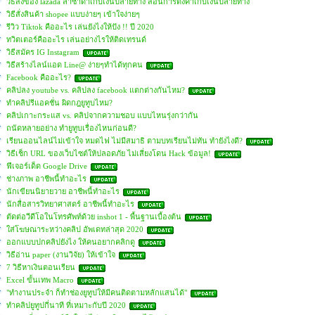
วิธีสั่งของ lazada ลาซาด้าเก็บเงินปลายทาง สอนการตั้งค่าเก็บเงินปลายทาง
วิธีสั่งสินค้า shopee แบบง่ายๆ เข้าใจง่ายๆ
รีวิว Tiktok คืออะไร เล่นยังไงให้ปัง !! ปี 2020
ทวิตเตอร์คืออะไร เล่นอย่างไรให้ติดเทรนด์
วิธีสมัคร IG Instagram
วิธีสร้างไลน์แอด Line@ ง่ายๆทำได้ทุกคน
Facebook คืออะไร?
คลิปลง youtube vs. คลิปลง facebook แตกต่างกันไหม?
ทำคลิปรีแอคชั่น ผิดกฎยูทูบไหม?
คลิปเกาะกระแส vs. คลิปจากความชอบ แบบไหนรุ่งกว่ากัน
ถนัดหลายอย่าง ทำยูทูบเรื่องไหนก่อนดี?
เรียนออนไลน์ไม่เข้าใจ หมดไฟ ไม่มีสมาธิ ตามบทเรียนไม่ทัน ทำยังไงดี?
วิธีเช็ก URL ของเว็บไซต์ให้ปลอดภัย ไม่เสี่ยงโดน Hack ข้อมูล!
ฟีเจอร์เด็ด Google Drive
ช่างภาพ อาชีพนี้ทำอะไร
นักเขียนนิยายวาย อาชีพนี้ทำอะไร
นักสื่อสารวิทยาศาสตร์ อาชีพนี้ทำอะไร
ตัดต่อวีดีโอในโทรศัพท์ด้วย inshot 1 - พื้นฐานเบื้องต้น
ใส่โฆษณาระหว่างคลิป อัพเดทล่าสุด 2020
ออกแบบปกคลิปยังไง ให้คนอยากคลิกดู
วิธีอ่าน paper (งานวิจัย) ให้เข้าใจ
7 วิธีหาเงินตอนเรียน
Excel ขั้นเทพ Macro
"ทำงานประจำ ก็ทำช่องยูทูปให้มีคนติดตามหลักแสนได้"
ทำคลิปยูทูปกี่นาที ที่เหมาะกับปี 2020