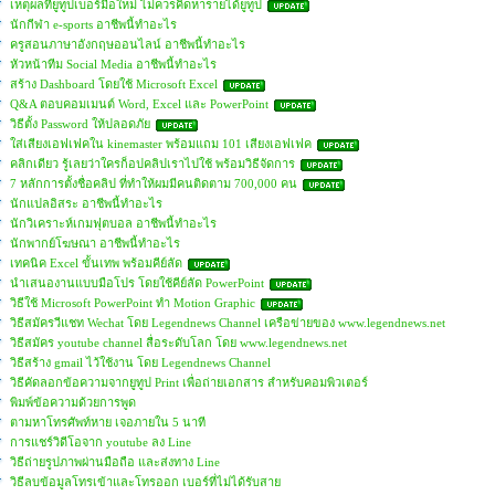
เหตุผลที่ยูทูปเบอร์มือใหม่ ไม่ควรคิดหารายได้ยูทูป
นักกีฬา e-sports อาชีพนี้ทำอะไร
ครูสอนภาษาอังกฤษออนไลน์ อาชีพนี้ทำอะไร
หัวหน้าทีม Social Media อาชีพนี้ทำอะไร
สร้าง Dashboard โดยใช้ Microsoft Excel
Q&A ตอบคอมเมนต์ Word, Excel และ PowerPoint
วิธีตั้ง Password ให้ปลอดภัย
ใส่เสียงเอฟเฟคใน kinemaster พร้อมแถม 101 เสียงเอฟเฟค
คลิกเดียว รู้เลยว่าใครก็อปคลิปเราไปใช้ พร้อมวิธีจัดการ
7 หลักการตั้งชื่อคลิป ที่ทำให้ผมมีคนติดตาม 700,000 คน
นักแปลอิสระ อาชีพนี้ทำอะไร
นักวิเคราะห์เกมฟุตบอล อาชีพนี้ทำอะไร
นักพากย์โฆษณา อาชีพนี้ทำอะไร
เทคนิค Excel ขั้นเทพ พร้อมคีย์ลัด
นำเสนองานแบบมือโปร โดยใช้คีย์ลัด PowerPoint
วิธีใช้ Microsoft PowerPoint ทำ Motion Graphic
วิธีสมัครวีแชท Wechat โดย Legendnews Channel เครือข่ายของ www.legendnews.net
วิธีสมัคร youtube channel สื่อระดับโลก โดย www.legendnews.net
วิธีสร้าง gmail ไว้ใช้งาน โดย Legendnews Channel
วิธีคัดลอกข้อความจากยูทูป Print เพื่อถ่ายเอกสาร สำหรับคอมพิวเตอร์
พิมพ์ข้อความด้วยการพูด
ตามหาโทรศัพท์หาย เจอภายใน 5 นาที
การแชร์วิดีโอจาก youtube ลง Line
วิธีถ่ายรูปภาพผ่านมือถือ และส่งทาง Line
วิธีลบข้อมูลโทรเข้าและโทรออก เบอร์ที่ไม่ได้รับสาย