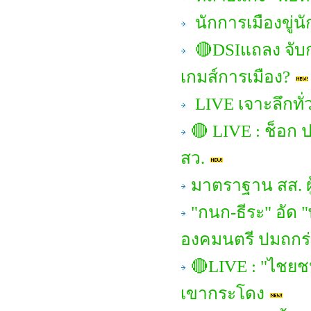
นักการเมืองขู่น
🔴DSIแถลง จับก
เกมส์การเมือง?
LIVE เจาะลึกทั่
🔴 LIVE : ช็อก 
สว.
มาตราฐาน สส. ผู
"กนก-ธีระ" อัด 
องคมนตรี ปมถกร่ว
🔴LIVE : "ไชยชน
เขากระโดง