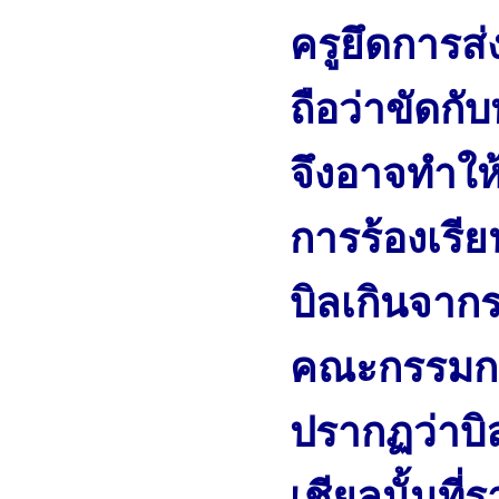
ครูยึดการส่ง
ถือว่าขัดก
จึงอาจทำให้
การร้องเรี
บิลเกินจากรา
คณะกรรมกา
ปรากฏว่าบิ
เชียลนั้นที