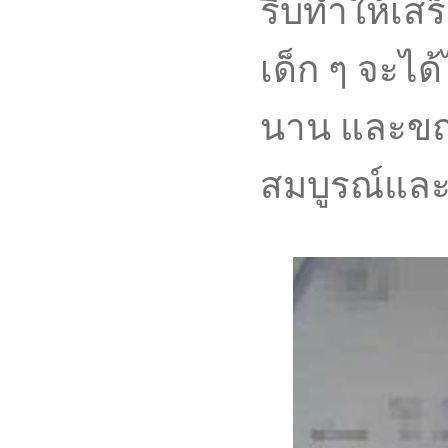
รีบทำให้เสร
เด็ก ๆ จะไ
นาน และขณะ
สมบูรณ์และ