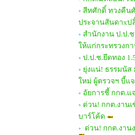
สีหศักดิ์ ทวงคืน
ประจานสันดาxปลิ
สำนักงาน ป.ป.ช
ให้แก่กระทรวงการ
ป.ป.ช.ยึดทอง 1.
ยุ่งแน่! ธรรมนั
ใหม่ ผู้ตรวจฯ บี้
อัยการชี้ กกต.แ
ด่วน! กกต.งานเข
บาร์โค้ด
ด่วน! กกต.งานง