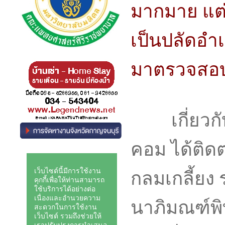
มากมาย แต่ผู
เป็นปลัดอำเ
มาตรวจสอ
เกี่ยวกับเร
คอม ได้ติด
กลมเกลี้ยง
นาภิมณฑ์พิท