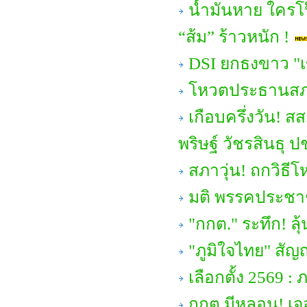
น้ำมันหาย ใครโป
“ส้ม” ร้าวหนัก !
DSI ยกธงขาว "เข
โหวตประธานสภาฯ 
เกือบครึ่งวัน!
พริษฐ์ วัชรสินธุ
สภาวุ่น! ถกวิธี
มติ พรรคประชาชน
"กกต." ระทึก! ล
"ภูมิใจไทย" สัญ
เลือกตั้ง 2569 : 
กกต.มีหลอน! เจ