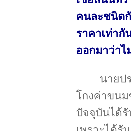
คนละชนิดกั
ราคาเท่ากั
ออกมาว่าไม
นายปราโมท
โกงค่าขนมขอ
ปัจจุบันได้ร
เพราะได้รับ