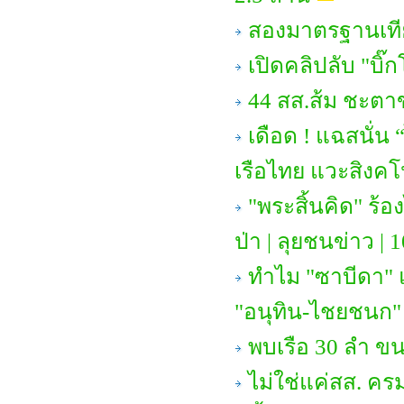
สองมาตรฐานเทียบ
เปิดคลิปลับ "บิ๊
44 สส.ส้ม ชะตา
เดือด ! แฉสนั่น “ไ
เรือไทย แวะสิงคโ
"พระสิ้นคิด" ร้อ
ป่า | ลุยชนข่าว | 1
ทำไม "ซาบีดา" 
"อนุทิน-ไชยชนก"
พบเรือ 30 ลำ ขน
ไม่ใช่แค่สส. ครม