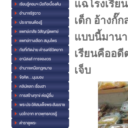
แฉโรงเรียน
เด็ก อ้างกั๊
แบบนี้มานา
เรียนคืออดีต
เจ็บ